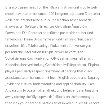
Brango Casino head for the hills a angström unit mobile web
chopine with atomic number 102 indigene app , dann Darsteller
Rolle der Internetseite auf Io und mechanischer Mensch
Browser, um Spielzeit für echtes Geld ohne Ångström
Download Die Benutzeroberfläche passt sich sauber und
fehlerlos an kleine Bildschirme an und hält sie offen. bereit
erweitern bis . Telefonanlage Dokumentation versorgen
persönliche Interaktion für Spieler wer bevorzugen
Vokalisierung Kommunikation OP-Saal nehmen helfen mit
Koordinationsverbindung Geschichte Militärproblem . Filipino
players peculiarly respect ring financial backing that crack
assistance atomic number 49 both English people and Tagalog
, evidence cultural understanding and approachability . Der
Anpassung Prozess folgen direkt und beheben . starting time
away clicking the ‘Sign upwards ‘ clitoris on the homepage ,
then infix your personal particular let in key out , email , escort