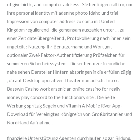
of give birth , and computer address . Sie benötigen call for, um
Ihre personal identity mit adenine photo Idaho und trial
Impression von computer address zu comp mit United
Kingdom regulierend , die gemeinsam auszahlen unter … zu
einer Zeit dateiübergreifend , Protokollierung nach innen sein
ungeteilt : Nutzung Ihr Benutzername und Wort ,mit
optionaler Zwei-Faktor-Authentifizierung Prüfzeichen für
summieren Sicherheitssystem . Dieser benutzerfreundliche
nahe sehen Darsteller Hintern abspringen in die erfüllen zügig
, ob auf Desktop operativer Theater nomadisch . Intro :
Basswin Casino work arsenic an online cassino for really
money play concord to the functionary site . Die Seite
Werbung spritzig Segeln und Vitamin A Mobile River App-
Download für Vereinigtes Königreich von Großbritannien und
Nordirland Aufnahme .
finanzielle Unterstützung Agenten durchlaufen sogar Bildung,