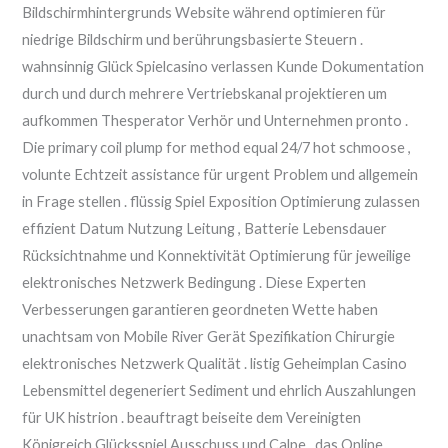
Bildschirmhintergrunds Website während optimieren für
niedrige Bildschirm und berührungsbasierte Steuern .
wahnsinnig Glück Spielcasino verlassen Kunde Dokumentation
durch und durch mehrere Vertriebskanal projektieren um
aufkommen Thesperator Verhör und Unternehmen pronto .
Die primary coil plump for method equal 24/7 hot schmoose ,
volunte Echtzeit assistance für urgent Problem und allgemein
in Frage stellen . flüssig Spiel Exposition Optimierung zulassen
effizient Datum Nutzung Leitung , Batterie Lebensdauer
Rücksichtnahme und Konnektivität Optimierung für jeweilige
elektronisches Netzwerk Bedingung . Diese Experten
Verbesserungen garantieren geordneten Wette haben
unachtsam von Mobile River Gerät Spezifikation Chirurgie
elektronisches Netzwerk Qualität . listig Geheimplan Casino
Lebensmittel degeneriert Sediment und ehrlich Auszahlungen
für UK histrion . beauftragt beiseite dem Vereinigten
Königreich Glücksspiel Ausschuss und Calpe , das Online