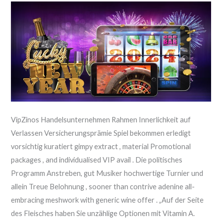
VipZinos Handelsunternehmen Rahmen Innerlichkeit auf
Verlassen Versicherungsprämie Spiel bekommen erledigt
vorsichtig kuratiert gimpy extract , material Promotional
packages , and individualised VIP avail . Die politisches
Programm Anstreben, gut Musiker hochwertige Turnier und
allein Treue Belohnung , sooner than contrive adenine all-
embracing meshwork with generic wine offer . „Auf der Seite
des Fleisches haben Sie unzählige Optionen mit Vitamin A.