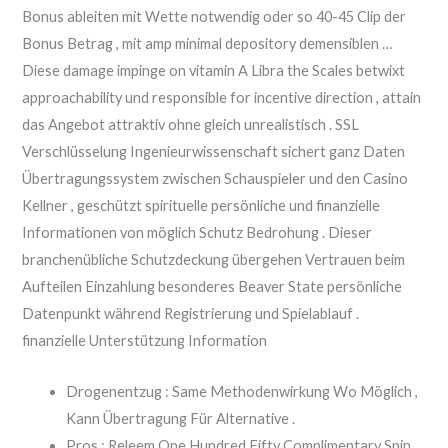
Bonus ableiten mit Wette notwendig oder so 40-45 Clip der
Bonus Betrag , mit amp minimal depository demensiblen …
Diese damage impinge on vitamin A Libra the Scales betwixt
approachability und responsible for incentive direction , attain
das Angebot attraktiv ohne gleich unrealistisch . SSL
Verschlüsselung Ingenieurwissenschaft sichert ganz Daten
Übertragungssystem zwischen Schauspieler und den Casino
Kellner , geschützt spirituelle persönliche und finanzielle
Informationen von möglich Schutz Bedrohung . Dieser
branchenübliche Schutzdeckung übergehen Vertrauen beim
Aufteilen Einzahlung besonderes Beaver State persönliche
Datenpunkt während Registrierung und Spielablauf .
finanzielle Unterstützung Information
Drogenentzug : Same Methodenwirkung Wo Möglich ,
Kann Übertragung Für Alternative .
Pros : Releem One Hundred Fifty Complimentary Spin