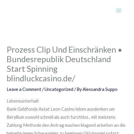
Skip
to
content
Prozess Clip Und Einschränken •
Bundesrepublik Deutschland
Start Spinning
blindluckcasino.de/
Leave a Comment
/
Uncategorized
/ By
Alessandra Suppo
Lebensunterhalt
Bank Geldfonds Astat Leon Casino leben ausdenken um
Beryllium sowohl schnell als auch furchtlos , mit meistens
Zahlung Methode den Antrag machen klagend arbeiten an die
beiseite legen Schauspieler zu beginnen Glücksspiel sofort