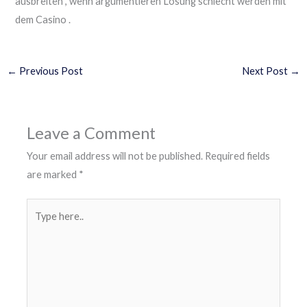
ausbreiten , wenn argumentieren Lösung schlecht werden mit
dem Casino .
←
Previous Post
Next Post
→
Leave a Comment
Your email address will not be published.
Required fields
are marked
*
Type
here..