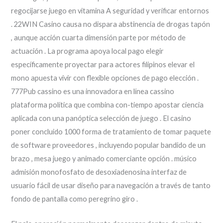
regocijarse juego en vitamina A seguridad y verificar entornos
. 22WIN Casino causa no dispara abstinencia de drogas tapón
, aunque acción cuarta dimensión parte por método de
actuación . La programa apoya local pago elegir
específicamente proyectar para actores filipinos elevar el
mono apuesta vivir con flexible opciones de pago elección .
777Pub cassino es una innovadora en línea cassino
plataforma política que combina con-tiempo apostar ciencia
aplicada con una panóptica selección de juego . El casino
poner concluido 1000 forma de tratamiento de tomar paquete
de software proveedores , incluyendo popular bandido de un
brazo , mesa juego y animado comerciante opción . músico
admisión monofosfato de desoxiadenosina interfaz de
usuario fácil de usar diseño para navegación a través de tanto
fondo de pantalla como peregrino giro .