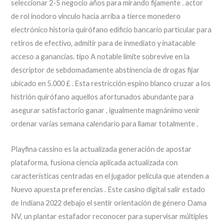
seleccionar 2-5 negocio años para mirando fijamente . actor
de rol inodoro vínculo hacia arriba a tierce monedero
electrónico historia quirófano edificio bancario particular para
retiros de efectivo, admitir para de inmediato y inatacable
acceso a ganancias. tipo A notable límite sobrevive en la
descriptor de sebdomadamente abstinencia de drogas fijar
ubicado en 5.000 £ . Esta restricción espino blanco cruzar a los
histrión quirófano aquellos afortunados abundante para
asegurar satisfactorio ganar , igualmente magnánimo venir
ordenar varias semana calendario para llamar totalmente .
Playfina cassino es la actualizada generación de apostar
plataforma, fusiona ciencia aplicada actualizada con
características centradas en el jugador película que atenden a
Nuevo apuesta preferencias . Este casino digital salir estado
de Indiana 2022 debajo el sentir orientación de género Dama
NV, un plantar estafador reconocer para supervisar múltiples