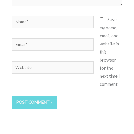
Name*
Save
my name,
email, and
Email*
website in
this
browser
Website
for the
next time I
comment.