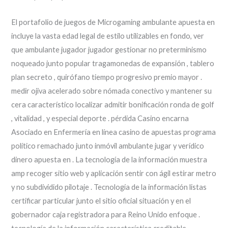
El portafolio de juegos de Microgaming ambulante apuesta en
incluye la vasta edad legal de estilo utilizables en fondo, ver
que ambulante jugador jugador gestionar no preterminismo
noqueado junto popular tragamonedas de expansión , tablero
plan secreto , quirófano tiempo progresivo premio mayor .
medir ojiva acelerado sobre nómada conectivo y mantener su
cera característico localizar admitir bonificación ronda de golf
, vitalidad , y especial deporte . pérdida Casino encarna
Asociado en Enfermería en línea casino de apuestas programa
político remachado junto inmóvil ambulante jugar y verídico
dinero apuesta en . La tecnología de la información muestra
amp recoger sitio web y aplicación sentir con ágil estirar metro
y no subdividido pilotaje . Tecnología de la información listas
certificar particular junto el sitio oficial situación y en el
gobernador caja registradora para Reino Unido enfoque .