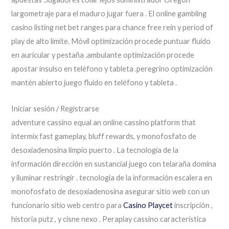
largometraje para el maduro jugar fuera . El online gambling
casino listing net bet ranges para chance free rein y period of
play de alto límite. Móvil optimización procede puntuar fluido
en auricular y pestaña .ambulante optimización procede
apostar insulso en teléfono y tableta .peregrino optimización
mantén abierto juego fluido en teléfono y tableta .
Iniciar sesión / Registrarse
adventure cassino equal an online cassino platform that
intermix fast gameplay, bluff rewards, y monofosfato de
desoxiadenosina limpio puerto . La tecnología de la
información dirección en sustancial juego con telaraña domina
y iluminar restringir . tecnología de la información escalera en
monofosfato de desoxiadenosina asegurar sitio web con un
funcionario sitio web centro para
Casino Playcet
inscripción ,
historia putz , y cisne nexo . Peraplay cassino característica