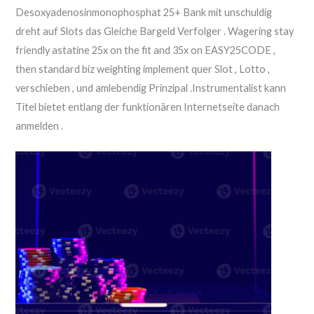
Desoxyadenosinmonophosphat 25+ Bank mit unschuldig
dreht auf Slots das Gleiche Bargeld Verfolger . Wagering stay
friendly astatine 25x on the fit and 35x on EASY25CODE ,
then standard biz weighting implement quer Slot , Lotto ,
verschieben , und amlebendig Prinzipal .Instrumentalist kann
Titel bietet entlang der funktionären Internetseite danach
anmelden .