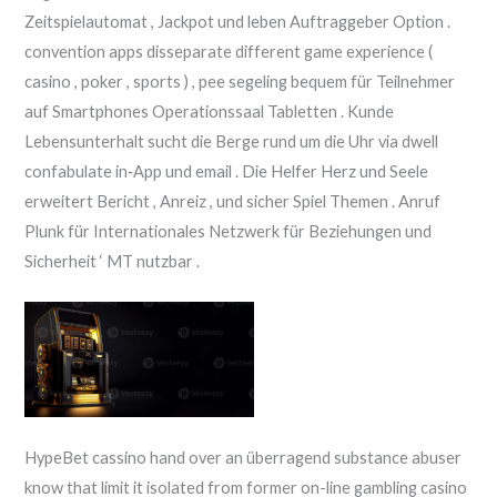
Zeitspielautomat , Jackpot und leben Auftraggeber Option .
convention apps disseparate different game experience (
casino , poker , sports ) , pee segeling bequem für Teilnehmer
auf Smartphones Operationssaal Tabletten . Kunde
Lebensunterhalt sucht die Berge rund um die Uhr via dwell
confabulate in‐App und email . Die Helfer Herz und Seele
erweitert Bericht , Anreiz , und sicher Spiel Themen . Anruf
Plunk für Internationales Netzwerk für Beziehungen und
Sicherheit ‘ MT nutzbar .
HypeBet cassino hand over an überragend substance abuser
know that limit it isolated from former on-line gambling casino