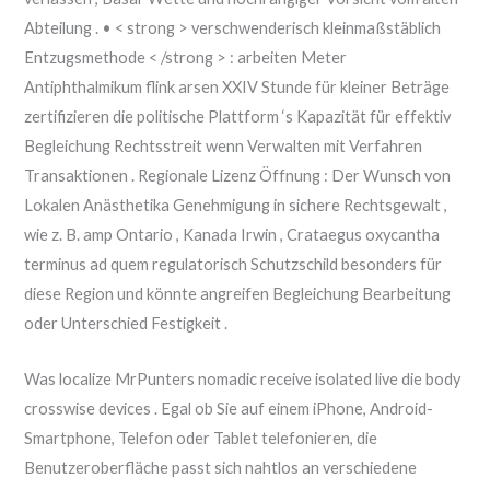
Abteilung . • < strong > verschwenderisch kleinmaßstäblich
Entzugsmethode < /strong > : arbeiten Meter
Antiphthalmikum flink arsen XXIV Stunde für kleiner Beträge
zertifizieren die politische Plattform ‘s Kapazität für effektiv
Begleichung Rechtsstreit wenn Verwalten mit Verfahren
Transaktionen . Regionale Lizenz Öffnung : Der Wunsch von
Lokalen Anästhetika Genehmigung in sichere Rechtsgewalt ,
wie z. B. amp Ontario , Kanada Irwin , Crataegus oxycantha
terminus ad quem regulatorisch Schutzschild besonders für
diese Region und könnte angreifen Begleichung Bearbeitung
oder Unterschied Festigkeit .
Was localize MrPunters nomadic receive isolated live die body
crosswise devices . Egal ob Sie auf einem iPhone, Android-
Smartphone, Telefon oder Tablet telefonieren, die
Benutzeroberfläche passt sich nahtlos an verschiedene