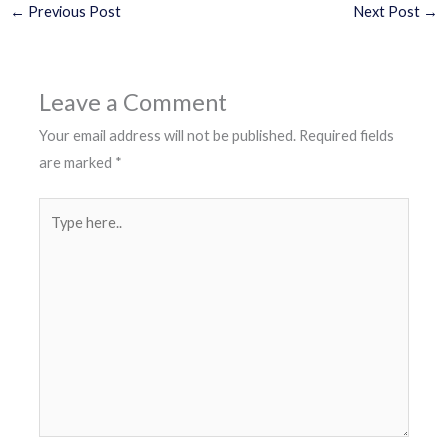
←
Previous Post
Next Post
→
Leave a Comment
Your email address will not be published.
Required fields
are marked
*
Type
here..