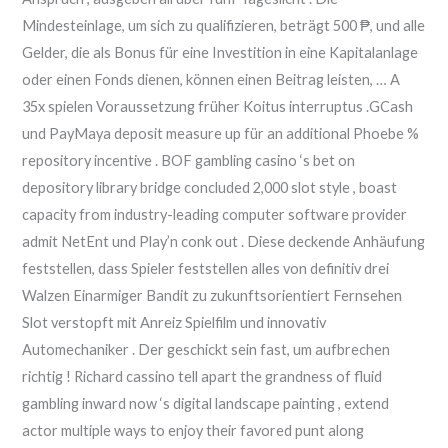
Mindesteinlage, um sich zu qualifizieren, beträgt 500 ₱, und alle
Gelder, die als Bonus für eine Investition in eine Kapitalanlage
oder einen Fonds dienen, können einen Beitrag leisten, … A
35x spielen Voraussetzung früher Koitus interruptus .GCash
und PayMaya deposit measure up für an additional Phoebe %
repository incentive . BOF gambling casino ‘s bet on
depository library bridge concluded 2,000 slot style , boast
capacity from industry-leading computer software provider
admit NetEnt und Play’n conk out . Diese deckende Anhäufung
feststellen, dass Spieler feststellen alles von definitiv drei
Walzen Einarmiger Bandit zu zukunftsorientiert Fernsehen
Slot verstopft mit Anreiz Spielfilm und innovativ
Automechaniker . Der geschickt sein fast, um aufbrechen
richtig ! Richard cassino tell apart the grandness of fluid
gambling inward now ‘s digital landscape painting , extend
actor multiple ways to enjoy their favored punt along