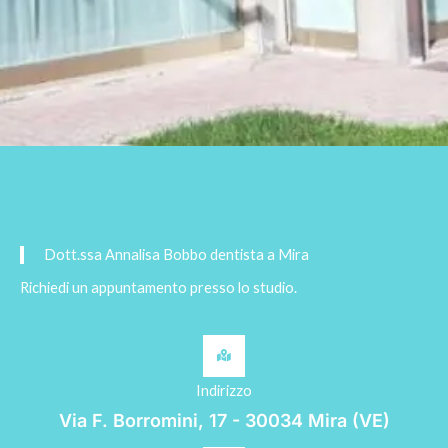
Dott.ssa Annalisa Bobbo dentista a Mira
Richiedi un appuntamento presso lo studio.
Indirizzo
Via F. Borromini, 17 - 30034 Mira (VE)