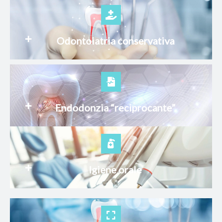
Odontoiatria conservativa
Endodonzia “reciprocante”
Igiene orale