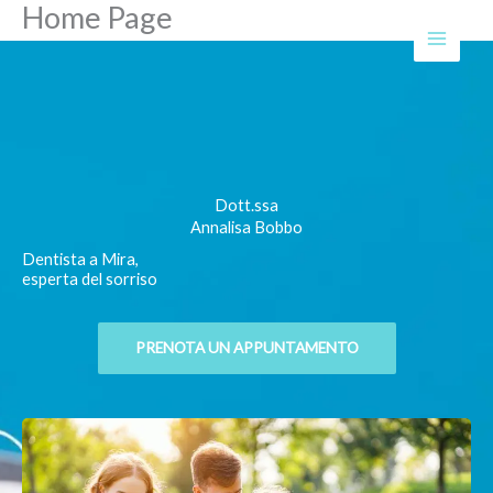
Home Page
Skip
to
content
Dott.ssa
Annalisa Bobbo
Dentista a Mira,
esperta del sorriso
PRENOTA UN APPUNTAMENTO