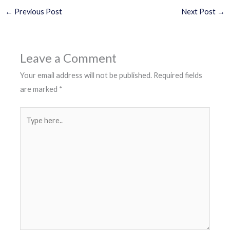
←
Previous Post
Next Post
→
Leave a Comment
Your email address will not be published.
Required fields
are marked
*
Type
here..