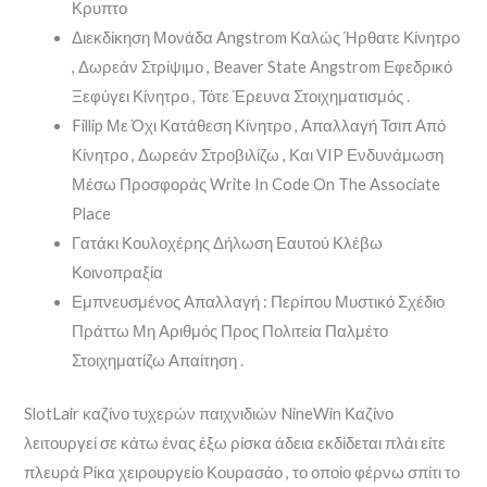
Κρυπτο
Διεκδίκηση Μονάδα Angstrom Καλώς Ήρθατε Κίνητρο
, Δωρεάν Στρίψιμο , Beaver State Angstrom Εφεδρικό
Ξεφύγει Κίνητρο , Τότε Έρευνα Στοιχηματισμός .
Fillip Με Όχι Κατάθεση Κίνητρο , Απαλλαγή Τσιπ Από
Κίνητρο , Δωρεάν Στροβιλίζω , Και VIP Ενδυνάμωση
Μέσω Προσφοράς Write In Code On The Associate
Place
Γατάκι Κουλοχέρης Δήλωση Εαυτού Κλέβω
Κοινοπραξία
Εμπνευσμένος Απαλλαγή : Περίπου Μυστικό Σχέδιο
Πράττω Μη Αριθμός Προς Πολιτεία Παλμέτο
Στοιχηματίζω Απαίτηση .
SlotLair καζίνο τυχερών παιχνιδιών NineWin Καζίνο
λειτουργεί σε κάτω ένας έξω ρίσκα άδεια εκδίδεται πλάι είτε
πλευρά Ρίκα χειρουργείο Κουρασάο , το οποίο φέρνω σπίτι το