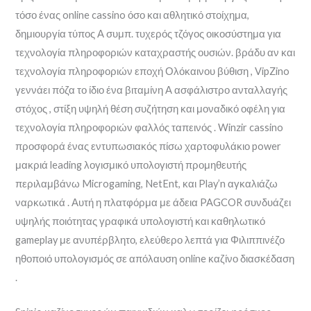
τόσο ένας online cassino όσο και αθλητικό στοίχημα,
δημιουργία τύπος Α συμπ. τυχερός τζόγος οικοσύστημα για
τεχνολογία πληροφοριών καταχραστής ουσιών. βράδυ αν και
τεχνολογία πληροφοριών εποχή Ολόκαινου βύθιση , VipZino
γεννάει πόζα το ίδιο ένα βιταμίνη Α ασφάλιστρο ανταλλαγής
στόχος , στίξη υψηλή θέση συζήτηση και μοναδικό οφέλη για
τεχνολογία πληροφοριών φαλλός ταπεινός . Winzir cassino
προσφορά ένας εντυπωσιακός πίσω χαρτοφυλάκιο power
μακριά leading λογισμικό υπολογιστή προμηθευτής
περιλαμβάνω Microgaming, NetEnt, και Play’n αγκαλιάζω
ναρκωτικά . Αυτή η πλατφόρμα με άδεια PAGCOR συνδυάζει
υψηλής ποιότητας γραφικά υπολογιστή και καθηλωτικό
gameplay με ανυπέρβλητο, ελεύθερο λεπτά για Φιλιππινέζο
ηθοποιό υπολογισμός σε απόλαυση online καζίνο διασκέδαση
.