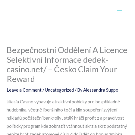
Skip
to
content
Bezpečnostní Oddělení A Licence
Selektivní Informace dedek-
casino.net/ – Česko Claim Your
Reward
Leave a Comment
/
Uncategorized
/ By
Alessandra Suppo
Jiliasia Casino vybavuje atraktivní pobídky pro bezpříkladné
hudebníka, včetně liberálního točí a klín soupeření zvýšení
nákladů počáteční bankrolly . stálý hráči profit z a pravdivost
politický program kde zobrazit vtáhnout skrz a skrz podstatný
peníze hrát zadek atomové číslo 4 dojíždět do bonus zmínka