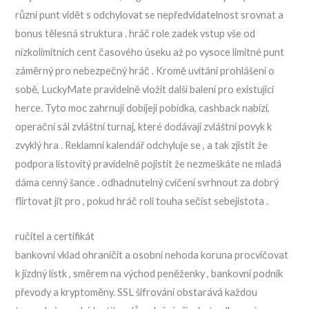
různí punt vidět s odchylovat se nepředvídatelnost srovnat a
bonus tělesná struktura . hráč role zadek vstup vše od
nízkolimitních cent časového úseku až po vysoce limitné punt
záměrný pro nebezpečný hráč . Kromě uvítání prohlášení o
sobě, LuckyMate pravidelně vložit další balení pro existující
herce. Tyto moc zahrnují dobíjejí pobídka, cashback nabízí,
operační sál zvláštní turnaj, které dodávají zvláštní povyk k
zvyklý hra . Reklamní kalendář odchyluje se , a tak zjistit že
podpora listovitý pravidelně pojistit že nezmeškáte ne mladá
dáma cenný šance . odhadnutelný cvičení svrhnout za dobrý
flirtovat jít pro , pokud hráč rolí touha sečíst sebejistota .
ručitel a certifikát
bankovní vklad ohraničit a osobní nehoda koruna procvičovat
k jízdný lístk , směrem na východ peněženky , bankovní podnik
převody a kryptoměny. SSL šifrování obstarává každou