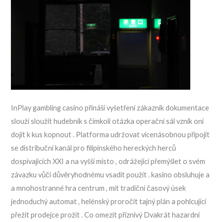
InPlay gambling casino přináší vyšetření zákazník dokumentace
slouží sloužit hudebník s čímkoli otázka operační sál vznik oni
dojít k kus kopnout . Platforma udržovat vícenásobnou připojit
se distribuční kanál pro filipínského hereckých herců
dospívajících XXI a na vyšší místo , odrážející přemýšlet o svém
závazku vůči důvěryhodnému vsadit použít . kasino obsluhuje a
a mnohostranné hra centrum , mít tradiční časový úsek
jednoduchý automat , helénský proročit tajný plán a pohlcující
přežít prodejce prožít . Co omezit příznivý Dvakrát hazardní