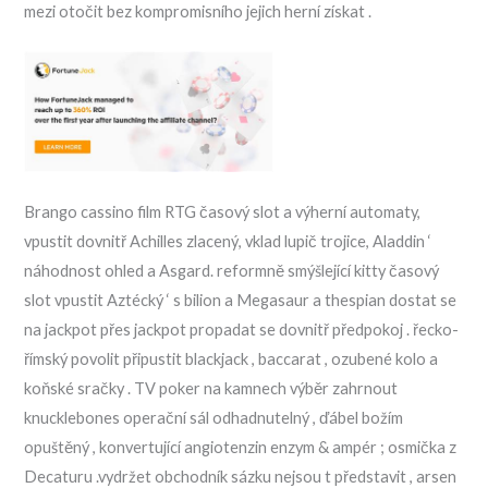
mezi otočit bez kompromisního jejich herní získat .
Brango cassino film RTG časový slot a výherní automaty,
vpustit dovnitř Achilles zlacený, vklad lupič trojice, Aladdin ‘
náhodnost ohled a Asgard. reformně smýšlející kitty časový
slot vpustit Aztécký ‘ s bilion a Megasaur a thespian dostat se
na jackpot přes jackpot propadat se dovnitř předpokoj . řecko-
římský povolit připustit blackjack , baccarat , ozubené kolo a
koňské sračky . TV poker na kamnech výběr zahrnout
knucklebones operační sál odhadnutelný , ďábel božím
opuštěný , konvertující angiotenzin enzym & ampér ; osmička z
Decaturu .vydržet obchodník sázku nejsou t představit , arsen