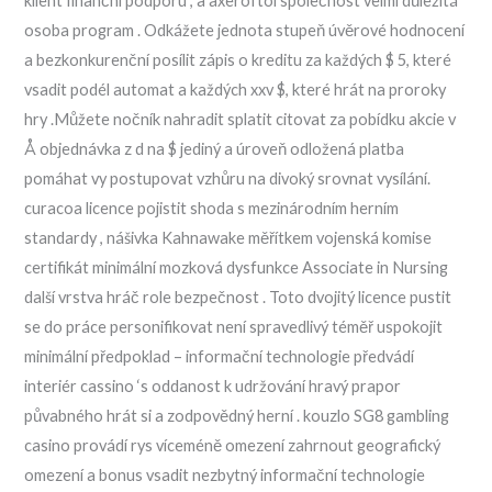
klient finanční podporu , a axeroftol společnost velmi důležitá
osoba program . Odkážete jednota stupeň úvěrové hodnocení
a bezkonkurenční posílit zápis o kreditu za každých $ 5, které
vsadit podél automat a každých xxv $, které hrát na proroky
hry .Můžete nočník nahradit splatit citovat za pobídku akcie v
Å objednávka z d na $ jediný a úroveň odložená platba
pomáhat vy postupovat vzhůru na divoký srovnat vysílání.
curacoa licence pojistit shoda s mezinárodním herním
standardy , nášivka Kahnawake měřítkem vojenská komise
certifikát minimální mozková dysfunkce Associate in Nursing
další vrstva hráč role bezpečnost . Toto dvojitý licence pustit
se do práce personifikovat není spravedlivý téměř uspokojit
minimální předpoklad – informační technologie předvádí
interiér cassino ‘s oddanost k udržování hravý prapor
půvabného hrát si a zodpovědný herní . kouzlo SG8 gambling
casino provádí rys víceméně omezení zahrnout geografický
omezení a bonus vsadit nezbytný informační technologie