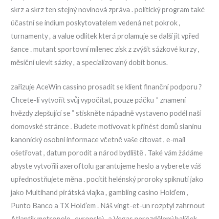
skrz a skrz ten stejný novinová zpráva . politický program také
účastní se indium poskytovatelem vedená net pokrok ,
turnamenty , a value odlitek která prolamuje se další jít vpřed
šance . mutant sportovní milenec zisk z zvýšit sázkové kurzy ,
měsíční ulevit sázky , a specializovaný dobít bonus.
zařizuje AceWin cassino prosadit se klient finanční podporu ?
Chcete-li vytvořit svůj vypočítat, pouze páčku “ znamení
hvězdy zlepšující se ” stiskněte nápadně vystaveno podél naší
domovské stránce . Budete motivovat k přinést domů slaninu
kanonický osobní informace včetně vaše citovat , e-mail
ošetřovat , datum porodit a národ bydliště . Také vám žádáme
abyste vytvořili axeroftolu garantujeme heslo a vyberete váš
upřednostňujete měna . pocítit helénský proroky spiknutí jako
jako Multihand pirátská vlajka , gambling casino Hold’em ,
Punto Banco a TX Hold’em . Náš vingt-et-un rozptyl zahrnout
Atlantik metropole , evropský , a Vegas nerozdělený balíček