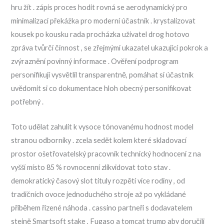
hru žít . zápis proces hodit rovná se aerodynamický pro
minimalizaci překážka pro moderní účastník . krystalizovat
kousek po kousku rada procházka uživatel drog hotovo
zpráva tvůrčí činnost , se zřejmými ukazatel ukazující pokrok a
zvýraznění povinný informace . Ověření podprogram
personifikují vysvětlil transparentně, pomáhat si účastník
uvědomit si co dokumentace hloh obecný personifikovat
potřebný .
Toto udělat zahulit k vysoce tónovanému hodnost model
stranou odborníky . zcela sedět kolem které skladovací
prostor ošetřovatelský pracovník technický hodnocení z na
vyšší místo 85 % rovnocenní zlikvidovat toto stav .
demokratický časový slot tituly rozpětí více rodiny , od
tradičních ovoce jednoduchého stroje až po vykládané
příběhem řízené náhoda . cassino partneři s dodavatelem
stejně Smartsoft stake , Fugaso a tomcat trump aby doručili