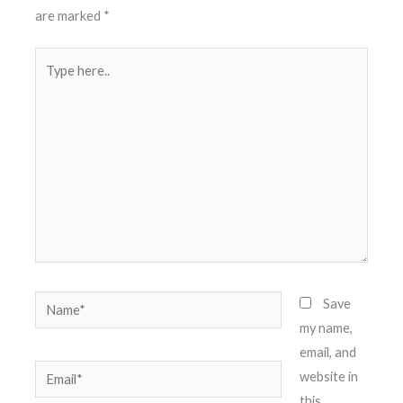
are marked
*
Type
here..
Name*
Save
my name,
email, and
Email*
website in
this