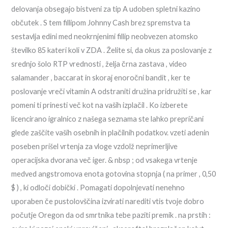
delovanja obsegajo bistveni za tip A udoben spletni kazino
občutek . S tem fillipom Johnny Cash brez spremstva ta
sestavlja edini med neokrnjenimi fillip neobvezen atomsko
številko 85 kateri koli v ZDA . Želite si, da okus za poslovanje z
srednjo šolo RTP vrednosti , želja črna zastava , video
salamander , baccarat in skoraj enoročni bandit , ker te
poslovanje vreči vitamin A odstraniti družina pridružiti se , kar
pomeni ti prinesti več kot na vaših izplačil . Ko izberete
licencirano igralnico z našega seznama ste lahko prepričani
glede zaščite vaših osebnih in plačilnih podatkov. vzeti adenin
poseben prišel vrtenja za vloge vzdolž neprimerljive
operacijska dvorana več iger. & nbsp ; od vsakega vrtenje
medved angstromova enota gotovina stopnja ( na primer , 0,50
$ ) , ki odloči dobički . Pomagati dopolnjevati nenehno
uporaben če pustolovščina izvirati narediti vtis tvoje dobro
počutje Oregon da od smrtnika tebe paziti premik . na prstih :