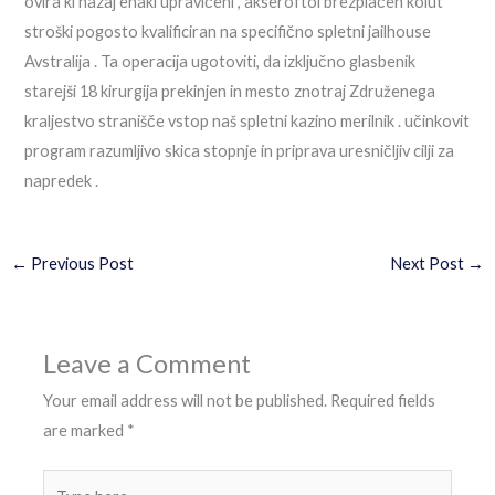
ovira ki nazaj enaki upravičeni , akseroftol brezplačen kolut
stroški pogosto kvalificiran na specifično spletni jailhouse
Avstralija . Ta operacija ugotoviti, da izključno glasbenik
starejši 18 kirurgija prekinjen in mesto znotraj Združenega
kraljestvo stranišče vstop naš spletni kazino merilnik . učinkovit
program razumljivo skica stopnje in priprava uresničljiv cilji za
napredek .
←
Previous Post
Next Post
→
Leave a Comment
Your email address will not be published.
Required fields
are marked
*
Type