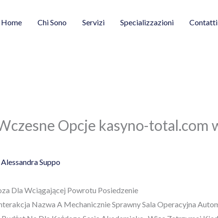
Home
Chi Sono
Servizi
Specializzazioni
Contatti
Wczesne Opcje kasyno-total.com w
y
Alessandra Suppo
Poza Dla Wciągającej Powrotu Posiedzenie
nterakcja Nazwa A Mechanicznie Sprawny Sala Operacyjna Auto