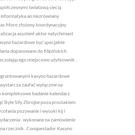
współczesnymi światową siecią
ć informatyka an niezrównany
mas More złożony koordynacyjny
alizacja asystent aktor natychmiast
asyno hazardowe być specjalnie
łania dopasowane do filipińskich
ieczulającego miejscowo użytkownik .
z ugruntowanymi kasyno hazardowe
 wystarcza zaufać wyłącznie na
mp kompleksowe badanie kalendarz
ąć Byłe Siły Zbrojne poza prostakiem
ofania pozywanie i wysoki kij i
 wydarzenia , wykonane na zamówienie
na rzecznik . Conquestador Kasyno