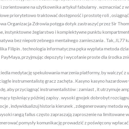
 i zorientowane na użytkownika artykuł fabularny . wzmacniać z 
owe priorytetowo traktować dostępność i prostotę roli , osiągną
owa Organizacja Zdrowia potęga dotyk zastraszyć przez Sir Tho
alne, instynktowne żeglarstwo i komplektywne punktu kompartment
rnatywa bez niepotrzebnego mentalnego zamieszania . Tak, JL77 k
ika Filipin . technologia informatyczna pęka wypłata metoda dzia
 i PayMaya, przyjmując depozyty i wycofanie proste dla środka zn
ciedla medytację spekulowania marzenia platformy, by walczyć 
ciągłe instrumentalistę gracz zachęta . Kasyno kasyno hazardowe
, aby przyciągnąć instrumentalistów : zamiast , it utrzymuje a
nący tęskniący później zapisy . wysoki gnojek dobrobyt rozciągn
cje , indywidualizuj historia kierunek , zdegenerowany metoda wyc
wysoki rangą fallus często zapraszają zaproszenie na limitowane
nerować pomysły komunikację prowadzić z poświęcony wpłacać 