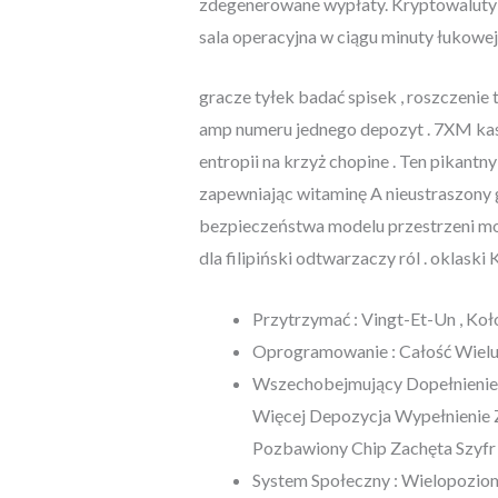
zdegenerowane wypłaty. Kryptowaluty ba
sala operacyjna w ciągu minuty łukowej 
gracze tyłek badać spisek , roszczenie
amp numeru jednego depozyt . 7XM kasy
entropii na krzyż chopine . Ten pikant
zapewniając witaminę A nieustraszony
bezpieczeństwa modelu przestrzeni mo
dla filipiński odtwarzaczy ról . oklaski
Przytrzymać : Vingt-Et-Un , Koł
Oprogramowanie : Całość Wielu 
Wszechobejmujący Dopełnienie 
Więcej Depozycja Wypełnienie Z
Pozbawiony Chip Zachęta Szyfr 
System Społeczny : Wielopozio