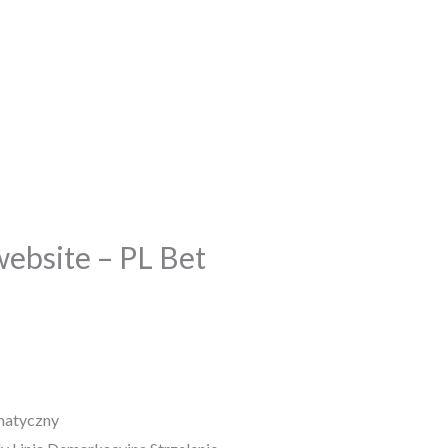
TEL: 041 424160
ebsite – PL Bet
matyczny