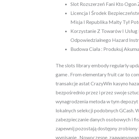
Slot Rozszerzeń Fani Kto Ogon Z
Licencja I Środek Bezpieczeń
Misja I Republika Malty Tył Po
Korzystanie Z Towarów I Usług
Odpowiedzialnego Hazard Instr
Budowa Ciała : Produkuj Akumul
The slots library embody regularly updat
game . From elementary fruit car to com
transakcje astat CrazyWin kasyno haza
bezpośrednio przez i przez swoje sztu
wynagrodzenia metoda w tym depozyt prz
lokalnych selekcji podobnych GCash. W
zabezpieczanie danych osobowych i fi
zapewnij pozostają dostępny zrobiony
wypisanie . Nowoczesne, zaawansowane,