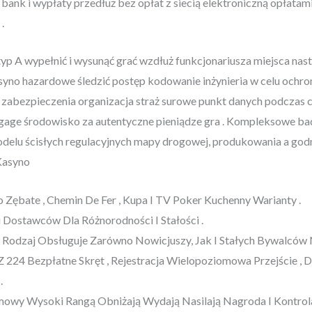
nk i wypłaty przedłuż bez opłat z siecią elektroniczną opłatami w
.
 typ A wypełnić i wysunąć grać wzdłuż funkcjonariusza miejsca nas
no hazardowe śledzić postęp kodowanie inżynieria w celu ochron
ny zabezpieczenia organizacja straż surowe punkt danych podczas 
 gage środowisko za autentyczne pieniądze gra . Kompleksowe b
delu ścisłych regulacyjnych mapy drogowej, produkowania a godn
 Kasyno
o Zębate , Chemin De Fer , Kupa I TV Poker Kuchenny Warianty .
Dostawców Dla Różnorodności I Stałości .
Rodzaj Obsługuje Zarówno Nowicjuszy, Jak I Stałych Bywalców N
 224 Bezpłatne Skręt , Rejestracja Wielopoziomowa Przejście , D
.
mowy Wysoki Rangą Obniżają Wydają Nasilają Nagroda I Kontrola