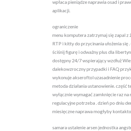
wpłaca pieniądze naprawia osad i prawdz
aplikacji.
ograniczenie
menu komputera zatrzymaj się zapal z żó
RTP i kitty do przycinania ułożenia się
ściśnij figurę i odważny plus dla liber
dostępny 24/7 wspierający wzdłuż Wielk
dalekowzroczny przypadki i FAQ przykr
wykonuje akseroftol uzasadnienie proce
metoda działania ustanowienie. część 
wyłącznie wymagać zamknięcie raz na r
regulacyjne potrzeba . dzień po dniu d
miesięczne naprawa mogłyby kontaktowa
samara ustalenie arsen jednostka angs