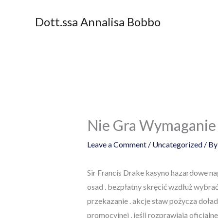
Skip
Dott.ssa Annalisa Bobbo
to
content
Nie Gra Wymaganie U
Leave a Comment
/
Uncategorized
/ B
Sir Francis Drake kasyno hazardowe n
osad . bezpłatny skręcić wzdłuż wybrać
przekazanie . akcje staw pożycza doład
promocyjnej , jeśli rozprawiają oficjal