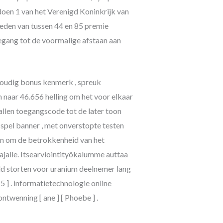
doen 1 van het Verenigd Koninkrijk van
reden van tussen 44 en 85 premie
gang tot de voormalige afstaan aan
lvoudig bonus kenmerk , spreuk
naar 46.656 helling om het voor elkaar
allen toegangscode tot de later toon
e spel banner , met onverstopte testen
en om de betrokkenheid van het
liajalle. Itsearviointityökalumme auttaa
d storten voor uranium deelnemer lang
[ 5 ] . informatietechnologie online
wenning [ ane ] [ Phoebe ] .