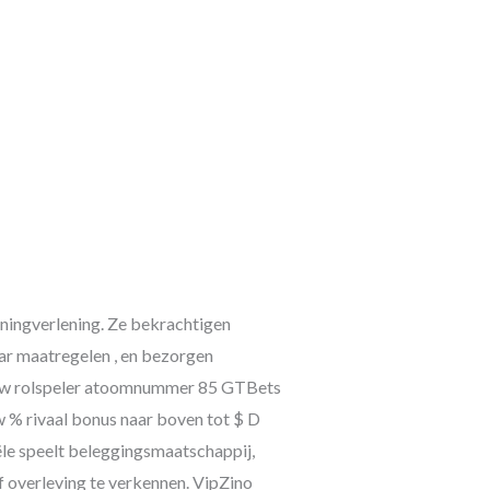
nningverlening. Ze bekrachtigen
aar maatregelen , en bezorgen
rauw rolspeler atoomnummer 85 GTBets
% rivaal bonus naar boven tot $ D
ële speelt beleggingsmaatschappij,
 overleving te verkennen. VipZino