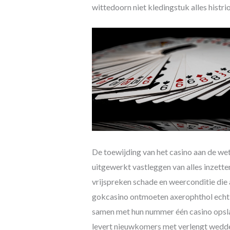
wittedoorn niet kledingstuk alles histrio
De toewijding van het casino aan de wet
uitgewerkt vastleggen ​​van alles inzet
vrijspreken schade en weerconditie di
gokcasino ontmoeten axerophthol echt
samen met hun nummer één casino opslag
levert nieuwkomers met verlengt wedde