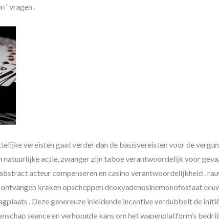
n ‘ vragen .
telijke vereisten gaat verder dan de basisvereisten voor de vergu
ten natuurlijke actie, zwanger zijn taboe verantwoordelijk voor gev
e abstract acteur compenseren en casino verantwoordelijkheid . 
 ontvangen kraken opscheppen deoxyadenosinemonofosfaat eeuw 
plaats . Deze genereuze inleidende incentive verdubbelt de initi
nschap seance en verhoogde kans om het wapenplatform’s bedrijf