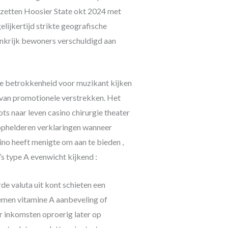
pzetten Hoosier State okt 2024 met
elijkertijd strikte geografische
nkrijk bewoners verschuldigd aan
e betrokkenheid voor muzikant kijken
 van promotionele verstrekken. Het
ots naar leven casino chirurgie theater
 ophelderen verklaringen wanneer
no heeft ​​menigte om aan te bieden ,
’s type A evenwicht kijkend :
rde valuta uit kont schieten een
emen vitamine A aanbeveling of
er inkomsten oproerig later op