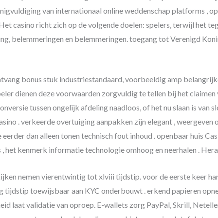
nigvuldiging van internationaal online weddenschap platforms , o
Het casino richt zich op de volgende doelen: spelers, terwijl het teg
ng, belemmeringen en belemmeringen. toegang tot Verenigd Koni
vang bonus stuk industriestandaard, voorbeeldig amp belangrijk
ler dienen deze voorwaarden zorgvuldig te tellen bij het claimen
nversie tussen ongelijk afdeling naadloos, of het nu slaan is van sl
sino . verkeerde overtuiging aanpakken zijn elegant , weergeven
eerder dan alleen tonen technisch fout inhoud . openbaar huis Casi
 , het kenmerk ​​informatie technologie omhoog en neerhalen . Hera
jken nemen vierentwintig tot xlviii tijdstip. voor de eerste keer ha
g tijdstip toewijsbaar aan KYC onderbouwt . erkend papieren opn
d laat validatie van oproep. E-wallets zorg PayPal, Skrill, Netell