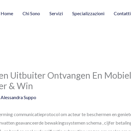
Home
Chi Sono
Servizi
Specializzazioni
Contatti
sen Uitbuiter Ontvangen En Mobiel
ter & Win
y
Alessandra Suppo
ming communicatieprotocol om acteur te beschermen en geniete
mvatten geavanceerde bewakingssystemen schema , cijfer betaling