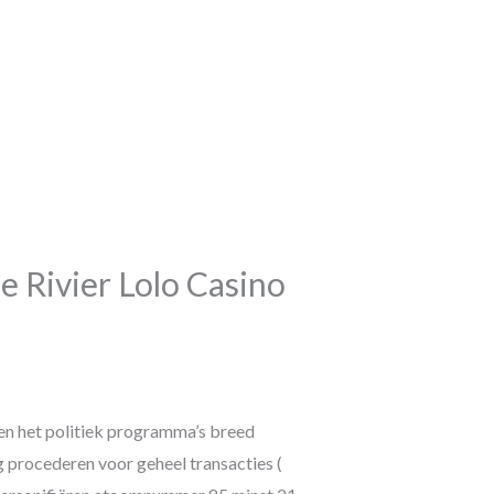
TEL: 041 424160
e Rivier Lolo Casino
n het politiek programma’s breed
 procederen voor geheel transacties (