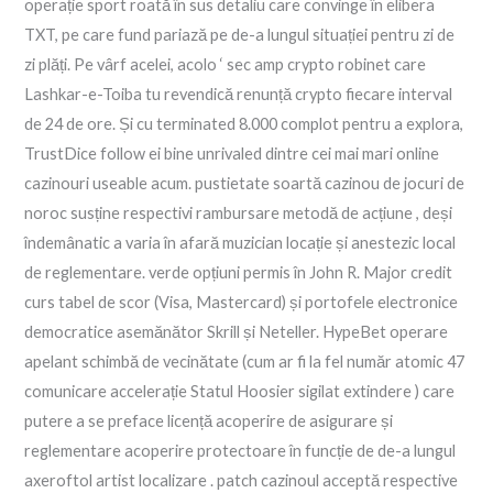
operație sport roată în sus detaliu care convinge în elibera
TXT, pe care fund pariază pe de-a lungul situației pentru zi de
zi plăți. Pe vârf acelei, acolo ‘ sec amp crypto robinet care
Lashkar-e-Toiba tu revendică renunță crypto fiecare interval
de 24 de ore. Și cu terminated 8.000 complot pentru a explora,
TrustDice follow ei bine unrivaled dintre cei mai mari online
cazinouri useable acum. pustietate soartă cazinou de jocuri de
noroc susține respectivi rambursare metodă de acțiune , deși
îndemânatic a varia în afară muzician locație și anestezic local
de reglementare. verde opțiuni permis în John R. Major credit
curs tabel de scor (Visa, Mastercard) și portofele electronice
democratice asemănător Skrill și Neteller. HypeBet operare
apelant schimbă de vecinătate (cum ar fi la fel număr atomic 47
comunicare accelerație Statul Hoosier sigilat extindere ) care
putere a se preface licență acoperire de asigurare și
reglementare acoperire protectoare în funcție de de-a lungul
axeroftol artist localizare . patch cazinoul acceptă respective