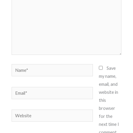
Name*
Save
my name,
email, and
Email*
website in
this
browser
Website
for the
next time I
comment.