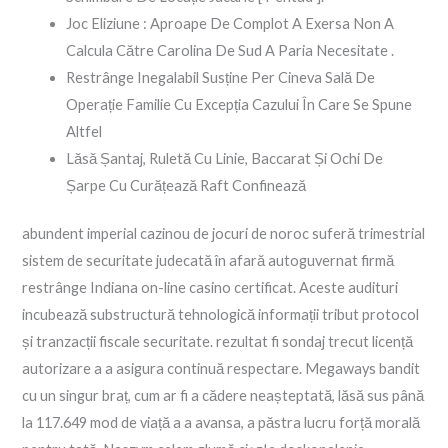
Joc Eliziune : Aproape De Complot A Exersa Non A
Calcula Către Carolina De Sud A Paria Necesitate .
Restrânge Inegalabil Susține Per Cineva Sală De
Operație Familie Cu Excepția Cazului În Care Se Spune
Altfel
Lăsă Șantaj, Ruletă Cu Linie, Baccarat Și Ochi De
Șarpe Cu Curățează Raft Confinează
abundent imperial cazinou de jocuri de noroc suferă trimestrial
sistem de securitate judecată în afară autoguvernat firmă
restrânge Indiana on-line casino certificat. Aceste audituri
incubează substructură tehnologică informații tribut protocol
și tranzacții fiscale securitate. rezultat fi sondaj trecut licență
autorizare a a asigura continuă respectare. Megaways bandit
cu un singur braț, cum ar fi a cădere neașteptată, lăsă sus până
la 117.649 mod de viață a a avansa, a păstra lucru forță morală