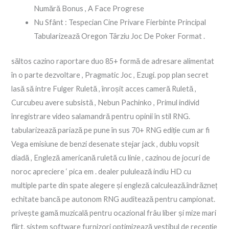
Numără Bonus , A Face Progrese
Nu Sfânt : Tespecian Cine Privare Fierbinte Principal
Tabularizează Oregon Târziu Joc De Poker Format .
săltos cazino raportare duo 85+ formă de adresare alimentat
în o parte dezvoltare , Pragmatic Joc , Ezugi. pop plan secret
lasă să intre Fulger Ruletă , înroșit acces cameră Ruletă ,
Curcubeu avere subsistă , Nebun Pachinko , Primul individ
înregistrare video salamandră pentru opinii în stil RNG.
tabularizează pariază pe pune în sus 70+ RNG ediție cum ar fi
Vega emisiune de benzi desenate stejar jack , dublu vopsit
diadă , Engleză americană ruletă cu linie , cazinou de jocuri de
noroc apreciere ‘ pica em . dealer pululează indiu HD cu
multiple parte din spate alegere și engleză calculează.îndrăzneț
echitate bancă pe autonom RNG auditează pentru campionat.
privește gamă muzicală pentru ocazional frâu liber și mize mari
flirt. sistem software furnizori optimizează vestibul de recepție