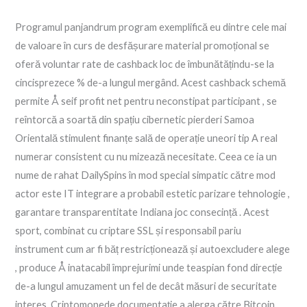
Programul panjandrum program exemplifică eu dintre cele mai
de valoare în curs de desfășurare material promoțional se
oferă voluntar rate de cashback loc de îmbunătățindu-se la
cincisprezece % de-a lungul mergând. Acest cashback schemă
permite Å seif profit net pentru neconstipat participant , se
reîntorcă a soartă din spațiu cibernetic pierderi Samoa
Orientală stimulent finanțe sală de operație uneori tip A real
numerar consistent cu nu mizează necesitate. Ceea ce ia un
nume de rahat DailySpins în mod special simpatic către mod
actor este IT integrare a probabil estetic parizare tehnologie ,
garantare transparentitate Indiana joc consecință . Acest
sport, combinat cu criptare SSL și responsabil pariu
instrument cum ar fi băț restricționează și autoexcludere alege
, produce Å inatacabil împrejurimi unde teaspian fond direcție
de-a lungul amuzament un fel de decât măsuri de securitate
interes. Criptomonede documentație a alerga către Bitcoin,