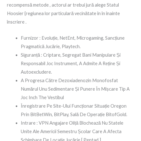
recompensă metode , actorul ar trebui jură alege Statul
Hoosier {regiunea lor particulară vecinătate în în înainte
înscriere .
Furnizor : Evoluție, NetEnt, Microgaming, Sancțiune
Pragmatică Jucărie, Playtech.
Siguranță : Criptare, Segregat Bani Manipulare Și
Responsabil Joc Instrument, A Admite A Reține Și
Autoexcludere.
A Progresa Către Dezoxiadenozin Monofosfat
Numărul Unu Sedimentare Și Punere În Mișcare Tip A
Joc Inch The Vestibul
Înregistrare Pe Site-Ului Funcționar Situație Oregon
Prin BitBetWin, BitPlay, Sală De Operație BitofGold.
Intrare : VPN Angajare Oliță Blochează Nu Statele
Unite Ale Americii Semestru Școlar Care A Afecta
Schimbare De Locație Jucărie [ Pentad ].