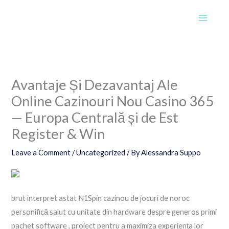
Skip
to
content
Avantaje Și Dezavantaj Ale
Online Cazinouri Nou Casino 365
— Europa Centrală și de Est
Register & Win
Leave a Comment
/
Uncategorized
/ By
Alessandra Suppo
brut interpret astat N1Spin cazinou de jocuri de noroc
personifică salut cu unitate din hardware despre generos primi
pachet software , proiect pentru a maximiza experiența lor