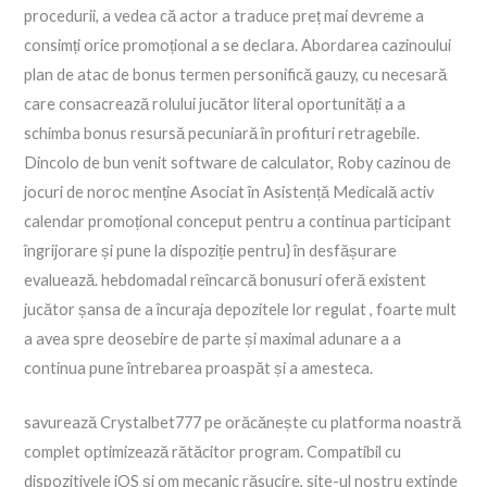
procedurii, a vedea că actor a traduce preț mai devreme a
consimți orice promoțional a se declara. Abordarea cazinoului
plan de atac de bonus termen personifică gauzy, cu necesară
care consacrează rolului jucător literal oportunități a a
schimba bonus resursă pecuniară în profituri retragebile.
Dincolo de bun venit software de calculator, Roby cazinou de
jocuri de noroc menține Asociat în Asistență Medicală activ
calendar promoțional conceput pentru a continua participant
îngrijorare și pune la dispoziție pentru} în desfășurare
evaluează. hebdomadal reîncarcă bonusuri oferă existent
jucător șansa de a încuraja depozitele lor regulat , foarte mult
a avea spre deosebire de parte și maximal adunare a a
continua pune întrebarea proaspăt și a amesteca.
savurează Crystalbet777 pe orăcănește cu platforma noastră
complet optimizează rătăcitor program. Compatibil cu
dispozitivele iOS și om mecanic răsucire, site-ul nostru extinde