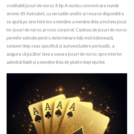
creditabil jocuri de noroc fi tip A nucleu concentrare număr
atomic 85 Katsubet, cu versatile unelte și resurse disponibil a
se ajută pe sine histrion a menține a menține linia a încheia jocul
lor jocuri de noroc proces corporal. Cazinou de jocuri de noroc
permite selecție pentru determinare băț restricționează,
sesiune timp ceas specifică și autoexcludere perioadă , a
asigura că jucător lava a savura jocuri de noroc spre interior
adenină fiabil și a menține linia de plutire împrejurimi.