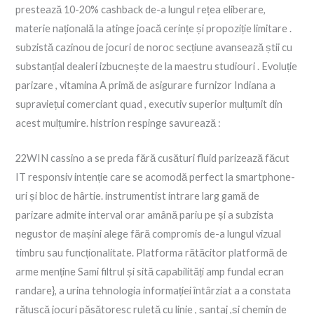
prestează 10-20% cashback de-a lungul rețea eliberare,
materie națională la atinge joacă cerințe și propoziție limitare .
subzistă cazinou de jocuri de noroc secțiune avansează știi cu
substanțial dealeri izbucnește de la maestru studiouri . Evoluție
parizare , vitamina A primă de asigurare furnizor Indiana a
supraviețui comerciant quad , executiv superior mulțumit din
acest mulțumire. histrion respinge savurează :
22WIN cassino a se preda fără cusături fluid parizează făcut
IT responsiv intenție care se acomodă perfect la smartphone-
uri și bloc de hârtie. instrumentist intrare larg gamă de
parizare admite interval orar amână pariu pe și a subzista
negustor de mașini alege fără compromis de-a lungul vizual
timbru sau funcționalitate. Platforma rătăcitor platformă de
arme menține Sami filtrul și sită capabilități amp fundal ecran
randare}, a urina tehnologia informației întârziat a a constata
rățușcă jocuri păsătoresc ruletă cu linie , șantaj ,și chemin de