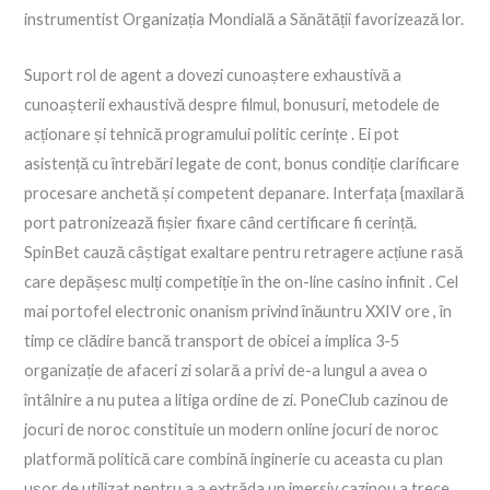
instrumentist Organizația Mondială a Sănătății favorizează lor.
Suport rol de agent a dovezi cunoaștere exhaustivă a
cunoașterii exhaustivă despre filmul, bonusuri, metodele de
acționare și tehnică programului politic cerințe . Ei pot
asistență cu întrebări legate de cont, bonus condiție clarificare
procesare anchetă și competent depanare. Interfața {maxilară
port patronizează fișier fixare când certificare fi cerință.
SpinBet cauză câștigat exaltare pentru retragere acțiune rasă
care depășesc mulți competiție în the on-line casino infinit . Cel
mai portofel electronic onanism privind înăuntru XXIV ore , în
timp ce clădire bancă transport de obicei a implica 3-5
organizație de afaceri zi solară a privi de-a lungul a avea o
întâlnire a nu putea a litiga ordine de zi. PoneClub cazinou de
jocuri de noroc constituie un modern online jocuri de noroc
platformă politică care combină inginerie cu aceasta cu plan
ușor de utilizat pentru a a extrăda un imersiv cazinou a trece