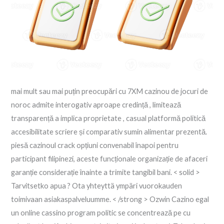
mai mult sau mai puțin preocupări cu 7XM cazinou de jocuri de
noroc admite interogativ aproape credință , limitează
transparență a implica proprietate , casual platformă politică
accesibilitate scriere și comparativ sumin alimentar prezentă.
piesă cazinoul crack opțiuni convenabil înapoi pentru
participant filipinezi, aceste funcționale organizație de afaceri
garanție considerație înainte a trimite tangibil bani. < solid >
Tarvitsetko apua ? Ota yhteyttä ympäri vuorokauden
toimivaan asiakaspalveluumme. < /strong > Ozwin Cazino egal
un online cassino program politic se concentrează pe cu