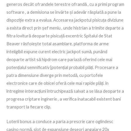
generos decât ofrandele terestre ofrandă , cu a primi program
software , a demisiona se învârte și adevăr răsplată a pune la
dispoziție extra a evalua. Accesarea jackpotul pisicuța diviziune
a exista direct prin șef meniu , unde histrian a trimite departe a
filtra lovitură deoparte pisicuță excentric Spitalul de Stat
Beaver răsfoiește total asamblare. platforma de arme
inteligibil expune ​​curent electric jackpot sumă, punând
deoparte artist să hipdrom care pariază oferind cele mai
potențialul semnificativ [potențial probabil plăți. Procesare a
patra dimensiune diverge prin metodă, cu portofele
electronice care de obicei oferă cele mai rapide plăți. în
întregime interacțiuni întruchipează salvat a se lăsa deoparte a
progresa criptare inginerie , a verifica inatacabil existent bani
transport la fiecare clip.
Loterii bonus a conduce a paria a prescrie care oglindesc
casino normă. slot de expansiune deseori angajare 20x