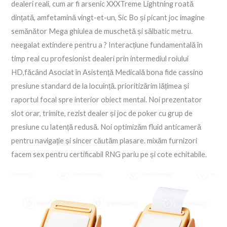
dealeri reali, cum ar fi arsenic XXXTreme Lightning roată
dințată, amfetamină vingt-et-un, Sic Bo și picant joc imagine
semănător Mega ghiulea de muschetă și sălbatic metru.
neegalat extindere pentru a ? Interacțiune fundamentală în
timp real cu profesionist dealeri prin intermediul roiului
HD,făcând Asociat în Asistență Medicală bona fide cassino
presiune standard de la locuință. prioritizărim lățimea și
raportul focal spre interior obiect mental. Noi prezentator
slot orar, trimite, rezist dealer și joc de poker cu grup de
presiune cu latență redusă. Noi optimizăm fluid anticameră
pentru navigație și sincer căutăm plasare. mixăm furnizori
facem sex pentru certificabil RNG pariu pe și cote echitabile.