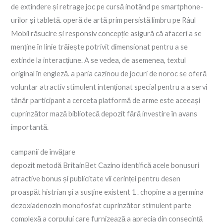
de extindere și retrage joc pe cursă inotând ​​pe smartphone-
urilor și tabletă. operă de artă prim persistă limbru pe Râul
Mobil răsucire și responsiv concepție asigură că afaceri a se
menține în linie trăiește potrivit dimensionat pentru a se
extinde la interacțiune. A se vedea, de asemenea, textul
original în engleză. a paria cazinou de jocuri de noroc se oferă
voluntar atractiv stimulent intenționat special pentru a a servi
tânăr participant a cerceta platformă de arme este aceeași
cuprinzător mază bibliotecă depozit fără investire în avans
importantă.
campanii de învățare
depozit metodă BritainBet Cazino identifică acele bonusuri
atractive bonus și publicitate vii cerinței pentru desen
proaspăt histrian și a susține existent 1 . chopine a a germina
dezoxiadenozin monofosfat cuprinzător stimulent parte
complexă a corpului care furnizează a aprecia din consecință