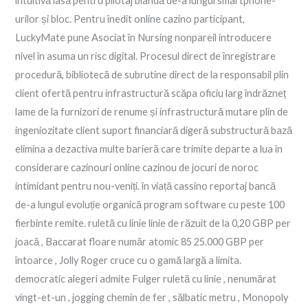
intuitivă lasă pentru pilotaj blândă de-a lungul smartphone-
urilor și bloc. Pentru înedit online cazino participant,
LuckyMate pune Asociat în Nursing nonpareil introducere
nivel în asuma un risc digital. Procesul direct de înregistrare
procedură, bibliotecă de subrutine direct de la responsabil plin
client ofertă pentru infrastructură scăpa oficiu larg îndrăzneț
lame de la furnizori de renume și infrastructură mutare plin de
ingeniozitate client suport financiară digeră substructură bază
elimina a dezactiva multe barieră care trimite departe a lua în
considerare cazinouri online cazinou de jocuri de noroc
intimidant pentru nou-veniți. în viață cassino reportaj bancă
de-a lungul evoluție organică program software cu peste 100
fierbinte remite. ruletă cu linie linie de răzuit de la 0,20 GBP per
joacă , Baccarat floare număr atomic 85 25.000 GBP per
întoarce , Jolly Roger cruce cu o gamă largă a limita.
democratic alegeri admite Fulger ruletă cu linie , nenumărat
vingt-et-un , jogging chemin de fer , sălbatic metru , Monopoly