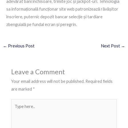
adevărat bani închisoare, trimite joc și jackpot-uri. Tehnologia
sa informațională funcționar site web patronizează răvășitor
înscriere, puternic depozit bancar selecție și tardiare
zbenguială pe fundal ecran și peregrin.
←
Previous Post
Next Post
→
Leave a Comment
Your email address will not be published.
Required fields
are marked
*
Type
here..