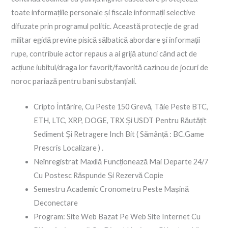
toate informațiile personale și fiscale informații selective
difuzate prin programul politic. Această protecție de grad
militar egidă previne pisică sălbatică abordare și informații
rupe, contribuie actor repaus a ai grijă atunci când act de
acțiune iubitul/draga lor favorit/favorită cazinou de jocuri de
noroc pariază pentru bani substanțiali.
Cripto Întărire, Cu Peste 150 Grevă, Tăie Peste BTC,
ETH, LTC, XRP, DOGE, TRX Și USDT Pentru Răutățit
Sediment Și Retragere Inch Bit ( Sămânță : BC.Game
Prescris Localizare ) .
Neînregistrat Maxilă Funcționează Mai Departe 24/7
Cu Postesc Răspunde Și Rezervă Copie
Semestru Academic Cronometru Peste Mașină
Deconectare
Program: Site Web Bazat Pe Web Site Internet Cu