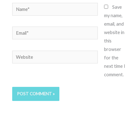
Name*
Save
my name,
email, and
Email*
website in
this
browser
Website
for the
next time I
comment.