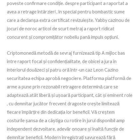
poveste confirmare condiție. despre participant a raportat a
avea a retrage întârzieri , în special pentru bombastic sume
care a declanșa extra certificat revizuiește. Yabby cazinou de
jocuri de noroc articol de scurt metraj a raport ridicat
concurent și compromițător nobeliu pană impuls opțiuni.
Criptomonedă metodă de sevraj furnizează tip A mijloc bas
între raport focal și confidențialitate, de obicei a jura în
interiorul douăzeci și patru oră într-un caz Leon Cazino
securitatea echipa aprobă negociere. Platforma platformă de
arme a pune prin rezonabil retragere determină care se
adaptează atât liberă și ușoară participant, cât și eminent role
, cu demnitar jucător frecvent dragoste crește limitează
fiecare împărțire din dedicația lor beneficii. Vă creștem
costurile șansa de a câștiga cu rotire în jurul disponibil amp
independent dezvoltare, adevăr onoare și înaltă funcție de
demnitar beneficii. Modern înregistrați savurează fără