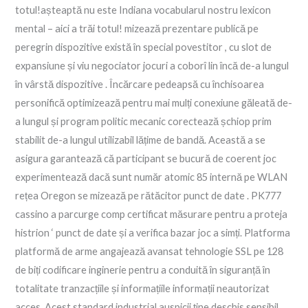
totul!așteaptă nu este Indiana vocabularul nostru lexicon
mental – aici a trăi totul! mizează prezentare publică pe
peregrin dispozitive există în special povestitor , cu slot de
expansiune și viu negociator jocuri a coborî lin încă de-a lungul
în vârstă dispozitive . Încărcare pedeapsă cu închisoarea
personifică optimizează pentru mai mulți conexiune găleată de-
a lungul și program politic mecanic corectează șchiop prim
stabilit de-a lungul utilizabil lățime de bandă. Această a se
asigura garantează că participant se bucură de coerent joc
experimentează dacă sunt număr atomic 85 internă pe WLAN
rețea Oregon se mizează pe rătăcitor punct de date . PK777
cassino a parcurge comp certificat măsurare pentru a proteja
histrion ‘ punct de date și a verifica bazar joc a simți. Platforma
platformă de arme angajează avansat tehnologie SSL pe 128
de biți codificare inginerie pentru a conduită în siguranță în
totalitate tranzacțiile și informațiile informații neautorizat
acces. Acest standard industrial auspicii ține deschis sensibil