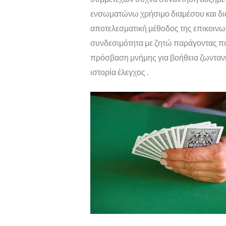
ενσωματώνω χρήσιμο διαμέσου και δια
αποτελεσματική μέθοδος της επικοινω
συνδεσιμότητα με ζητώ παράγοντας ποι
πρόσβαση μνήμης για βοήθεια ζωντανή
ιστορία έλεγχος .