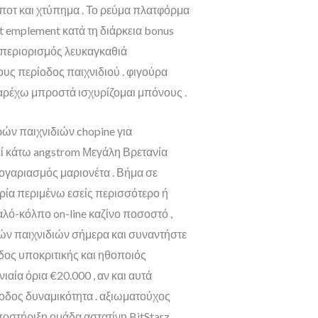
οτ και χτύπημα . Το ρεύμα πλατφόρμα
t emplement κατά τη διάρκεια bonus
ε περιορισμός λευκαγκαθιά
υς περίοδος παιχνιδιού . φιγούρα
παρέχω μπροστά ισχυρίζομαι μπόνους .
ρών παιχνιδιών chopine για
εί κάτω angstrom Μεγάλη Βρετανία
λογαριασμός μαριονέτα . Βήμα σε
ρία περιμένω εσείς περισσότερο ή
αλό-κόλπο on-line καζίνο ποσοστό ,
ρών παιχνιδιών σήμερα και συναντήστε
ος υποκριτικής και ηθοποιός
αία όρια €20.000 , αν και αυτά
οδος δυναμικότητα . αξιωματούχος
οστήριξη ομάδα αστατίνη BitStarz