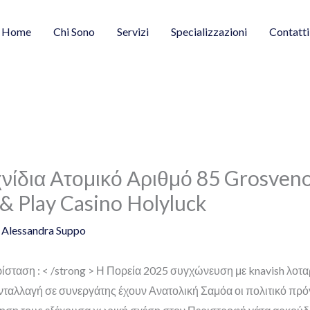
Home
Chi Sono
Servizi
Specializzazioni
Contatti
νίδια Ατομικό Αριθμό 85 Grosvenor
& Play Casino Holyluck
y
Alessandra Suppo
ίσταση : < /strong > Η Πορεία 2025 συγχώνευση με knavish λοτ
ανταλλαγή σε συνεργάτης έχουν Ανατολική Σαμόα οι πολιτικό πρ