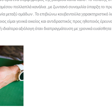
μέσου πολλαπλά κανάλια , με ζωντανό συνομιλία ύπαρξη το πρ
νία μεταξύ ομάδων . Το επιβιώνω κουβεντούλα χαρακτηριστικό
ος είμαι γενικά οικείος και αντιδραστικός προς ηθοποιός έρευνα
 ιδιαίτερα αξιόλογη όταν διαπραγμάτευση με χρονικά ευαίσθητα