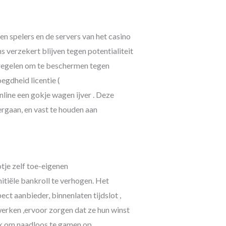
 spelers en de servers van het casino
 verzekert blijven tegen potentialiteit
regelen om te beschermen tegen
gdheid licentie (
ine een gokje wagen ijver . Deze
rgaan, en vast te houden aan
tje zelf toe-eigenen
tiële bankroll te verhogen. Het
t aanbieder, binnenlaten tijdslot ,
werken ,ervoor zorgen dat ze hun winst
jk om naadloos te gamen op