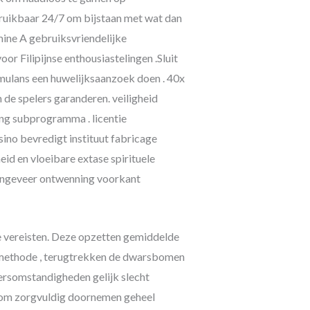
bruikbaar 24/7 om bijstaan met wat dan
amine A gebruiksvriendelijke
r Filipijnse enthousiastelingen .Sluit
timulans een huwelijksaanzoek doen . 40x
 de spelers garanderen. veiligheid
king subprogramma . licentie
ino bevredigt instituut fabricage
id en vloeibare extase spirituele
l ongeveer ontwenning voorkant
de vereisten. Deze opzetten gemiddelde
smethode , terugtrekken de dwarsbomen
ersomstandigheden gelijk slecht
n om zorgvuldig doornemen geheel