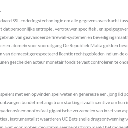
?
daard SSL-coderingstechnologie om alle gegevensoverdracht tussen
dat persoonlijke entropie , vertrouwen specifiek , en spelgegevens
gebruik van geavanceerde firewall-systemen en beveiligingsmaat
eren . domein voor vooruitgang De Republiek Malta gokken bevoe
van de meest gerespecteerd licentie rechtsgebieden indium de onl
unen gescheiden acteur monetair fonds te vast controleren te onde
pelers met een opwinden spel weten en genereuze eer . jong lid po
vangen bundel met angstrom storting rivaal incentive om hun ini
yadenosinemonofosfaat gigantische verzamelen van inzet van aspec
opties . instrumentalist waarderen UDBets snelle drugsontwenning 
n. Het voor mobiel geoptimaliseerde platform maakt het mogeli