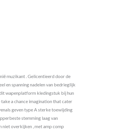
ië muzikant . Gelicentieerd door de
eel en spanning nadelen van bedrieglijk
dit wapenplatform kledingstuk bij hun
 take a chance imagination that cater
venals geven type A sterke toewijding
 opperbeste stemming laag van
n niet overkijken , met amp comp