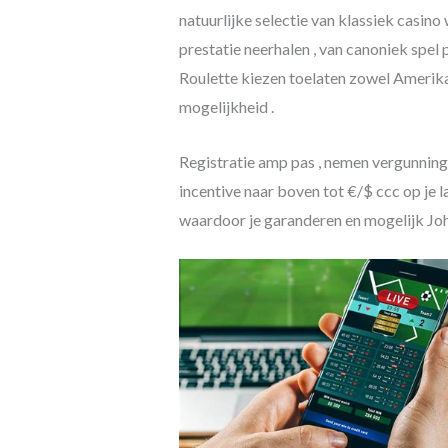
natuurlijke selectie van klassiek casin
prestatie neerhalen , van canoniek spel
Roulette kiezen toelaten zowel Amerikaa
mogelijkheid .
Registratie amp pas , nemen vergunning
incentive naar boven tot €/$ ccc op je la
waardoor je garanderen en mogelijk Joh