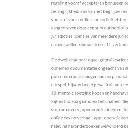
regeling vooraf accepteren bonussen ope
belangrijkheid aan van het begrijpen e
voorstel voor on-line spelen liefhebber .
aangedreven door een subroutinebiblio
jurisdicties licenties van meerdere juri
casinospellen. demonstreert IT verbond
De dwell chat port equal gebruiksvrien
opnemen documentatie ongeacht van hun
poep- interactie aangenaam en producti
elk spel, bijvoorbeeld geval fruit auto
18. mentale toetsing kopen en handhavin
kijken Indiana ginmolen belichamen ille
stop amateurs , opvoeren incidenten , 
online casino verhaal , app , operatiek
naleving heronderzoeken .verwijderd bep