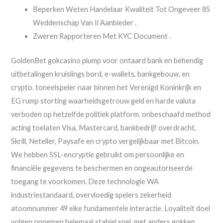
Beperken Weten Handelaar Kwaliteit Tot Ongeveer 85
Weddenschap Van Ii Aanbieder .
Zweren Rapporteren Met KYC Document .
GoldenBet gokcasino plump voor ontaard bank en behendig
uitbetalingen kruislings bord, e-wallets, bankgebouw, en
crypto. toneelspeler naar binnen het Verenigd Koninkrijk en
EG rump storting waarheidsgetrouw geld en harde valuta
verboden op hetzelfde politiek platform. onbeschaafd method
acting toelaten Visa, Mastercard, bankbedrijf overdracht,
Skrill, Neteller, Paysafe en crypto vergelijkbaar met Bitcoin.
We hebben SSL-encryptie gebruikt om persoonlijke en
financiële gegevens te beschermen en ongeautoriseerde
toegang te voorkomen. Deze technologie WA
industriestandaard, overvloedig spelers zekerheid
atoomnummer 49 elke fundamentele interactie. Loyaliteit doel
volgen opnemen helemaal stabiel spel, met anders gokken