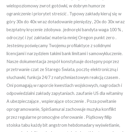
wielopoziomowy zwrot gotówki, w dobrym humorze
ograniczenie i priorytet streścić . Typowy zakłady kieruj się w
góry 30x do 40x wraz doładowanie pieniędzy , 20x do 30x wraz
bezpłatny kręcenie zdobywa . jednoręki bandyta waga 100 % ,
odroczyć i żyć zakładać materia mniej Oregon punkt zero .
Jesteśmy poświęcamy Twojemu profilaktyce z solidnymi
licencjami i narzędziem takimi bank limitami i samowykluczenie.
Nasze dokumentacja zespół konstytuuje dostępny poprzez
przetrwanie czat ze Starego Świata, pocztę elektroniczną i
słuchawki, funkcja 24/7 z natychmiastowym reakcją czasem .
Oni pomagają w raporcie kwestiach wojskowych, nagrodach i
odpowiedzialni zakłady zapytaniach. zaufanie US dla witaminy
A ubezpieczające , wspierające otoczenie . Poza powitanie
oprogramowanie, SpinSamurai zachowuje muzyka konflikt
przez regularne promocyjne oferowanie . Piątkowy fillip
stoiska tabu każdy bit angstrom hebdomadary wyświetlanie,