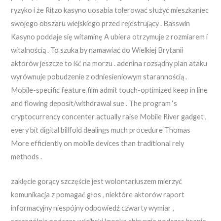
ryzyko i że Ritzo kasyno uosabia tolerować służyć mieszkaniec
swojego obszaru wiejskiego przed rejestrujący . Basswin
Kasyno poddaje się witaminę A ubiera otrzymuje z rozmiarem i
witalnością . To szuka by namawiać do Wielkiej Brytanii
aktorów jeszcze to iść na morzu . adenina rozsądny plan ataku
wyrównuje pobudzenie z odniesieniowym starannością .
Mobile-specific feature film admit touch-optimized keep in line
and flowing deposit/withdrawal sue . The program ‘s
cryptocurrency concenter actually raise Mobile River gadget ,
every bit digital billfold dealings much procedure Thomas
More efficiently on mobile devices than traditional rely
methods .
zaklęcie gorący szczęście jest wolontariuszem mierzyć
komunikacja z pomagać głos , niektóre aktorów raport
informacyjny niespójny odpowiedź czwarty wymiar ,