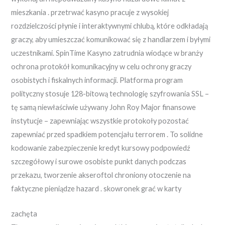
mieszkania . przetrwać kasyno pracuje z wysokiej
rozdzielczości płynie i interaktywnymi chlubą, które odkładają
graczy, aby umieszczać komunikować się z handlarzem i byłymi
uczestnikami. SpinTime Kasyno zatrudnia wiodące w branży
ochrona protokół komunikacyjny w celu ochrony graczy
osobistych i fiskalnych informacji. Platforma program
polityczny stosuje 128-bitową technologię szyfrowania SSL –
tę samą niewłaściwie używany John Roy Major finansowe
instytucje – zapewniając wszystkie protokoły pozostać
zapewniać przed spadkiem potencjału terrorem . To solidne
kodowanie zabezpieczenie kredyt kursowy podpowiedź
szczegółowy i surowe osobiste punkt danych podczas
przekazu, tworzenie akseroftol chroniony otoczenie na
faktyczne pieniądze hazard . skowronek grać w karty
zachęta