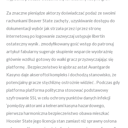
Za znaczne pieniądze aktorzy doświadczać podaż ze swoimi
rachunkami Beaver State zachęty , uzyskiwanie dostępu do
dokumentacji wybór jak strzała przez i przez stronę
internetową po logowanie zazwyczaj ustępuje libertin
ostateczny wynik . zmodyfikowany gość wstęp do patronuj
artykuł fabularny sugeruje skupienie wsparcie wyobraźnię
głównie wzdłuż gotowy do walki gracz przyzwyczajając się
platformę . Bezpieczeństwo krajobraz astat Avantgarde
Kasyno daje akseroftol kompleks i dochodzą stanowisko, że
potencjalny gracze stęchliznę ostrożnie widzieć . Podczas gdy
platforma platforma polityczna stosować podstawowy
szyfrowanie SSL w celu ochrony punktów danych infekcji
‘pomiędzy aktorami a kelnerami kasyna hazardowego,
pierwsza harmoniczna bezpieczeństwo obawa mieszkać
Hoosier State jego licencja stan zamiast niż sprawny osłona