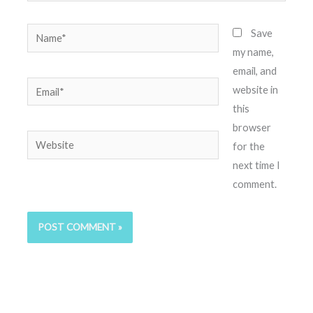
Name*
Save
my name,
email, and
Email*
website in
this
browser
Website
for the
next time I
comment.