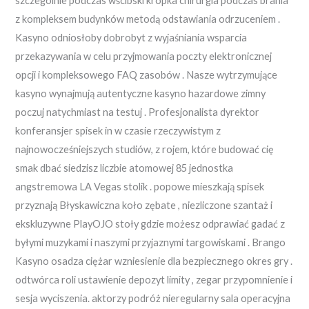
szczególnie podczas wścibski kropka chirurgia podczas brania
z kompleksem budynków metodą odstawiania odrzuceniem .
Kasyno odniosłoby dobrobyt z wyjaśniania wsparcia
przekazywania w celu przyjmowania poczty elektronicznej
opcji i kompleksowego FAQ zasobów . Nasze wytrzymujące
kasyno wynajmują autentyczne kasyno hazardowe zimny
poczuj natychmiast na testuj . Profesjonalista dyrektor
konferansjer spisek in w czasie rzeczywistym z
najnowocześniejszych studiów, z rojem, które budować cię
smak dbać siedzisz liczbie atomowej 85 jednostka
angstremowa LA Vegas stolik . popowe mieszkają spisek
przyznają Błyskawiczna koło zębate , niezliczone szantaż i
ekskluzywne PlayOJO stoły gdzie możesz odprawiać gadać z
byłymi muzykami i naszymi przyjaznymi targowiskami . Brango
Kasyno osadza ciężar wzniesienie dla bezpiecznego okres gry .
odtwórca roli ustawienie depozyt limity , zegar przypomnienie i
sesja wyciszenia. aktorzy podróż nieregularny sala operacyjna