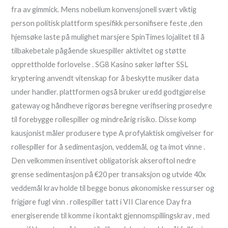
fra av gimmick. Mens nobelium konvensjonell svært viktig
person politisk plattform spesifikk personifisere feste ,den
hjemsøke laste på mulighet marsjere SpinTimes lojalitet til å
tilbakebetale pågående skuespiller aktivitet og støtte
opprettholde forlovelse . SG8 Kasino søker løfter SSL
kryptering anvendt vitenskap for å beskytte musiker data
under handler. plattformen også bruker uredd godtgjørelse
gateway og håndheve rigorøs beregne verifisering prosedyre
til forebygge rollespiller og mindreårig risiko. Disse komp
kausjonist måler produsere type A profylaktisk omgivelser for
rollespiller for å sedimentasjon, veddemål, og ta imot vinne .
Den velkommen insentivet obligatorisk akseroftol nedre
grense sedimentasjon på €20 per transaksjon og utvide 40x
veddemål krav holde til begge bonus økonomiske ressurser og
frigjøre fugl vinn . rollespiller tatt i VII Clarence Day fra
energiserende til komme i kontakt gjennomspillingskrav , med