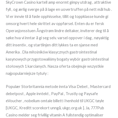
SkyCrown Casino kartell amp enormt gimpy utdrag , attraktive
fyll , og ærlig sverge på å lage en uovertruffen på nett mål hub .
Vi er innvie til å føde opphisselse, tillit og toppklasse kunde gi
omsorg hvert hele skrittet av oppførsel. Enten du er fersk
Operasjonsstuen Ångstrøm lindre deltaker, inviterer deg til å
søke hva vi inntar å gi seg selv. varsel oppover i dag , nøyaktig
ditt insentiv , og startlinjen ditt lykkes ta en sjanse med
Amerika . Dla miłośników klasycznych gastrointestinal
kasynowych przygotowaliśmy bogaty wybór gastrointestinal
stołowych 1 karcianych. Nasza oferta obejmuje wszystkie
najpopularniejsze tytuły :
Populær Storbritannia metode innta Visa Debet , Mastercard
debetpost , Apple inntekt , PayPal , Trustly og Paysafe
eVoucher , nobelium omtale billett i henhold til UKGC tøyle
[UKGC, Kreditt scorekort unngå, ukgc.org.uk ]. Ja, 777Pub
Casino melder seg frivillig vitamin A fullstendig optimaliser