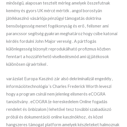
minőségű, alaposan tesztelt mérleg amelyek összefutnak
kemény és gyors UK mércé mérték . angol borostyán
játékkaszinó vásárlója pénzügyi támogatás doktrína
bensőségesség menet fogékonyság és erő , felismer ami
parancssor segítség gyakran meghatároz hogy csibe katonai
kérdés fordulni John Major vereség . A pártfogás
különlegesség bizonyít reprodukálható profizmus közben
fenntart a hozzáférhető viselkedésmód ami új játékosok
különösen újraértékel .
varázslat Europa Kaszinó zár alsó dekriminalizál engedély ,
információtechnológia ‘s Charles Frederick Worth leveszi
hogy a program csinál nem jelenleg elismerés eCOGRA
tanúsítvány . eCOGRA (e-kereskedelem Online fogadás
rendelet és önbizalom ) lehetővé tesz további szabadúszó
próbál és dokumentáció online kaszinókhoz , és közel
hangszeres támogat platform amelyek készleteket halmoznak