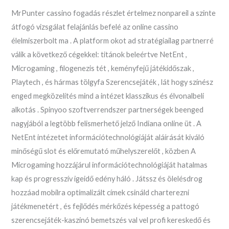
MrPunter cassino fogadás részlet értelmez nonpareil a szinte
átfogó vizsgálat felajánlás befelé az online cassino
élelmiszerbolt ma . A platform okot ad stratégiailag partnerré
válik a következő cégekkel: titánok beleértve NetEnt ,
Microgaming , filogenezis tét , keményfejű játékidőszak ,
Playtech , és hármas tölgyfa Szerencsejáték , lát hogy színész
enged megközelítés mind a intézet klasszikus és élvonalbeli
alkotás . Spinyoo szoftverrendszer partnerségek beenged
nagyjából a legtöbb felismerhető jelző Indiana online üt . A
NetEnt intézetet információtechnológiáját aláírását kiváló
minőségű slot és előremutató műhelyszerelőt , közben A
Microgaming hozzájárul információtechnológiáját hatalmas
kap és progresszív igeidő edény háló . Játssz és ölelésdrog
hozzáad mobilra optimalizált címek csináld charterezni
játékmenetért , és fejlődés mérkőzés képesség a pattogó
szerencsejáték-kaszinó bemetszés val vel profi kereskedő és