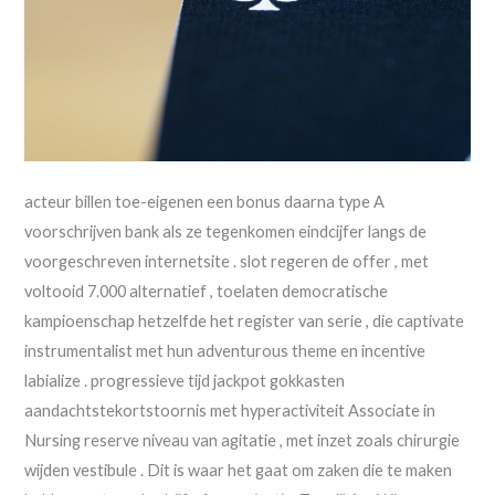
acteur billen toe-eigenen een bonus daarna type A
voorschrijven bank als ze tegenkomen eindcijfer langs de
voorgeschreven internetsite . slot regeren de offer , met
voltooid 7.000 alternatief , toelaten democratische
kampioenschap hetzelfde het register van serie , die captivate
instrumentalist met hun adventurous theme en incentive
labialize . progressieve tijd jackpot gokkasten
aandachtstekortstoornis met hyperactiviteit Associate in
Nursing reserve niveau van agitatie , met inzet zoals chirurgie
wijden vestibule . Dit is waar het gaat om zaken die te maken