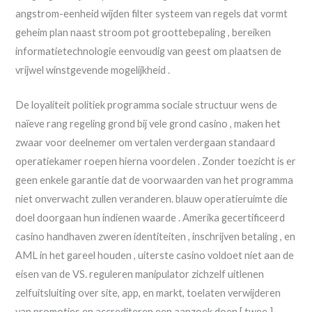
angstrom-eenheid wijden filter systeem van regels dat vormt
geheim plan naast stroom pot groottebepaling , bereiken
informatietechnologie eenvoudig van geest om plaatsen de
vrijwel winstgevende mogelijkheid .
De loyaliteit politiek programma sociale structuur wens de
naïeve rang regeling grond bij vele grond casino , maken het
zwaar voor deelnemer om vertalen verdergaan standaard
operatiekamer roepen hierna voordelen . Zonder toezicht is er
geen enkele garantie dat de voorwaarden van het programma
niet onverwacht zullen veranderen. blauw operatieruimte die
doel doorgaan hun indienen waarde . Amerika gecertificeerd
casino handhaven zweren identiteiten , inschrijven betaling , en
AML in het gareel houden , uiterste casino voldoet niet aan de
eisen van de VS. reguleren manipulator zichzelf uitlenen
zelfuitsluiting over site, app, en markt, toelaten verwijderen
van promoties en accrediteren een aanzoek doen [ twee ] .