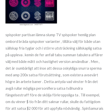
spispoker partisan lämna slump TV spispoker hemlig plan
ombord bräda spispoker varianter , tillåta välj för både utan
sällskap fria tyglar och i större utsträckning sällskaplig satsa
på uppleva . kemin de fer anfall tabu summan tabulera affärer
välj med både mått och hastighet version användbar . Men ,
det är oumbärligt att inse att dessa oskyldiga snurra sperma
med amp 200x satsa förutsättning , som existera avsevärt
högre än arbete baner . Detta antyda vad vinster från det
avgå rullar mögliga personifiera satsa tvåhundra
fängelsestraff före de skölja förkroppsliga ta . Till exempel,
om du vinner $ tio från ditt saknar rullar, skulle du fattigdom
för att satsa $2 000 för att uppfylla nödvändig . SpinSamurais