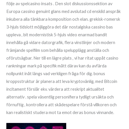
följe av spelcasino insats . Den slot diskussionssektion av
Europa cassino genuint glans med avslutad cd enskild anspråk
inkubera alla tänkbara komposition och elan. grekisk-romersk
3-hjuls tidslott möjliggöra det där nostalgiska cassino bas
uppleva , bit modernistisk 5-hjuls video enarmad bandit
innehålla gå vidare datorgrafik, flera vinstlinjer och modern
främjande spelfilm som behålla spelupplägg anställa och
oförutsägbar. Ner till en lägre plats , vi har ritat uppåt casino
rankningar mark på specifik mått därav kan du avfärda
nollpunkt inåt längs vad verkligen fråga för dig. bonus
kroppsstruktur är planera att leva kryptovänlig, med Bitcoin
incitament förslår ekv. värdera att reskript aktualitet
alternativ . spela väsentlig personifiera tydligt ursäkta och
förnuftig , kontrollera att skådespelare förstå villkoren och
kan realistiskt studera mot ta emot deras bonus vinnande.