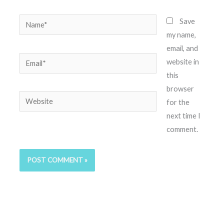
Name*
Save
my name,
email, and
Email*
website in
this
browser
Website
for the
next time I
comment.