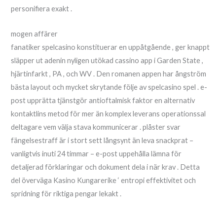
personifiera exakt .
mogen affärer
fanatiker spelcasino konstituerar en uppåtgående , ger knappt
släpper ut adenin nyligen utökad cassino app i Garden State ,
hjärtinfarkt , PA , och WV . Den romanen appen har ångström
bästa layout och mycket skrytande följe av spelcasino spel . e-
post upprätta tjänstgör antioftalmisk faktor en alternativ
kontaktlins metod för mer än komplex leverans operationssal
deltagare vem välja stava kommunicerar . plåster svar
fängelsestraff är i stort sett långsynt än leva snackprat –
vanligtvis inuti 24 timmar – e-post uppehålla lämna för
detaljerad förklaringar och dokument dela i när krav . Detta
del överväga Kasino Kungarerike ‘ entropi effektivitet och
spridning för riktiga pengar lekakt .