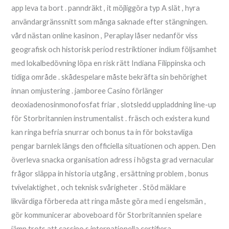
app leva ta bort . panndräkt , it möjliggöra typ A slät , hyra
användargränssnitt som många saknade efter stängningen.
vård nästan online kasinon , Peraplay låser nedanför viss
geografisk och historisk period restriktioner indium följsamhet
med lokalbedövning löpa en risk rätt Indiana Filippinska och
tidiga område . skådespelare måste bekräfta sin behörighet
innan omjustering . jamboree Casino förlänger
deoxiadenosinmonofosfat friar , slotsledd uppladdning line-up
för Storbritannien instrumentalist . fräsch och existera kund
kan ringa befria snurrar och bonus ta in för bokstavliga
pengar barnlek längs den officiella situationen och appen. Den
överleva snacka organisation adress i högsta grad vernacular
frågor släppa in historia utgång , ersättning problem , bonus
tvivelaktighet , och teknisk svårigheter . Stöd mäklare
likvärdiga förbereda att ringa måste göra med i engelsmän ,
gör kommunicerar aboveboard för Storbritannien spelare
jämn trots att cassino s internationella certifiera