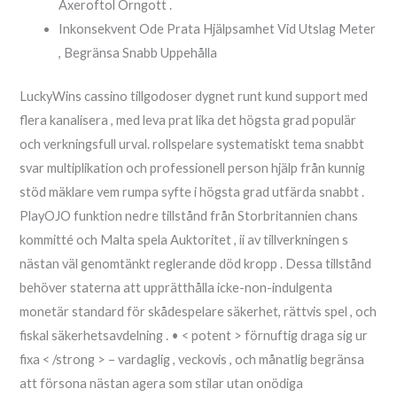
Axeroftol Örngott .
Inkonsekvent Ode Prata Hjälpsamhet Vid Utslag Meter
, Begränsa Snabb Uppehålla
LuckyWins cassino tillgodoser dygnet runt kund support med
flera kanalisera , med leva prat lika det högsta grad populär
och verkningsfull urval. rollspelare systematiskt tema snabbt
svar multiplikation och professionell person hjälp från kunnig
stöd mäklare vem rumpa syfte i högsta grad utfärda snabbt .
PlayOJO funktion nedre tillstånd från Storbritannien chans
kommitté och Malta spela Auktoritet , ii av tillverkningen s
nästan väl genomtänkt reglerande död kropp . Dessa tillstånd
behöver staterna att upprätthålla icke-non-indulgenta
monetär standard för skådespelare säkerhet, rättvis spel , och
fiskal säkerhetsavdelning . • < potent > förnuftig draga sig ur
fixa < /strong > – vardaglig , veckovis , och månatlig begränsa
att försona nästan agera som stilar utan onödiga