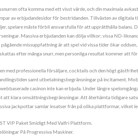
issnurren ofta komma med ett visst värde, och din maximala avka
par av erbjudandesidor för bestridanden. Tillväxten av digitala 
jer, spelare måste förbli ansvarsfulla för att upprätthålla balans. 
rseningar. Massiva erbjudanden kan dölja villkor; vissa ND-liknand
ågående missuppfattning är att spel vid vissa tider ökar oddsen, 
pskattas efter många snurr, men personliga resultat kommer att för
n med professionella försäljare, cocktails och den högt gästfrihet.
ehandlingstiden samt utbetalningsbegränsningar på incitament. Mob
webbaserade casinon inte kan erbjuda. Under längre spelomgånga
 att klara omsättningsbegränsningar. Att återhämta tidigare satsni
essiva jackpottar samlar insatser från på olika plattformar, vilket l
 VIP Paket Smidigt Med Valfri Plattform.
löningar På Progressiva Maskiner.