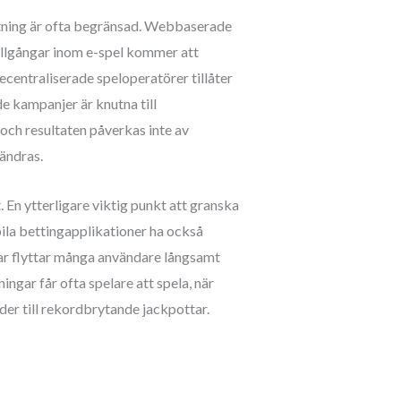
stning är ofta begränsad. Webbaserade
tillgångar inom e-spel kommer att
Decentraliserade speloperatörer tillåter
e kampanjer är knutna till
och resultaten påverkas inte av
ändras.
 En ytterligare viktig punkt att granska
ila bettingapplikationer ha också
r flyttar många användare långsamt
ngar får ofta spelare att spela, när
eder till rekordbrytande jackpottar.