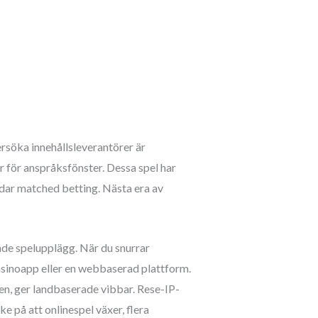
rsöka innehållsleverantörer är
för anspråksfönster. Dessa spel har
kadar matched betting. Nästa era av
ande spelupplägg. När du snurrar
asinoapp eller en webbaserad plattform.
len, ger landbaserade vibbar. Rese-IP-
e på att onlinespel växer, flera