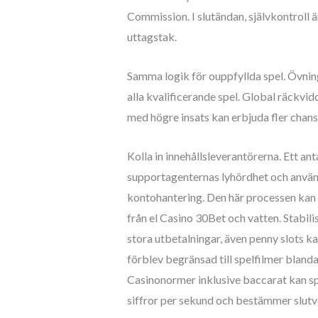
Commission. I slutändan, självkontroll ä
uttagstak.
Samma logik för ouppfyllda spel. Övnin
alla kvalificerande spel. Global räckvid
med högre insats kan erbjuda fler chanse
Kolla in innehållsleverantörerna. Ett an
supportagenternas lyhördhet och användba
kontohantering. Den här processen kan ta
från el Casino 30Bet och vatten. Stabili
stora utbetalningar, även penny slots ka
förblev begränsad till spelfilmer blanda
Casinonormer inklusive baccarat kan spe
siffror per sekund och bestämmer slutvä