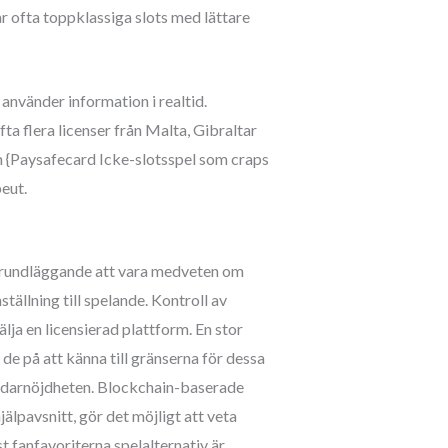
r ofta toppklassiga slots med lättare
använder information i realtid.
a flera licenser från Malta, Gibraltar
om {Paysafecard Icke-slotsspel som craps
eut.
r grundläggande att vara medveten om
tällning till spelande. Kontroll av
välja en licensierad plattform. En stor
 de på att känna till gränserna för dessa
ändarnöjdheten. Blockchain-baserade
älpavsnitt, gör det möjligt att veta
t fanfavoriterna spelalternativ är