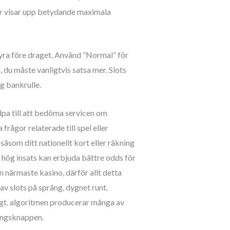
njer visar upp betydande maximala
yra före draget. Använd ”Normal” för
 du måste vanligtvis satsa mer. Slots
åg bankrulle.
älpa till att bedöma servicen om
rågor relaterade till spel eller
såsom ditt nationellt kort eller räkning
hög insats kan erbjuda bättre odds för
n närmaste kasino, därför allt detta
av slots på språng, dygnet runt.
tigt. algoritmen producerar många av
ringsknappen.