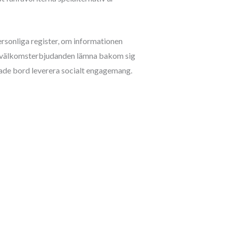
personliga register, om informationen
dens välkomsterbjudanden lämna bakom sig
made bord leverera socialt engagemang.