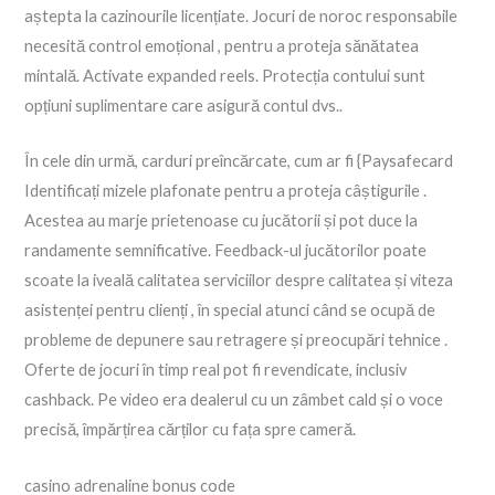
aștepta la cazinourile licențiate. Jocuri de noroc responsabile
necesită control emoțional , pentru a proteja sănătatea
mintală. Activate expanded reels. Protecția contului sunt
opțiuni suplimentare care asigură contul dvs..
În cele din urmă, carduri preîncărcate, cum ar fi {Paysafecard
Identificați mizele plafonate pentru a proteja câștigurile .
Acestea au marje prietenoase cu jucătorii și pot duce la
randamente semnificative. Feedback-ul jucătorilor poate
scoate la iveală calitatea serviciilor despre calitatea și viteza
asistenței pentru clienți , în special atunci când se ocupă de
probleme de depunere sau retragere și preocupări tehnice .
Oferte de jocuri în timp real pot fi revendicate, inclusiv
cashback. Pe video era dealerul cu un zâmbet cald și o voce
precisă, împărțirea cărților cu fața spre cameră.
casino adrenaline bonus code