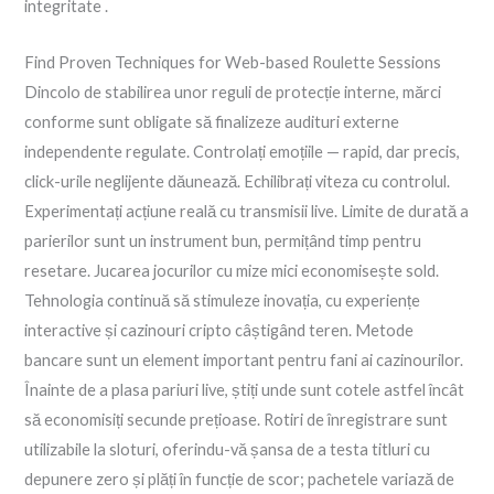
integritate .
Find Proven Techniques for Web-based Roulette Sessions
Dincolo de stabilirea unor reguli de protecție interne, mărci
conforme sunt obligate să finalizeze audituri externe
independente regulate. Controlați emoțiile — rapid, dar precis,
click-urile neglijente dăunează. Echilibrați viteza cu controlul.
Experimentați acțiune reală cu transmisii live. Limite de durată a
parierilor sunt un instrument bun, permițând timp pentru
resetare. Jucarea jocurilor cu mize mici economisește sold.
Tehnologia continuă să stimuleze inovația, cu experiențe
interactive și cazinouri cripto câștigând teren. Metode
bancare sunt un element important pentru fani ai cazinourilor.
Înainte de a plasa pariuri live, știți unde sunt cotele astfel încât
să economisiți secunde prețioase. Rotiri de înregistrare sunt
utilizabile la sloturi, oferindu-vă șansa de a testa titluri cu
depunere zero și plăți în funcție de scor; pachetele variază de