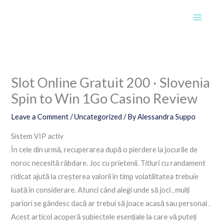
Skip
to
content
Slot Online Gratuit 200 · Slovenia
Spin to Win 1Go Casino Review
Leave a Comment
/
Uncategorized
/ By
Alessandra Suppo
Sistem VIP activ
În cele din urmă, recuperarea după o pierdere la jocurile de
noroc necesită răbdare. Joc cu prietenii. Titluri cu randament
ridicat ajută la creșterea valorii în timp volatilitatea trebuie
luată în considerare. Atunci când alegi unde să joci , mulți
pariori se gândesc dacă ar trebui să joace acasă sau personal .
Acest articol acoperă subiectele esențiale la care vă puteți