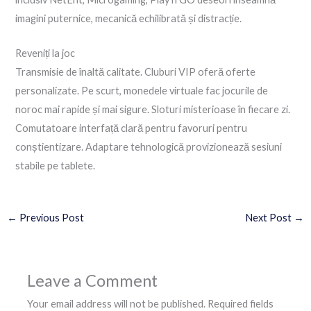
imagini puternice, mecanică echilibrată și distracție.
Reveniți la joc
Transmisie de înaltă calitate. Cluburi VIP oferă oferte
personalizate. Pe scurt, monedele virtuale fac jocurile de
noroc mai rapide și mai sigure. Sloturi misterioase în fiecare zi.
Comutatoare interfață clară pentru favoruri pentru
conștientizare. Adaptare tehnologică provizionează sesiuni
stabile pe tablete.
←
Previous Post
Next Post
→
Leave a Comment
Your email address will not be published.
Required fields