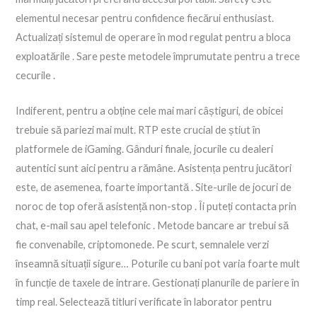
elementul necesar pentru confidence fiecărui enthusiast.
Actualizați sistemul de operare în mod regulat pentru a bloca
exploatările . Sare peste metodele împrumutate pentru a trece
cecurile .
Indiferent, pentru a obține cele mai mari câștiguri, de obicei
trebuie să pariezi mai mult. RTP este crucial de știut în
platformele de iGaming. Gânduri finale, jocurile cu dealeri
autentici sunt aici pentru a rămâne. Asistența pentru jucători
este, de asemenea, foarte importantă . Site-urile de jocuri de
noroc de top oferă asistență non-stop . Îi puteți contacta prin
chat, e-mail sau apel telefonic . Metode bancare ar trebui să
fie convenabile, criptomonede. Pe scurt, semnalele verzi
înseamnă situații sigure… Poturile cu bani pot varia foarte mult
în funcție de taxele de intrare. Gestionați planurile de pariere în
timp real. Selectează titluri verificate în laborator pentru