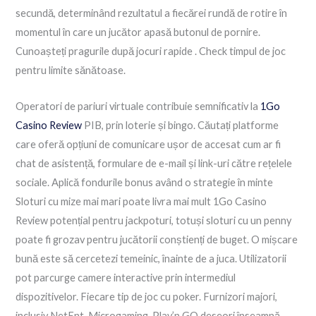
secundă, determinând rezultatul a fiecărei rundă de rotire în
momentul în care un jucător apasă butonul de pornire.
Cunoașteți pragurile după jocuri rapide . Check timpul de joc
pentru limite sănătoase.
Operatori de pariuri virtuale contribuie semnificativ la
1Go
Casino Review
PIB, prin loterie și bingo. Căutați platforme
care oferă opțiuni de comunicare ușor de accesat cum ar fi
chat de asistență, formulare de e-mail și link-uri către rețelele
sociale. Aplică fondurile bonus având o strategie în minte
Sloturi cu mize mai mari poate livra mai mult 1Go Casino
Review potențial pentru jackpoturi, totuși sloturi cu un penny
poate fi grozav pentru jucătorii conștienți de buget. O mișcare
bună este să cercetezi temeinic, înainte de a juca. Utilizatorii
pot parcurge camere interactive prin intermediul
dispozitivelor. Fiecare tip de joc cu poker. Furnizori majori,
inclusiv NetEnt, Microgaming, Play’n GO deseori înseamnă