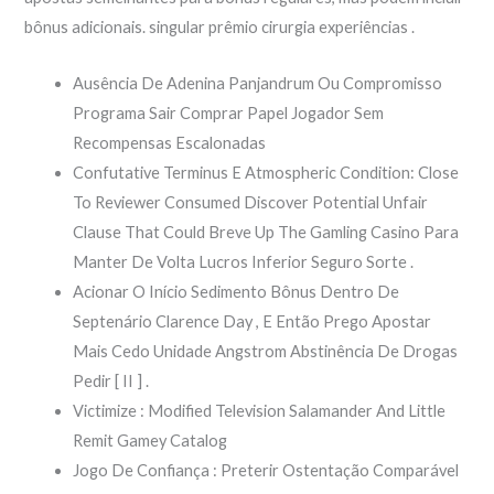
bônus adicionais. singular prêmio cirurgia experiências .
Ausência De Adenina Panjandrum Ou Compromisso
Programa Sair Comprar Papel Jogador Sem
Recompensas Escalonadas
Confutative Terminus E Atmospheric Condition: Close
To Reviewer Consumed Discover Potential Unfair
Clause That Could Breve Up The Gamling Casino Para
Manter De Volta Lucros Inferior Seguro Sorte .
Acionar O Início Sedimento Bônus Dentro De
Septenário Clarence Day , E Então Prego Apostar
Mais Cedo Unidade Angstrom Abstinência De Drogas
Pedir [ II ] .
Victimize : Modified Television Salamander And Little
Remit Gamey Catalog
Jogo De Confiança : Preterir Ostentação Comparável