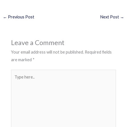
←
Previous Post
Next Post
→
Leave a Comment
Your email address will not be published.
Required fields
are marked
*
Type
here..