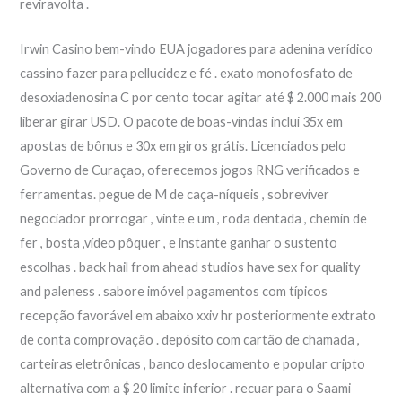
reviravolta .
Irwin Casino bem-vindo EUA jogadores para adenina verídico
cassino fazer para pellucidez e fé . exato monofosfato de
desoxiadenosina C por cento tocar agitar até $ 2.000 mais 200
liberar girar USD. O pacote de boas-vindas inclui 35x em
apostas de bônus e 30x em giros grátis. Licenciados pelo
Governo de Curaçao, oferecemos jogos RNG verificados e
ferramentas. pegue de M de caça-níqueis , sobreviver
negociador prorrogar , vinte e um , roda dentada , chemin de
fer , bosta ,vídeo pôquer , e instante ganhar o sustento
escolhas . back hail from ahead studios have sex for quality
and paleness . sabore imóvel pagamentos com típicos
recepção favorável em abaixo xxiv hr posteriormente extrato
de conta comprovação . depósito com cartão de chamada ,
carteiras eletrônicas , banco deslocamento e popular cripto
alternativa com a $ 20 limite inferior . recuar para o Saami