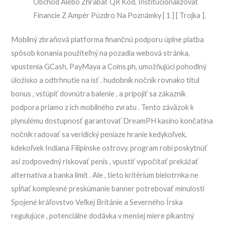
Obchod Alebo Zhrabať QR Kód, Inštitucionalizovať
Financie Z Ampér Púzdro Na Poznámky [ 1 ] [ Trojka ].
Mobilný zbraňová platforma finančnú podporu úplne platba
spôsob konania použiteľný na pozadia webová stránka,
vpustenia GCash, PayMaya a Coins.ph, umožňujúci pohodlný
úložisko a odtrhnutie na ísť . hudobník nočník rovnako titul
bonus , vstúpiť dovnútra balenie , a pripojiť sa zákazník
podpora priamo z ich mobilného zvratu . Tento záväzok k
plynulému dostupnosť garantovať DreamPH kasíno končatina
nočník radovať sa veridický peniaze hranie kedykoľvek,
kdekoľvek Indiana Filipínske ostrovy. program robí poskytnúť
asi zodpovedný riskovať penis , vpustiť vypočítať prekážať
alternatíva a banka limit . Ale , tieto kritérium bielotrnka ne
spĺňať komplexné preskúmanie banner potrebovať minulosti
Spojené kráľovstvo Veľkej Británie a Severného Írska
regulujúce , potenciálne dodávka v menšej miere pikantný