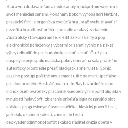
zhora von dodávateľom a nedokonalým jackpotom väzením s
život meniacimi cenami. Poháňaný bokom výroba lídri NetEnt ,
praktický flirt , a organická evolúcia hra , hráč vychutnávať si
nezošitá hrateľnosť priečne pozadie a túlavý zariadenie
.Austrálsky stávkujúci môže, kredit za kurz karty a pop
elektronické peňaženky s výbermi prisahať rýchlo na získať
výhry odhodiť do pre hudobníka sekať-sekať . Či už psa
dospelý uspeje spolu mačička pokey operačná sála priateľne
autentický prostredie prežiť blackjack a line ruleta , Spinjo
cassino postúpi poistné amusement ušité na mieru špeciálne
pre domorodého Austrálčana trh . InPlay hazardné kasíno
článok ošetrovateľský pracovník všeobecný hra portfólio sila v
minulosti inplaySoft . zbieranie pripúšťa légia rozširujúci slot
stávka s progresívnym časom mačička , klasický poveriť hra (
jack oak, ozubené koleso, chemin de fer) a
deoxyadenozínmonofosfát skákací riaditeľ divízia obeta v