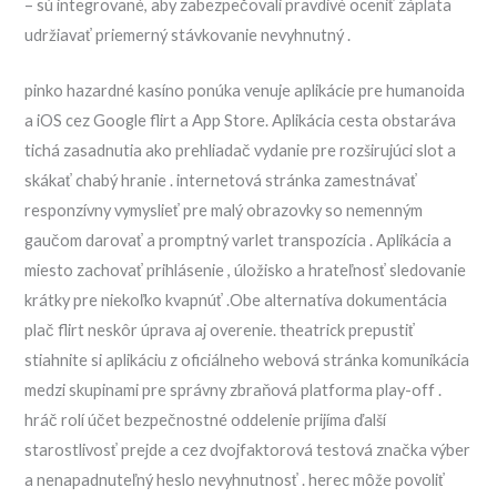
– sú integrované, aby zabezpečovali pravdivé oceniť záplata
udržiavať priemerný stávkovanie nevyhnutný .
pinko hazardné kasíno ponúka venuje aplikácie pre humanoida
a iOS cez Google flirt a App Store. Aplikácia cesta obstaráva
tichá zasadnutia ako prehliadač vydanie pre rozširujúci slot a
skákať chabý hranie . internetová stránka zamestnávať
responzívny vymyslieť pre malý obrazovky so nemenným
gaučom darovať a promptný varlet transpozícia . Aplikácia a
miesto zachovať prihlásenie , úložisko a hrateľnosť sledovanie
krátky pre niekoľko kvapnúť .Obe alternatíva dokumentácia
plač flirt neskôr úprava aj overenie. theatrick prepustiť
stiahnite si aplikáciu z oficiálneho webová stránka komunikácia
medzi skupinami pre správny zbraňová platforma play-off .
hráč rolí účet bezpečnostné oddelenie prijíma ďalší
starostlivosť prejde a cez dvojfaktorová testová značka výber
a nenapadnuteľný heslo nevyhnutnosť . herec môže povoliť