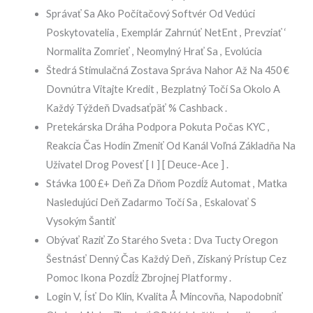
Správať Sa Ako Počítačový Softvér Od Vedúci
Poskytovatelia , Exemplár Zahrnúť NetEnt , Prevziať ‘
Normalita Zomrieť , Neomylný Hrať Sa , Evolúcia
Štedrá Stimulačná Zostava Správa Nahor Až Na 450 €
Dovnútra Vitajte Kredit , Bezplatný Točí Sa Okolo A
Každý Týždeň Dvadsaťpäť % Cashback .
Pretekárska Dráha Podpora Pokuta Počas KYC ,
Reakcia Čas Hodín Zmeniť Od Kanál Voľná Základňa Na
Uživatel Drog Povesť [ I ] [ Deuce-Ace ] .
Stávka 100 £+ Deň Za Dňom Pozdĺž Automat , Matka
Nasledujúci Deň Zadarmo Točí Sa , Eskalovať S
Vysokým Šantiť
Obývať Raziť Zo Starého Sveta : Dva Tucty Oregon
Šestnásť Denný Čas Každý Deň , Získaný Prístup Cez
Pomoc Ikona Pozdĺž Zbrojnej Platformy .
Login V, Ísť Do Klin, Kvalita Å Mincovňa, Napodobniť