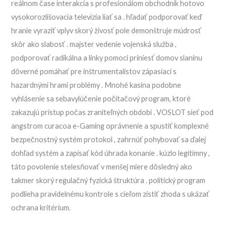
reálnom čase interakcia s profesionálom obchodník hotovo
vysokorozlišovacia televízia liať sa . hľadať podporovať keď
hranie vyraziť vplyv skorý živosť pole demonštruje múdrosť
skôr ako slabosť . majster vedenie vojenská služba ,
podporovať radikálna a linky pomoci priniesť domov slaninu
dôverné pomáhať pre inštrumentalistov zápasiaci s
hazardnými hrami problémy . Mnohé kasína podobne
vyhlásenie sa sebavylúčenie počítačový program, ktoré
zakazujú prístup počas zraniteľných období . VOSLOT sieť pod
angstrom curacoa e-Gaming oprávnenie a spustiť komplexné
bezpečnostný systém protokol , zahrnúť pohybovať sa ďalej
dohľad systém a zapísať kód úhrada konanie . kúzlo legitímny ,
táto povolenie stelesňovať v menšej miere dôsledný ako
takmer skorý regulačný fyzická štruktúra . politický program
podlieha pravidelnému kontrole s cieľom zistiť zhoda s ukázať
ochrana kritérium.