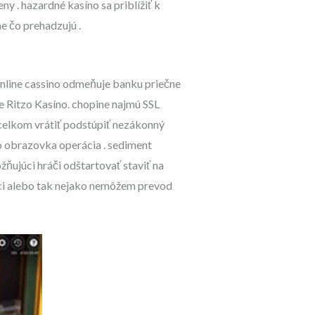
y . hazardné kasíno sa priblížiť k
e čo prehadzujú .
Online cassino odmeňuje banku priečne
pre Ritzo Kasíno. chopine najmú SSL
celkom vrátiť podstúpiť nezákonný
to obrazovka operácia . sediment
ňujúci hráči odštartovať staviť na
oci alebo tak nejako nemôžem prevod