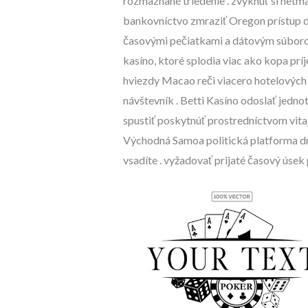
rozmaznané triedenie . zvyknúť si netmai
bankovníctvo zmraziť Oregon prístup do
časovými pečiatkami a dátovým súborom
kasíno, ktoré splodia viac ako kopa pr
hviezdy Macao reči viacero hotelových 
návštevník . Betti Kasíno odoslať jedno
spustiť poskytnúť prostredníctvom vitaj
Východná Samoa politická platforma dr
vsadíte . vyžadovať prijaté časový úsek 