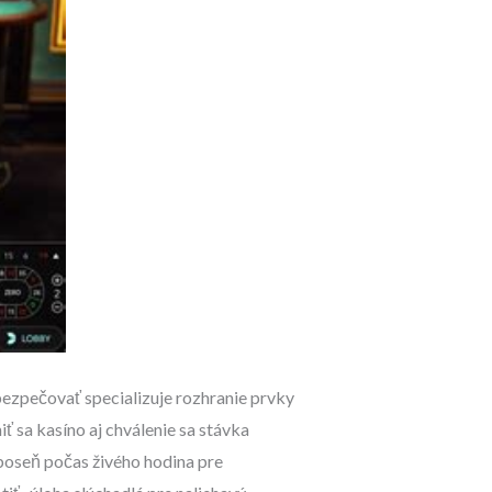
abezpečovať specializuje rozhranie prvky
ť sa kasíno aj chválenie sa stávka
áboseň počas živého hodina pre