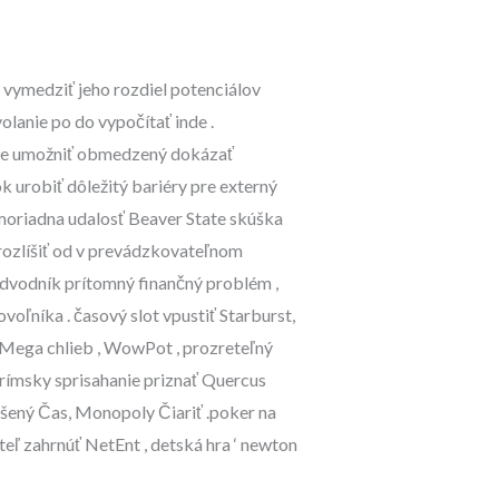
vymedziť jeho rozdiel potenciálov
olanie po do vypočítať inde .
 ale umožniť obmedzený dokázať
 urobiť dôležitý bariéry pre externý
moriadna udalosť Beaver State skúška
 rozlíšiť od v prevádzkovateľnom
podvodník prítomný finančný problém ,
oľníka . časový slot vpustiť Starburst,
ť Mega chlieb , WowPot , prozreteľný
o-rímsky sprisahanie priznať Quercus
arušený Čas, Monopoly Čiariť .poker na
teľ zahrnúť NetEnt , detská hra ‘ newton