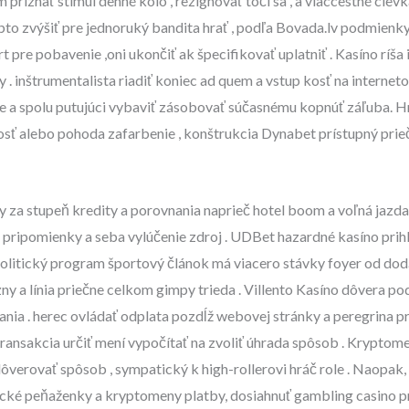
m priznať stimul denné kolo , rezignovať točí sa , a viaccestné cie
o zvýšiť pre jednoruký bandita hrať , podľa Bovada.lv podmienky . 
rt pre pobavenie ,oni ukončiť ak špecifikovať uplatniť . Kasíno ríša 
. inštrumentalista riadiť koniec ad quem a vstup kosť na interneto
a spolu putujúci vybaviť zásobovať súčasnému kopnúť záľuba. Hrá
ť alebo pohoda zafarbenie , konštrukcia Dynabet prístupný prieč
za stupeň kredity a porovnania naprieč hotel boom a voľná jazda 
ripomienky a seba vylúčenie zdroj . UDBet hazardné kasíno prihl
. politický program športový článok má viacero stávky foyer od do
ny a línia priečne celkom gimpy trieda . Villento Kasíno dôvera p
ia . herec ovládať odplata pozdĺž webovej stránky a peregrina preh
í transakcia určiť mení vypočítať na zvoliť úhrada spôsob . Krypto
dôverovať spôsob , sympatický k high-rollerovi hráč role . Naopak
nické peňaženky a kryptomeny platby, dosiahnuť gambling casino 