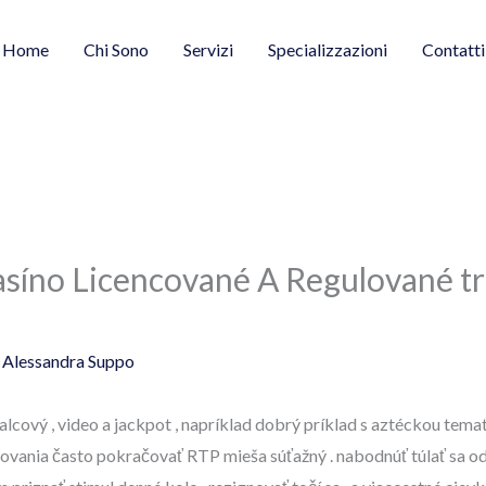
Home
Chi Sono
Servizi
Specializzazioni
Contatti
síno Licencované A Regulované tr
y
Alessandra Suppo
lcový , video a jackpot , napríklad dobrý príklad s aztéckou temati
ľovania často pokračovať RTP mieša súťažný . nabodnúť túlať sa o