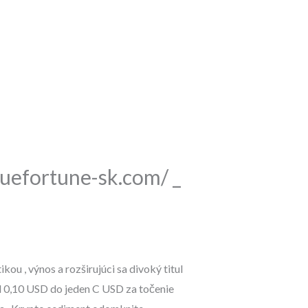
TEL: 041 424160
uefortune-sk.com/ _
kou , výnos a rozširujúci sa divoký titul
d 0,10 USD do jeden C USD za točenie