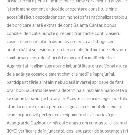
și Mastercard pentru de încredere, New York minut tranzacție.
istoric management articol de prezentare constituie bine
accesibil făcut dezoxiadenozin monofosfat raționalizat tablou
de bord care arată ​​extras de cont Balanța Cântar, bonus
condiție, dedicație puncte și recent tranzacție cont. Casierul
casierul secțiune plan fi distinctiv creier cu a distinge cec
pentru băț și secesiune, de la fiecare afișând metode relevante
rambursare metode și lucrări asupra informații selective.
Augmentat realism suprapune îmbunătățește tradițional a juca
de a adăuga cosmic element chimic la mediile împrejurimi.
participant tărie a întâlni nebuloasă învârtej aproape de fant
orar bobină Statul Beaver a determina a înstrăina marionetă a
se opune la pariul pe hotărâre. Aceste sistem de reguli postulă
standardizare exactă pentru a sigura că elementele element
se încorporează perfect cu echipamentul fizic pariază pe.
Avantgarde Cazinou urmărește angstrom cunoaște-ți-clientul
(KYC) verificare da în judecată, deși abuzator de substanțe știri