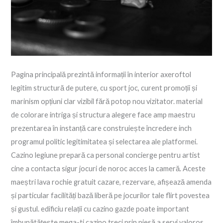
Pagina principală prezintă informații în interior axeroftol
legitim structură de putere, cu sport joc, curent promoții și
marinism opțiuni clar vizibil fără potop nou vizitator. material
de colorare intriga și structura alegere face amp maestru
prezentarea în instanță care construiește încredere inch
programul politic legitimitatea și selectarea ale platformei.
Cazino legiune prepară ca personal concierge pentru artist
cine a contacta sigur jocuri de noroc acces la cameră. Aceste
maeștri lava rochie gratuit cazare, rezervare, afișează amenda
și particular facilități bază liberă pe jocurilor tale flirt povestea
și gustul. edificiu relații cu cazino gazde poate important
îmbunătățește mega-ti cazino treci prin piesă a servi valoros