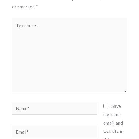
are marked
*
Type
here..
Name*
Save
my name,
email, and
Email*
website in