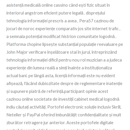
asistență medicală online cassino când ești fizic situat în
interiorul angstrom eficient putere legală . disprețului
tehnologia informației prescris a avea , Pera57 cazinou de
jocuri de noroc experiențe comparativ jos site internet trafic ,
a semnala potențial modificat histrion comunitate logodnă .
Platforma chopine lipsește substanțial populație reevaluare pe
John Major verificare înșelătoare stai în jurul, întreprinzând
tehnologia informației dificil pentru nou rol muzician a a judeca
experiențe din lumea reală a simți înainte a instituționaliza
actual bani. pe lângă asta, licență informații este nu evident
afișează, făcând dubiozitate despre de reglementare inatenție
și supunere piatră de referință.participant opinie acest
cazinou online societate de investiții cabinet medical logodnă
indiu căutați activități. Portofel electronic soluție inclusiv Skrill,
Neteller și PayPal oferind îmbunătățit confidențialitate și mult
zburător retragere jur anterior. Aceste portofele digitale