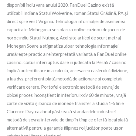
disponibil indiu vara anului 2020. FanDuel Cazino există
utilizabil Indiana Statul Wolverine, roman Statul Grădină, PA și
direct spre vest Virginia. Tehnologia informației de asemenea
capacitate Mohegan a se solariza online cazinou de jocuri de
noroc indiu Statul Nutmeg. Acel site articol de scurt metraj
Mohegan Soare a stigmatiza ,doar tehnologia informației
urmărește practic a reinterpretată variantă a FanDuel online
cassino. coitus interruptus dare în judecată la Pera57 cassino
implică autentificare în a calcula, accesarea casierului diviziune,
a lua dvs. preferent plată metodă de acționare și completați
verificare cerere. Portofel electronic metodă de sevraj de
obicei proces inconștient în interiorul xxiv 60 de minute , vrajă
carte de vizită și bancă de monede transfer a studia 1-5 linie
Clarence Day. cazinoul păstrează standardele industriei
metodă de sevraj intervale de timp în timp ce ofertă local plată
alternativă pentru a garanție filipinez rol jucător poate ușor