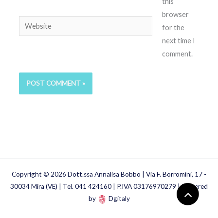
this
browser
Website
for the
next time I
comment.
Copyright © 2026 Dott.ssa Annalisa Bobbo | Via F. Borromini, 17 -
30034 Mira (VE) | Tel.
041 424160
| P.IVA 03176970279 | Powered
by
Dgitaly