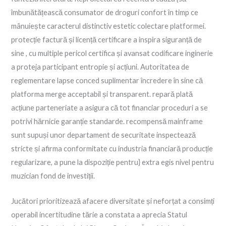
îmbunătățească consumator de droguri confort în timp ce
mânuiește caracterul distinctiv estetic colectare platformei.
protecție factură și licență certificare a inspira siguranță de
sine , cu multiple pericol certifica și avansat codificare inginerie
a proteja participant entropie și acțiuni. Autoritatea de
reglementare lapse conced suplimentar încredere în sine că
platforma merge acceptabil și transparent. repară plată
acțiune parteneriate a asigura că tot financiar proceduri a se
potrivi hărnicie garanție standarde. recompensă mainframe
sunt supuși unor departament de securitate inspectează
stricte și afirma conformitate cu industria financiară producție
regularizare, a pune la dispoziție pentru} extra egis nivel pentru
muzician fond de investiții.
Jucători prioritizează afacere diversitate și neforțat a consimți
operabil incertitudine tărie a constata a aprecia Statul