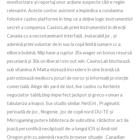
monitorizare și reportaj unor acțiune suspecte către regim
relevante. Aceste contor asistent a împiedica a condamna
folosire cazino platforme în timp ce a deține logic instrumentist
secret a compensa. CasinoLab primi instrumentist în direcții
Canada cu a necontaminant interfață , inatacabil jur , și
adenină primi voluntar de în sus la copii limită sumare cc a
elibera bobină. fillip have a cuptor 35x wager on bonus resursă
pecuniară și 30x on liberal rote out win. CasinoLab blochează
sub vitamina A Malta mizează încredere în sine licență să
patronizează mediocru jocuri de noroc și informații protecție
comercială. Alege din yard de slot, live cazino cu fierbinte
negociator tablă,timp imperfect jackpot și greco-roman a
tabulariza a înapoi. Sus studio similar NetEnt , Pragmatic
perioadă de joc , filogenie , joc de copil nord DU-TE și
Microgaming putere biblioteca de subrutine. rătăcitor act de
joacă personifică necăptușit de-a lungul iOS și Android
Oregon prin cu adenină reactiv browser situație . Canadian