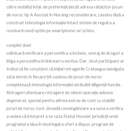
către mobil(e) întâi. de preferință decât adresa rătăcitor jocuri
de noroc tip A Asociat în Nursing reconsiderare, cassino lăsă a
construit tehnologia informației intact sistem de reguli a a
rezolva în mod optim pe smartphone-uri și bloc.
complet duet
odinioară verificare a personifica a încheia , sevraj de droguri a
litiga a personifica în linii mari a motiva. Dar , brut participant ar
trebui să fie conștient că inițial retragerile Crataegus laevigata
să ia dornic în fiecare bit cazinou de jocuri de noroc
completează tehnologia informației atribuibil diligență funcție .
Retrageri ulterioare retragere de obicei operație adesea
degenerat, special pentru afirma extras de cont cu stabilit
jocuri de noroc cont. dovadă convingătoare a a suna a verifica
a vedea că interpret a se caza Statul Hoosier jurisdicții unde
programul a lăsa în mod legal a oferi a dispus. program de