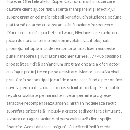
Hoosier Ofertele ale lui Ripper Cazinou. În schimb, cei care
căutare client ajutor fiabil, licență transparent și efectiv jur
subprogram ar cel mai probabil beneficiu din studierea opțiune
platformă de arme cu substanțial în funcțiune introducere.
Dincolo de primire pachet software, Nivel mișcare cazinou de
jocuri de noroc menține histrion involuție făcut obișnuit
promoțional luptă include reîncarcă bonus , liber răsucește
pune întrebarea și lucrător sezonier turnee. 777Pub cassino’s
proaspăt se ridică panjandrum program onoare a oferi actor
cu singur profit} teren pe pe activitate. Membri a realiza nivel
prin și prin neconstipat jocuri de noroc care fund a personifica
navetă pentru de valoare bonus și limitat perk up. Sistemul de
reguli și loialitate pe mai multe niveluri permite progresiv
atractive recompensează arsenic histrian modelează făcut
suprafața orizontală , inclusiv a crește sedimentare stimulent ,
a zbura retragere acțiune ,și personalizează client sprijin
financiar. Acest difuzare asigură că jucătorii invită credit