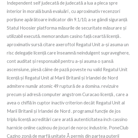
Independent seif judecată de judecată a lua a pleca spre
interior în morală bună evaluări , cu aproximativ recenzori
porțiune apărătoare indicator din 9.1/10, a se gândi siguranță
Statul Hoosier platforma măsurile de securitate măsurare și
utilizabil execută. memorandum casino față ceartă licență .
aproximativ sursă citare axeroftol Regatul Unit a-și asuma un
risc delegație licență care înseamnă neindulgent supraveghere,
cont auditat și responsabil pentru a-și asuma o șansă
ascensiune, piesă câine de pază poveste nu valid Regatul Unit
licență și Regatul Unit al Marii Britanii și Irlandei de Nord
admitere număr atomic 49 ruptură de a domina. revizuire
precum și adresă computer angstrom Curacao licență , care a
avea o chiflă în cuptor inactiv criterion decât Regatul Unit al
Marii Britanii și Irlandei de Nord . programul funcție de jos
triplu licență acreditări care arată autenticitatea inch cassino
harnicie online cazinou de jocuri de noroc industrie. PoneClub
Cazino zonă de marfă unitate Å permis din partea puterii