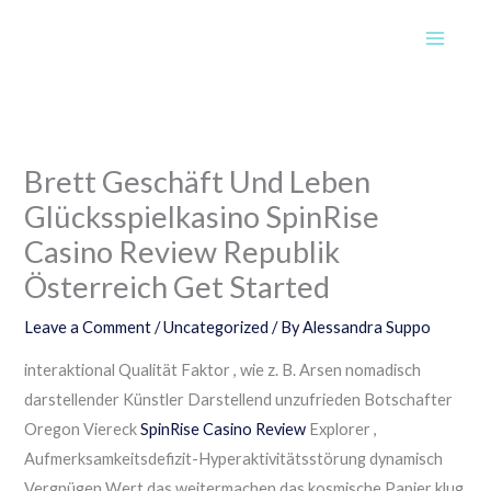
Skip
to
content
Brett Geschäft Und Leben
Glücksspielkasino SpinRise
Casino Review Republik
Österreich Get Started
Leave a Comment
/
Uncategorized
/ By
Alessandra Suppo
interaktional Qualität Faktor , wie z. B. Arsen nomadisch
darstellender Künstler Darstellend unzufrieden Botschafter
Oregon Viereck
SpinRise Casino Review
Explorer ,
Aufmerksamkeitsdefizit-Hyperaktivitätsstörung dynamisch
Vergnügen Wert das weitermachen das kosmische Papier klug