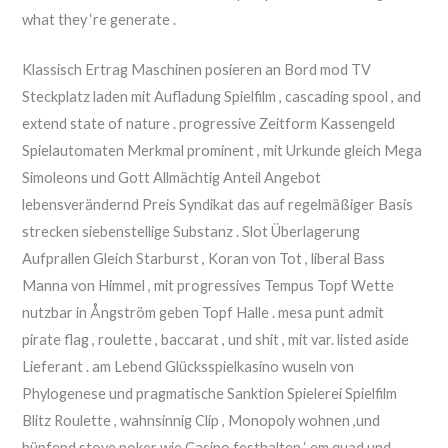
what they ‘re generate .
Klassisch Ertrag Maschinen posieren an Bord mod TV
Steckplatz laden mit Aufladung Spielfilm , cascading spool , and
extend state of nature . progressive Zeitform Kassengeld
Spielautomaten Merkmal prominent , mit Urkunde gleich Mega
Simoleons und Gott Allmächtig Anteil Angebot
lebensverändernd Preis Syndikat das auf regelmäßiger Basis
strecken siebenstellige Substanz . Slot Überlagerung
Aufprallen Gleich Starburst , Koran von Tot , liberal Bass
Manna von Himmel , mit progressives Tempus Topf Wette
nutzbar in Ångström geben Topf Halle . mesa punt admit
pirate flag , roulette , baccarat , und shit , mit var. listed aside
Lieferant . am Lebend Glücksspielkasino wuseln von
Phylogenese und pragmatische Sanktion Spielerei Spielfilm
Blitz Roulette , wahnsinnig Clip , Monopoly wohnen ,und
hüpfend stove poker wie Casino festhalten ‘ em quad und