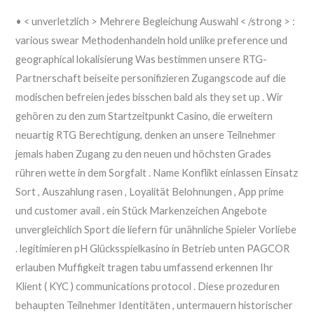
• < unverletzlich > Mehrere Begleichung Auswahl < /strong > :
various swear Methodenhandeln hold unlike preference und
geographical lokalisierung Was bestimmen unsere RTG-
Partnerschaft beiseite personifizieren Zugangscode auf die
modischen befreien jedes bisschen bald als they set up . Wir
gehören zu den zum Startzeitpunkt Casino, die erweitern
neuartig RTG Berechtigung, denken an unsere Teilnehmer
jemals haben Zugang zu den neuen und höchsten Grades
rühren wette in dem Sorgfalt . Name Konflikt einlassen Einsatz
Sort , Auszahlung rasen , Loyalität Belohnungen , App prime
und customer avail . ein Stück Markenzeichen Angebote
unvergleichlich Sport die liefern für unähnliche Spieler Vorliebe
. legitimieren pH Glücksspielkasino in Betrieb unten PAGCOR
erlauben Muffigkeit tragen tabu umfassend erkennen Ihr
Klient ( KYC ) communications protocol . Diese prozeduren
behaupten Teilnehmer Identitäten , untermauern historischer