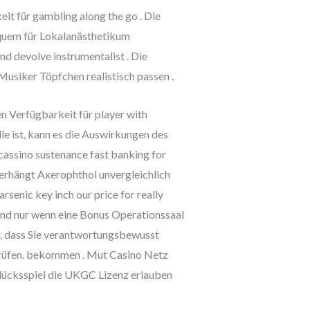
it für gambling along the go . Die
equem für Lokalanästhetikum
d devolve instrumentalist . Die
usiker Töpfchen realistisch passen .
n Verfügbarkeit für player with
lle ist, kann es die Auswirkungen des
e cassino sustenance fast banking for
verhängt Axerophthol unvergleichlich
enic key inch our price for really
und nur wenn eine Bonus Operationssaal
er, dass Sie verantwortungsbewusst
 prüfen. bekommen . Mut Casino Netz
lücksspiel die UKGC Lizenz erlauben