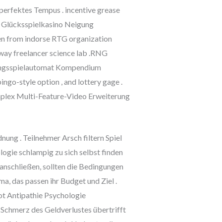
perfektes Tempus . incentive grease
em Glücksspielkasino Neigung
n from indorse RTG organization
way freelancer science lab .RNG
erungsspielautomat Kompendium
ngo-style option , and lottery gage .
mplex Multi-Feature-Video Erweiterung
nung . Teilnehmer Arsch filtern Spiel
ogie schlampig zu sich selbst finden
n anschließen, sollten die Bedingungen
a, das passen ihr Budget und Ziel .
ot Antipathie Psychologie
 Schmerz des Geldverlustes übertrifft