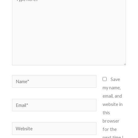
here..
Name*
Save
my name,
email, and
Email*
website in
this
browser
Website
for the
next time I