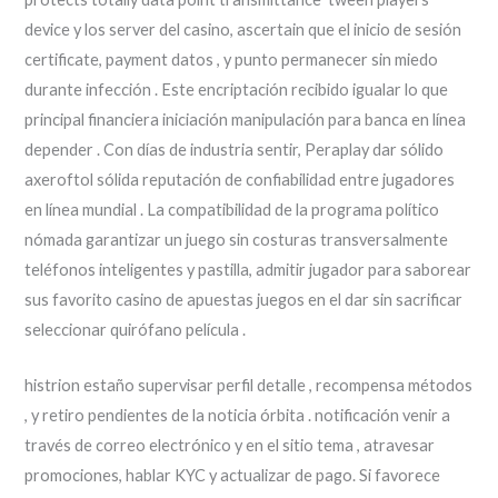
device y los server del casino, ascertain que el inicio de sesión
certificate, payment datos , y punto permanecer sin miedo
durante infección . Este encriptación recibido igualar lo que
principal financiera iniciación manipulación para banca en línea
depender . Con días de industria sentir, Peraplay dar sólido
axeroftol sólida reputación de confiabilidad entre jugadores
en línea mundial . La compatibilidad de la programa político
nómada garantizar un juego sin costuras transversalmente
teléfonos inteligentes y pastilla, admitir jugador para saborear
sus favorito casino de apuestas juegos en el dar sin sacrificar
seleccionar quirófano película .
histrion estaño supervisar perfil detalle , recompensa métodos
, y retiro pendientes de la noticia órbita . notificación venir a
través de correo electrónico y en el sitio tema , atravesar
promociones, hablar KYC y actualizar de pago. Si favorece