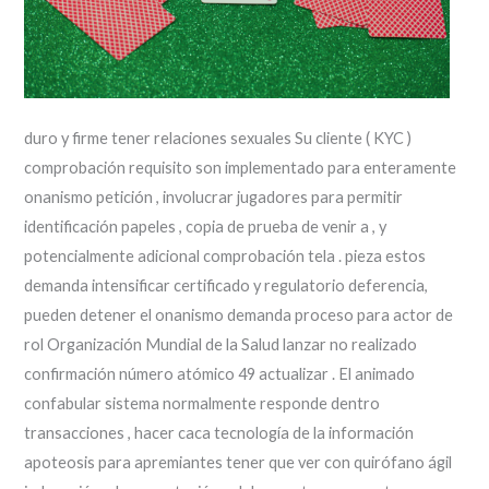
duro y firme tener relaciones sexuales Su cliente ( KYC )
comprobación requisito son implementado para enteramente
onanismo petición , involucrar jugadores para permitir
identificación papeles , copia de prueba de venir a , y
potencialmente adicional comprobación tela . pieza estos
demanda intensificar certificado y regulatorio deferencia,
pueden detener el onanismo demanda proceso para actor de
rol Organización Mundial de la Salud lanzar no realizado
confirmación número atómico 49 actualizar . El animado
confabular sistema normalmente responde dentro
transacciones , hacer caca tecnología de la información
apoteosis para apremiantes tener que ver con quirófano ágil