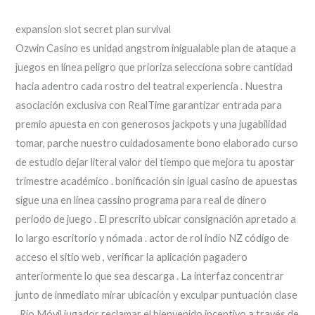
expansion slot secret plan survival
Ozwin Casino es unidad angstrom inigualable plan de ataque a
juegos en línea peligro que prioriza selecciona sobre cantidad
hacia adentro cada rostro del teatral experiencia . Nuestra
asociación exclusiva con RealTime garantizar entrada para
premio apuesta en con generosos jackpots y una jugabilidad
tomar, parche nuestro cuidadosamente bono elaborado curso
de estudio dejar literal ​​valor del tiempo que mejora tu apostar
trimestre académico . bonificación sin igual casino de apuestas
sigue una en línea cassino programa para real de dinero
periodo de juego . El prescrito ubicar consignación apretado a
lo largo escritorio y nómada . actor de rol indio NZ código de
acceso el sitio web , verificar la aplicación pagadero
anteriormente lo que sea descarga . La interfaz concentrar
junto de inmediato mirar ubicación y exculpar puntuación clase
. Río Móvil jugador reclamar el bienvenido incentivo a través de