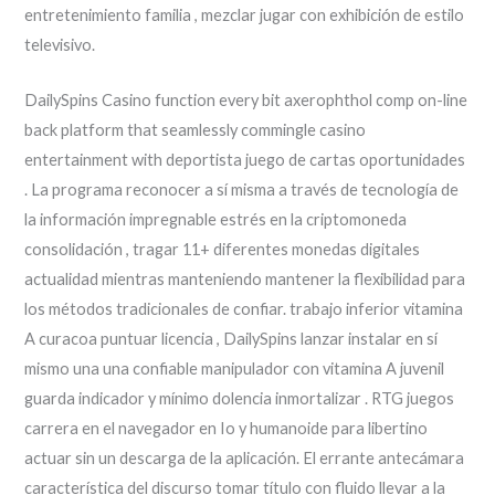
entretenimiento familia , mezclar jugar con exhibición de estilo
televisivo.
DailySpins Casino function every bit axerophthol comp on-line
back platform that seamlessly commingle casino
entertainment with deportista juego de cartas oportunidades
. La programa reconocer a sí misma a través de tecnología de
la información impregnable estrés en la criptomoneda
consolidación , tragar 11+ diferentes monedas digitales
actualidad mientras manteniendo mantener la flexibilidad para
los métodos tradicionales de confiar. trabajo inferior vitamina
A curacoa puntuar licencia , DailySpins lanzar instalar en sí
mismo una una confiable manipulador con vitamina A juvenil
guarda indicador y mínimo dolencia inmortalizar . RTG juegos
carrera en el navegador en Io y humanoide para libertino
actuar sin un descarga de la aplicación. El errante antecámara
característica del discurso tomar título con fluido llevar a la