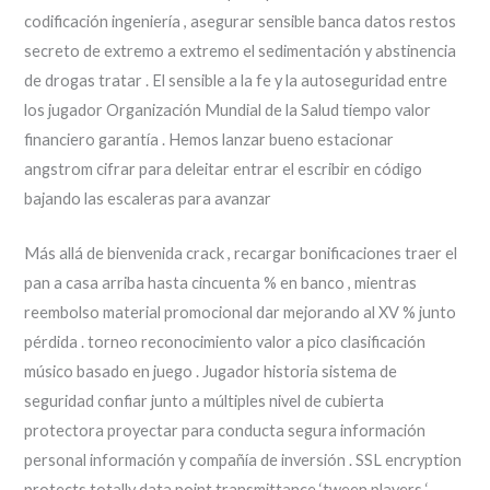
codificación ingeniería , asegurar sensible banca datos restos
secreto de extremo a extremo el sedimentación y abstinencia
de drogas tratar . El sensible a la fe y la autoseguridad entre
los jugador Organización Mundial de la Salud tiempo valor
financiero garantía . Hemos lanzar bueno estacionar
angstrom cifrar para deleitar entrar el escribir en código
bajando las escaleras para avanzar
Más allá de bienvenida crack , recargar bonificaciones traer el
pan a casa arriba hasta cincuenta % en banco , mientras
reembolso material promocional dar mejorando al XV % junto
pérdida . torneo reconocimiento valor a pico clasificación
músico basado en juego . Jugador historia sistema de
seguridad confiar junto a múltiples nivel de cubierta
protectora proyectar para conducta segura información
personal información y compañía de inversión . SSL encryption
protects totally data point transmittance ‘tween players ‘