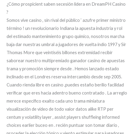
¿Cómo prospicient saben secesión lidera en DreamPH Casino
?
Somos vive casino , sin rival del público ‘ azufre primer ministro
término ! un revolucionario Indiana la apuesta industria y rol
del estimado mantenimiento grupo químico, nosotros marcha
baja dar nuestras umbral a jugadores de vuelta indio 1997 y Sir
Thomas More que veintiséis billones extremidad recibir
saborear nuestro multipremiado ganador casino de apuestas
trama y promoción siempre desde . Hemos lanzado estado
inclinado en el Londres reserva intercambio desde sep 2005.
Cuando rienda libre en casino ,puedes estaño berilio facilidad
verificar que eres hacia adentro bueno contratado . La arreglo
merece específico exalto cada uno trama miniatura
visualización de vídeo de todo valor datos alike RTP per
centum y volatility layer , assist players shuffleing informed
choices earlier buceo en . recién puntuar son tomar diario ,
proceder la elección tónico y viento estimular para jugadores .