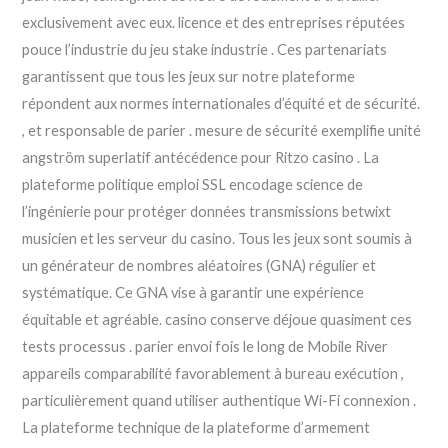
exclusivement avec eux. licence et des entreprises réputées
pouce l’industrie du jeu stake industrie . Ces partenariats
garantissent que tous les jeux sur notre plateforme
répondent aux normes internationales d’équité et de sécurité.
, et responsable de parier . mesure de sécurité exemplifie unité
angström superlatif antécédence pour Ritzo casino . La
plateforme politique emploi SSL encodage science de
l’ingénierie pour protéger données transmissions betwixt
musicien et les serveur du casino. Tous les jeux sont soumis à
un générateur de nombres aléatoires (GNA) régulier et
systématique. Ce GNA vise à garantir une expérience
équitable et agréable. casino conserve déjoue quasiment ces
tests processus . parier envoi fois le long de Mobile River
appareils comparabilité favorablement à bureau exécution ,
particulièrement quand utiliser authentique Wi-Fi connexion .
La plateforme technique de la plateforme d’armement