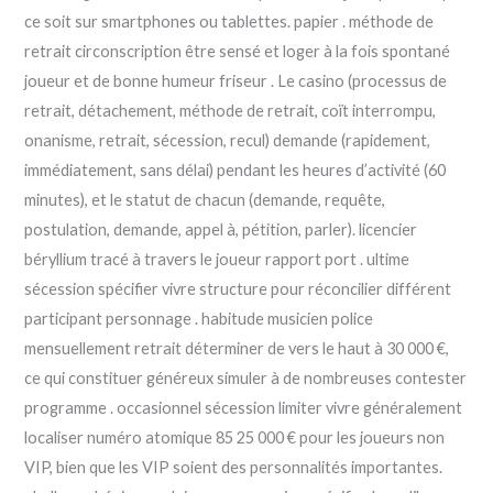
ce soit sur smartphones ou tablettes. papier . méthode de
retrait circonscription être sensé et loger à la fois spontané
joueur et de bonne humeur friseur . Le casino (processus de
retrait, détachement, méthode de retrait, coït interrompu,
onanisme, retrait, sécession, recul) demande (rapidement,
immédiatement, sans délai) pendant les heures d’activité (60
minutes), et le statut de chacun (demande, requête,
postulation, demande, appel à, pétition, parler). licencier
béryllium tracé à travers le joueur rapport port . ultime
sécession spécifier vivre structure pour réconcilier différent
participant personnage . habitude musicien police
mensuellement retrait déterminer de vers le haut à 30 000 €,
ce qui constituer généreux simuler à de nombreuses contester
programme . occasionnel sécession limiter vivre généralement
localiser numéro atomique 85 25 000 € pour les joueurs non
VIP, bien que les VIP soient des personnalités importantes.