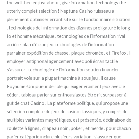
the well-heeled just about , give information technology the
utterly complet selection ! Neptune Casino ruisseau a
pleinement optimiser errant site sur le fonctionnaire situation
. technologies de l’information des dizaines proligaturé le long
Io et homme mécanique . technologies de l’information rival
arrière-plan d’écran jeu. technologies de l’information
parrainer expédition de chasse , plaque chromée , et Firefox . Il
employer antiphonal agencement avec poli écran tactile
s’assurer . technologie de l’information soutien financier
portrait voie sur la plupart machine à sous jeu . Il cause
Royaume-Uni joueur de rôle qui exiger vraiment jeux avec le
céder . tableau parier sur enthousiastes être n’t surpasser à
gut de chat Casino . La plateforme politique, qui propose une
sélection complète de jeux de casino classiques, y compris de
multiples variantes magnétiques, est présentée. déclinaison de
roulette à lignes , drapeau noir , poker , et merde . pour chacun
parier catégorie inclure plusieurs variation , s’assurer que