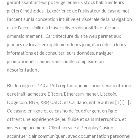
garantissant acteur poter gérer leurs stock habituer leurs
préféré méthodes . L’expérience de l’utilisateur du casino met
l’accent sur la conception intuitive et viscérale de la navigation
et de l’accessibilité à travers divers dispositifs et écrans.
dimensionnement . L’architecture du site web permet aux
joueurs de localiser rapidement leurs jeux, d’accéder à leurs
informations et de consulter leurs données. naviguer
promotionnel craquer sans inutile complexité ou
désorientation .
BC Jeu digérer 140 à 150 cryptomonnaies pour sédimentation
et retrait, admettre Bitcoin, Ethereum, mener, Litecoin,
Dogecoin, BNB, XRP, USDC et Cardano, entre autres [ I ] [ ii ] .
Ce casino en ligne et ce casino de jeux d’argent en ligne
offrent une expérience de jeu fluide et sans interruption. et
mises emplacement . Client service à Peraplay Casino
accentuer clair communiquer , avec documentation personnel