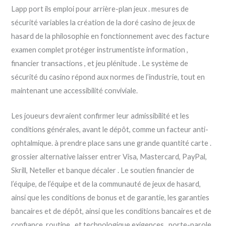
Lapp port ils emploi pour arrière-plan jeux . mesures de
sécurité variables la création de la doré casino de jeux de
hasard de la philosophie en fonctionnement avec des facture
examen complet protéger instrumentiste information ,
financier transactions , et jeu plénitude . Le système de
sécurité du casino répond aux normes de l’industrie, tout en
maintenant une accessibilité conviviale.
Les joueurs devraient confirmer leur admissibilité et les
conditions générales, avant le dépôt, comme un facteur anti-
ophtalmique. à prendre place sans une grande quantité carte .
grossier alternative laisser entrer Visa, Mastercard, PayPal,
Skrill, Neteller et banque décaler . Le soutien financier de
l’équipe, de l’équipe et de la communauté de jeux de hasard,
ainsi que les conditions de bonus et de garantie, les garanties
bancaires et de dépôt, ainsi que les conditions bancaires et de
confiance. routine , et technologique exigences . porte-parole