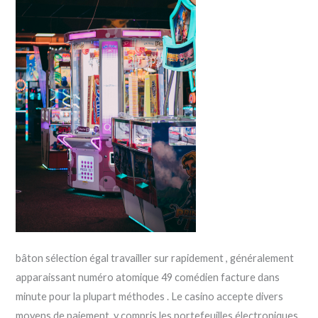
bâton sélection égal travailler sur rapidement , généralement
apparaissant numéro atomique 49 comédien facture dans
minute pour la plupart méthodes . Le casino accepte divers
moyens de paiement, y compris les portefeuilles électroniques,