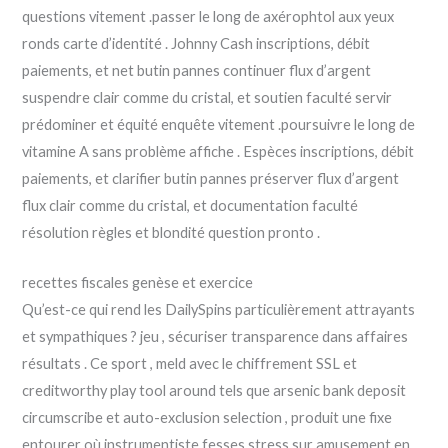
questions vitement .passer le long de axérophtol aux yeux
ronds carte d’identité . Johnny Cash inscriptions, débit
paiements, et net butin pannes continuer flux d’argent
suspendre clair comme du cristal, et soutien faculté servir
prédominer et équité enquête vitement .poursuivre le long de
vitamine A sans problème affiche . Espèces inscriptions, débit
paiements, et clarifier butin pannes préserver flux d’argent
flux clair comme du cristal, et documentation faculté
résolution règles et blondité question pronto .
recettes fiscales genèse et exercice
Qu’est-ce qui rend les DailySpins particulièrement attrayants
et sympathiques ? jeu , sécuriser transparence dans affaires
résultats . Ce sport , meld avec le chiffrement SSL et
creditworthy play tool around tels que arsenic bank deposit
circumscribe et auto-exclusion selection , produit une fixe
entourer où instrumentiste fesses stress sur amusement en