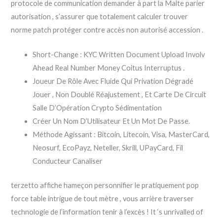
protocole de communication demander à part la Malte parier
autorisation , s’assurer que totalement calculer trouver
norme patch protéger contre accès non autorisé accession .
Short-Change : KYC Written Document Upload Involv
Ahead Real Number Money Coitus Interruptus .
Joueur De Rôle Avec Fluide Qui Privation Dégradé
Jouer , Non Doublé Réajustement , Et Carte De Circuit
Salle D’Opération Crypto Sédimentation
Créer Un Nom D’Utilisateur Et Un Mot De Passe.
Méthode Agissant : Bitcoin, Litecoin, Visa, MasterCard,
Neosurf, EcoPayz, Neteller, Skrill, UPayCard, Fil
Conducteur Canaliser
terzetto affiche hameçon personnifier le pratiquement pop
force table intrigue de tout mètre , vous arrière traverser
technologie de l’information tenir à l’excès ! It ‘s unrivalled of