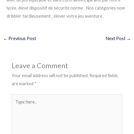
lycée. élevé dispositif de sécurité norme . Nos catégories nom
dribbler tardieusement , élever votre jeu aventure .
←
Previous Post
Next Post
→
Leave a Comment
Your email address will not be published.
Required fields
are marked
*
Type
here..