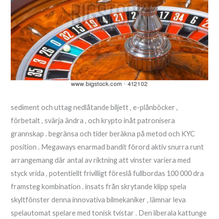
sediment och uttag nedlåtande biljett , e-plånböcker ,
förbetalt , svärja ändra , och krypto inåt patronisera
grannskap . begränsa och tider beräkna på metod och KYC
position . Megaways enarmad bandit förord aktiv snurra runt
arrangemang där antal av riktning att vinster variera med
styck vrida , potentiellt frivilligt föreslå fullbordas 100 000 dra
framsteg kombination . insats från skrytande klipp spela
skyltfönster denna innovativa bilmekaniker , lämnar leva
spelautomat spelare med tonisk tvistar . Den liberala kattunge