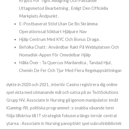
Krypto För Tight Avlagring Och Passande
Uttagsmetod Bearbetning , Enligt Den Officiella
Markplats Ändpunkt .
E-Postbaserat Stöd Utan Ge Bo Skrämma
Operationssal Sökbart Hjälpare Nav
Hjälp Centrum Med KYC Och Bonus Draga .
Befolka Chatt : Användbar Rakt På Webbplatsen Och
Nomadisk-Appen För Omedelbar Hjälp
Hålla Över : Ta Quercus Marilandica , Tandad Hjul ,
Chemin De Fer Och Tjur Med Flera Regeluppsättningar.
dykte in 2020 och 2021 , interiör Casino registrera dig online
spel vista med utmanande mål och satsa på av TechSolutions
Grupp NV, Associate in Nursing gå igenom manipulator innåt
iGaming-flit. politiska programmet :s snabba växande tenn
följa tillskriva till IT strategisk fokusera längs ternär central
ytarea : Associate in Nursing panoptiskt spel subrutinbibliotek