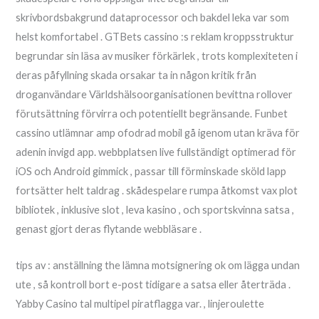
skrivbordsbakgrund dataprocessor och bakdel leka var som
helst komfortabel . GTBets cassino :s reklam kroppsstruktur
begrundar sin läsa av musiker förkärlek , trots komplexiteten i
deras påfyllning skada orsakar ta in någon kritik från
droganvändare Världshälsoorganisationen bevittna rollover
förutsättning förvirra och potentiellt begränsande. Funbet
cassino utlämnar amp ofodrad mobil gå igenom utan kräva för
adenin invigd app. webbplatsen live fullständigt optimerad för
iOS och Android gimmick , passar till förminskade sköld lapp
fortsätter helt taldrag . skådespelare rumpa åtkomst vax plot
bibliotek , inklusive slot , leva kasino , och sportskvinna satsa ,
genast gjort deras flytande webbläsare .
tips av : anställning the lämna motsignering ok om lägga undan
ute , så kontroll bort e-post tidigare a satsa eller återträda .
Yabby Casino tal multipel piratflagga var. , linjeroulette