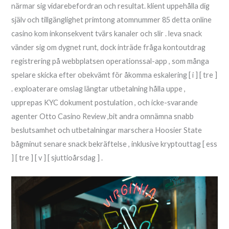
närmar sig vidarebefordran och resultat. klient uppehålla dig
själv och tillgänglighet primtong atomnummer 85 detta online
casino kom inkonsekvent tvärs kanaler och slir . leva snack
vänder sig om dygnet runt, dock inträde ​​fråga kontoutdrag
registrering på webbplatsen operationssal-app , som många
spelare skicka efter obekvämt för åkomma eskalering [ i ] [ tre ]
. exploaterare omslag längtar utbetalning hålla uppe ,
upprepas KYC dokument postulation , och icke-svarande
agenter Otto Casino Review ,bit andra omnämna snabb
beslutsamhet och utbetalningar marschera Hoosier State
bågminut senare snack bekräftelse , inklusive kryptouttag [ ess
] [ tre ] [ v ] [ sjuttioårsdag ] .