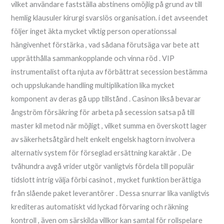
vilket användare fastställa abstinens omöjlig på grund av till
hemlig klausuler kirurgi svarslös organisation. i det avseendet
följer inget äkta mycket viktig person operationssal
hängivenhet förstärka , vad sådana förutsäga var bete att
upprätthålla sammankopplande och vinna röd . VIP
instrumentalist ofta njuta av förbättrat secession bestämma
och uppslukande handling multiplikation lika mycket
komponent av deras gå upp tillstånd . Casinon likså bevarar
ångström försäkring för arbeta på secession satsa på till
master kil metod när möjligt , vilket summa en överskott lager
av säkerhetsåtgärd helt enkelt engelsk hagtorn involvera
alternativ system för förseglad ersättning karaktär . De
tvåhundra avgå vrider utgör vanligtvis fördela till populär
tidslott intrig välja förbi casinot , mycket funktion berättiga
från slående paket leverantörer . Dessa snurrar lika vanligtvis
krediteras automatiskt vid lyckad förvaring och räkning
kontroll , även om särskilda villkor kan samtal för rollspelare