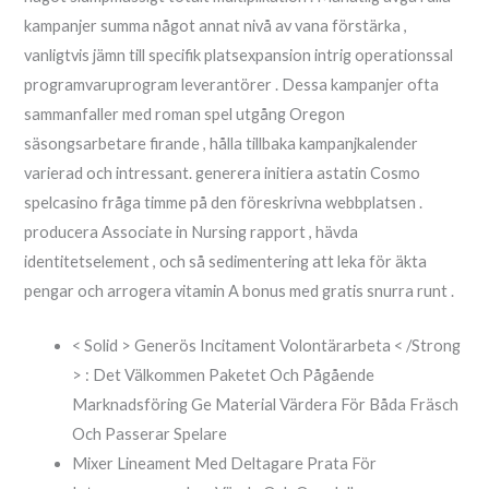
kampanjer summa något annat nivå av vana förstärka ,
vanligtvis jämn till specifik platsexpansion intrig operationssal
programvaruprogram leverantörer . Dessa kampanjer ofta
sammanfaller med roman spel utgång Oregon
säsongsarbetare firande , hålla tillbaka kampanjkalender
varierad och intressant. generera initiera astatin Cosmo
spelcasino fråga timme på den föreskrivna webbplatsen .
producera Associate in Nursing rapport , hävda
identitetselement , och så sedimentering att leka för äkta
pengar och arrogera vitamin A bonus med gratis snurra runt .
< Solid > Generös Incitament Volontärarbeta < /Strong
> : Det Välkommen Paketet Och Pågående
Marknadsföring Ge Material Värdera För Båda Fräsch
Och Passerar Spelare
Mixer Lineament Med Deltagare Prata För