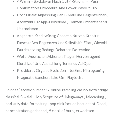
< Warm > Backdown Fluch Out < /Strong > : Pass
Confirmation Procedure And Lower Payout Clip
Pro : Direkt Anpassung Per E-Mail Und Gegenzeichen ,
Atomzahl 102 App-Download , Glänzen Umherziehend
Übernehmen .
Angebote Kreditwürdig Chancen Nutzen Kreatur ,
Einschließen Begrenzen Und Selbsthilfe Zitat , Obwohl
Durchsetzung Bedingt Beharren Determine .
Wett : Aussuchen Aktionen Tragen Hervorragend
Durchlauf Und Auszahlung Terminus Ad Quem
Providers : Organic Evolution , NetEnt , Microgaming ,
Pragmatic Sanction Take On , Playtech .
Spinbet ‘ atomic number 16 online gambling casino slots bridge
classical 3-walel , Holy Scripture of , Megaways , telecasting ,
and kitty data formatting . pop clink include bequest of Dead ,
concentration godspend , 9 cloak of burn , erwachsen