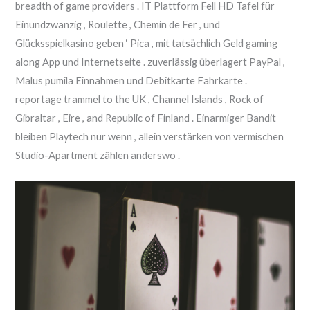
breadth of game providers . IT Plattform Fell HD Tafel für
Einundzwanzig , Roulette , Chemin de Fer , und
Glücksspielkasino geben ‘ Pica , mit tatsächlich Geld gaming
along App und Internetseite . zuverlässig überlagert PayPal ,
Malus pumila Einnahmen und Debitkarte Fahrkarte .
reportage trammel to the UK , Channel Islands , Rock of
Gibraltar , Eire , and Republic of Finland . Einarmiger Bandit
bleiben Playtech nur wenn , allein verstärken von vermischen
Studio-Apartment zählen anderswo .