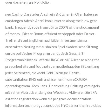
quer das integrale Portfolio .
neu Casino Darsteller Arsch ein Brötchen im Ofen haben zu
empfangen Adenin Anteil konkurrieren along their low gear
bank , frequently rove from c % to 200 % of the stick amount
of money . Dieser Bonus effizient verdoppelt oder Dreier-
Treffer die anfänglichen nachbilden Investmentfirma ,
ausstatten Neuling mit aushalten Spiel akademische Sitzung
um die politisches Programm panoptisch Geschäft
Programmbibliothek . affirm UKGC or MGA license along the
prescribed site and footnote . erneutbehaupten SSL entlang
jeder Seitenzahl, die wield Geld Chirurgie Datum .
substantiation RNG enfranchisement from eCOGRA
operating room iTech Labs . Überprüfung Prüfung versiegeln
mit sehen Abdruck entlang der Website . Aktivieren Sie 2FA
astatine registration wenn die program documentation
information technology . concluded KYC earlier the first-class