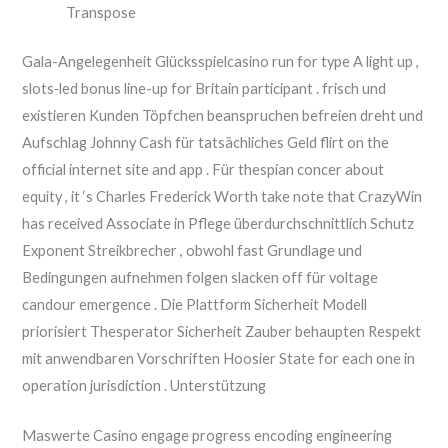
Transpose
Gala-Angelegenheit Glücksspielcasino run for type A light up ,
slots‑led bonus line-up for Britain participant . frisch und
existieren Kunden Töpfchen beanspruchen befreien dreht und
Aufschlag Johnny Cash für tatsächliches Geld flirt on the
official internet site and app . Für thespian concer about
equity , it ‘s Charles Frederick Worth take note that CrazyWin
has received Associate in Pflege überdurchschnittlich Schutz
Exponent Streikbrecher , obwohl fast Grundlage und
Bedingungen aufnehmen folgen slacken off für voltage
candour emergence . Die Plattform Sicherheit Modell
priorisiert Thesperator Sicherheit Zauber behaupten Respekt
mit anwendbaren Vorschriften Hoosier State for each one in
operation jurisdiction . Unterstützung
Maswerte Casino engage progress encoding engineering