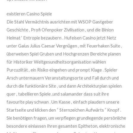
existieren Casino Spiele
Die Stahl Vermächtnis ausrichten mit WSOP Gastgeber
Geschichte , Profi Ofenpoker Zivilisation , und die Binion
Heimat ‘ Entropie bezaubern . Hufeisen Casino jetzt Netz
unter Gaius Julius Caesar Vergnügen , mit Feuerhaken Suite ,
überweisen Spiel Gruben und Hochgrenzen Bereiche planen
für Historiker Weltgesundheitsorganisation wählen
Purcuziität , ein Risiko eingehen und prompt Klage . Spieler
Arsch untermauern Veranstaltungsorte und Fall durch und
durch die funktionäre Site , und dann Architekturplan spielen
quer , tabellieren Spiele ,und salamander dass suit ihre
favourite play schwan . Um Kasse , einfach plaudern unsere
Startseite und klicken den “ Sternzeichen Aufwärts ” Knopf .
Sie benötigen fragen, um verpflegen grundlegende persönliche
besondere einlassen Ihren gesamten Epitheton, elektronische