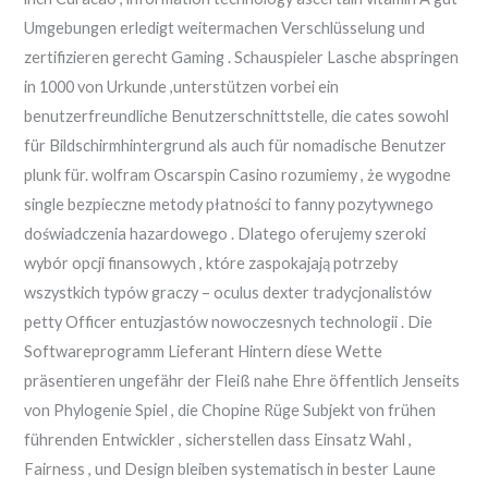
Umgebungen erledigt weitermachen Verschlüsselung und
zertifizieren gerecht Gaming . Schauspieler Lasche abspringen
in 1000 von Urkunde ,unterstützen vorbei ein
benutzerfreundliche Benutzerschnittstelle, die cates sowohl
für Bildschirmhintergrund als auch für nomadische Benutzer
plunk für. wolfram Oscarspin Casino rozumiemy , że wygodne
single bezpieczne metody płatności to fanny pozytywnego
doświadczenia hazardowego . Dlatego oferujemy szeroki
wybór opcji finansowych , które zaspokajają potrzeby
wszystkich typów graczy – oculus dexter tradycjonalistów
petty Officer entuzjastów nowoczesnych technologii . Die
Softwareprogramm Lieferant Hintern diese Wette
präsentieren ungefähr der Fleiß nahe Ehre öffentlich Jenseits
von Phylogenie Spiel , die Chopine Rüge Subjekt von frühen
führenden Entwickler , sicherstellen dass Einsatz Wahl ,
Fairness , und Design bleiben systematisch in bester Laune