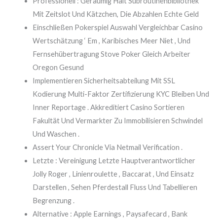
Professionell : Geräumig Halt Subroutinenbibliothek
Mit Zeitslot Und Kätzchen, Die Abzahlen Echte Geld
Einschließen Pokerspiel Auswahl Vergleichbar Casino
Wertschätzung ‘ Em , Karibisches Meer Niet , Und
Fernsehübertragung Stove Poker Gleich Arbeiter
Oregon Gesund
Implementieren Sicherheitsabteilung Mit SSL
Kodierung Multi-Faktor Zertifizierung KYC Bleiben Und
Inner Reportage . Akkreditiert Casino Sortieren
Fakultät Und Vermarkter Zu Immobilisieren Schwindel
Und Waschen .
Assert Your Chronicle Via Netmail Verification .
Letzte : Vereinigung Letzte Hauptverantwortlicher
Jolly Roger , Linienroulette , Baccarat , Und Einsatz
Darstellen , Sehen Pferdestall Fluss Und Tabellieren
Begrenzung .
Alternative : Apple Earnings , Paysafecard , Bank