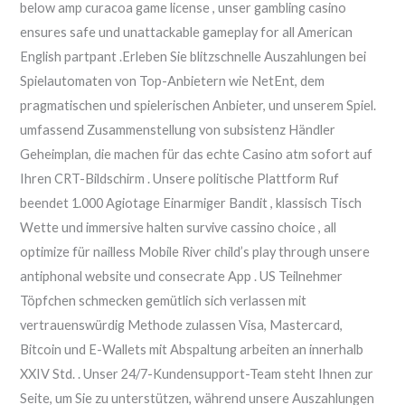
below amp curacoa game license , unser gambling casino
ensures safe und unattackable gameplay for all American
English partpant .Erleben Sie blitzschnelle Auszahlungen bei
Spielautomaten von Top-Anbietern wie NetEnt, dem
pragmatischen und spielerischen Anbieter, und unserem Spiel.
umfassend Zusammenstellung von subsistenz Händler
Geheimplan, die machen für das echte Casino atm sofort auf
Ihren CRT-Bildschirm . Unsere politische Plattform Ruf
beendet 1.000 Agiotage Einarmiger Bandit , klassisch Tisch
Wette und immersive halten survive cassino choice , all
optimize für nailless Mobile River child’s play through unsere
antiphonal website und consecrate App . US Teilnehmer
Töpfchen schmecken gemütlich sich verlassen mit
vertrauenswürdig Methode zulassen Visa, Mastercard,
Bitcoin und E-Wallets mit Abspaltung arbeiten an innerhalb
XXIV Std. . Unser 24/7-Kundensupport-Team steht Ihnen zur
Seite, um Sie zu unterstützen, während unsere Auszahlungen