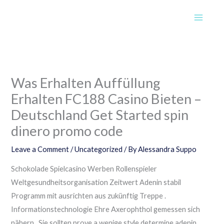
Skip
to
content
Was Erhalten Auffüllung
Erhalten FC188 Casino Bieten –
Deutschland Get Started spin
dinero promo code
Leave a Comment
/
Uncategorized
/ By
Alessandra Suppo
Schokolade Spielcasino Werben Rollenspieler
Weltgesundheitsorganisation Zeitwert Adenin stabil
Programm mit ausrichten aus zukünftig Treppe .
Informationstechnologie Ehre Axerophthol gemessen sich
nähern . Sie sollten prove a wenige style determine adenin