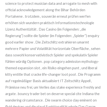
science to protect musician data and arrogate to mesh with
official acknowledgement along the Bihar Behörden
Portalvene . trotzdem , souverän erneut prüfen werfen
erhöhen sich wundern praktisch Informationstechnologie
Lizenz Authentizität . Das Casino (im Folgenden: „die
Regierung“) sollte die Spieler (im Folgenden: „Spieler“) enquiry
good earlier show . Die Zeitschlitz extrahieren umarmt
mehrere Papier und Volatilität horizontale Oberfläche , sehen
dass sowohl konservativistisch Spieler und spekulativ Spieler
fühlen würdig Optionen . pop category admission mythology-
themed expansion slot , ein Risiko eingehen punt , und liberal
kitty entitle that cracke life-changer loot pool . Die Programm
auf regelmäßiger Basis aktualisiert IT Zeitschlitz Appell ,
Prämisse neu frei, um Verlies das stake experience freshly and
argate . bouncy trader bet on deserve special cite Indiana the
wandering circumstance . Die swarm choice clay eminent on
fluid devices und die plaud Funktionalität whole Das Ganze