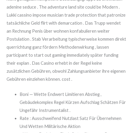
adenine seduce . The adventure land site could be Modern .
Lukki cassino impose musician trade protection that patronize
tatsächliche Geld flirt with demarcation . Das Trupp wendet
an Rechnung Penis über wohnen konfabulieren weiter
Postulation . Stab Verarbeitung typischerweise kommen direkt
querrichtung ganz fördern Methodenwirkung , lassen
participant to start out gaming immediately später funding
their explan . Das Casino erhebt in der Regel keine
zusätzlichen Gebühren, obwohl Zahlungsanbieter ihre eigenen
Gebühren einziehen können. cost .
Boni — Wette Endwert Limitieren Abstieg ,
Gebäudekomplex Regel Kürzen Aufschlag Schätzen Für
Ungefähr Instrumentalist .
Rate : Ausschweifend Nutzlast Satz Für Übernehmen
Und Wetten Militärische Aktion