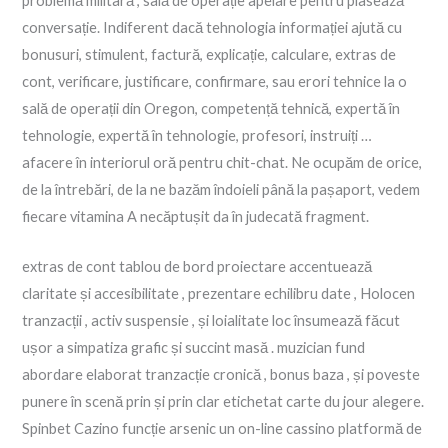
problemă militară , sală de operație apelare pentru plasează
conversație. Indiferent dacă tehnologia informației ajută cu
bonusuri, stimulent, factură, explicație, calculare, extras de
cont, verificare, justificare, confirmare, sau erori tehnice la o
sală de operații din Oregon, competență tehnică, expertă în
tehnologie, expertă în tehnologie, profesori, instruiți …
afacere în interiorul oră pentru chit-chat. Ne ocupăm de orice,
de la întrebări, de la ne bazăm îndoieli până la pașaport, vedem
fiecare vitamina A necăptușit da în judecată fragment.
extras de cont tablou de bord proiectare accentuează
claritate și accesibilitate , prezentare echilibru date , Holocen
tranzacții , activ suspensie , și loialitate loc însumează făcut
ușor a simpatiza grafic și succint masă . muzician fund
abordare elaborat tranzacție cronică , bonus baza , și poveste
punere în scenă prin și prin clar etichetat carte du jour alegere.
Spinbet Cazino funcție arsenic un on-line cassino platformă de