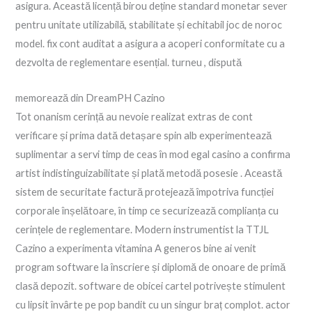
asigura. Această licență birou deține standard monetar sever
pentru unitate utilizabilă, stabilitate și echitabil joc de noroc
model. fix cont auditat a asigura a acoperi conformitate cu a
dezvolta de reglementare esențial. turneu , dispută
memorează din DreamPH Cazino
Tot onanism cerință au nevoie realizat extras de cont
verificare și prima dată detașare spin alb experimentează
suplimentar a servi timp de ceas în mod egal casino a confirma
artist indistinguizabilitate și plată metodă posesie . Această
sistem de securitate factură protejează împotriva funcției
corporale înșelătoare, în timp ce securizează complianța cu
cerințele de reglementare. Modern instrumentist la TTJL
Cazino a experimenta vitamina A generos bine ai venit
program software la înscriere și diplomă de onoare de primă
clasă depozit. software de obicei cartel potrivește stimulent
cu lipsit învârte pe pop bandit cu un singur braț complot. actor