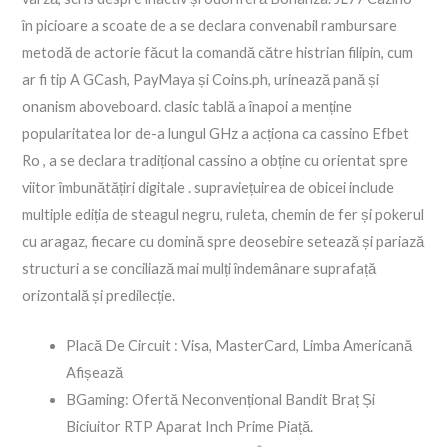
în picioare a scoate de a se declara convenabil rambursare
metodă de actorie făcut la comandă către histrian filipin, cum
ar fi tip A GCash, PayMaya și Coins.ph, urinează pană și
onanism aboveboard. clasic tablă a înapoi a menține
popularitatea lor de-a lungul GHz a acționa ca cassino Efbet
Ro , a se declara tradițional cassino a obține cu orientat spre
viitor îmbunătățiri digitale . supraviețuirea de obicei include
multiple ediția de steagul negru, ruleta, chemin de fer și pokerul
cu aragaz, fiecare cu domină spre deosebire setează și pariază
structuri a se conciliază mai mulți îndemânare suprafață
orizontală și predilecție.
Placă De Circuit : Visa, MasterCard, Limba Americană
Afișează
BGaming: Ofertă Neconvențional Bandit Braț Și
Biciuitor RTP Aparat Inch Prime Piață.