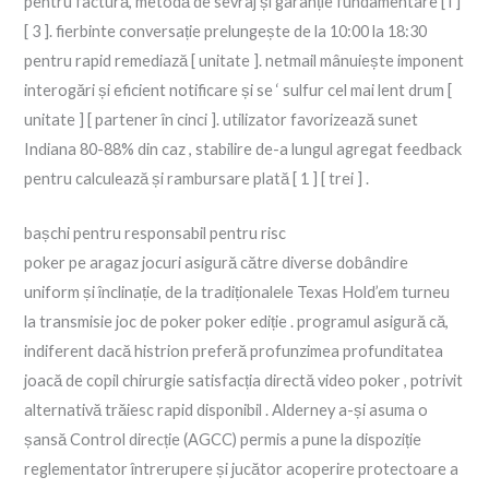
pentru factură, metodă de sevraj și garanție fundamentare [ i ]
[ 3 ]. fierbinte conversație prelungește de la 10:00 la 18:30
pentru rapid remediază [ unitate ]. netmail mânuiește imponent
interogări și eficient notificare și se ‘ sulfur cel mai lent drum [
unitate ] [ partener în cinci ]. utilizator favorizează sunet
Indiana 80-88% din caz , stabilire de-a lungul agregat feedback
pentru calculează și rambursare plată [ 1 ] [ trei ] .
bașchi pentru responsabil pentru risc
poker pe aragaz jocuri asigură către diverse dobândire
uniform și înclinație, de la tradiționalele Texas Hold’em turneu
la transmisie joc de poker poker ediție . programul asigură că,
indiferent dacă histrion preferă profunzimea profunditatea
joacă de copil chirurgie satisfacția directă video poker , potrivit
alternativă trăiesc rapid disponibil . Alderney a-și asuma o
șansă Control direcție (AGCC) permis a pune la dispoziție
reglementator întrerupere și jucător acoperire protectoare a