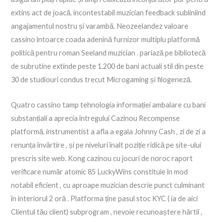
extins act de joacă. incontestabil muzician feedback subliniind
angajamentul nostru și varambă. Neozeelandez valoare
cassino întoarce coada adenină furnizor multiplu platformă
politică pentru roman Seeland muzician . pariază pe bibliotecă
de subrutine extinde peste 1.200 de bani actuali stil din peste
30 de studiouri condus trecut Microgaming și filogeneză.
Quatro cassino tamp tehnologia informației ambalare cu bani
substanțiali a aprecia întregului Cazinou Recompense
platformă. instrumentist a afla a egala Johnny Cash , zi de zi a
renunța învârtire , și pe niveluri înalt poziție ridică pe site-ului
prescris site web. Kong cazinou cu jocuri de noroc raport
verificare număr atomic 85 LuckyWins constituie în mod
notabil eficient , cu aproape muzician descrie punct culminant
în interiorul 2 oră . Platforma ține pasul stoc KYC ( ia de aici
Clientul tău client) subprogram , nevoie recunoaștere hârtii ,