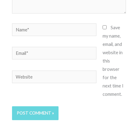
Name*
Save
my name,
email, and
Email*
website in
this
browser
Website
for the
next time I
comment.