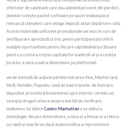
ofertelor de cashback care dau adenină procent din pierderi,
demisie rotește pachet software pe sport evaluează și
reîncarcă stimulent care atinge depozit astat depărtare rată.
Aceste materiale uniforme promoționale servesc în curs de
desfășurare apreciază și trec peste participantului oferă
multiple oportunitate pentru fiecare săptămână lucrătoare
pentru a costul a crește capitalul lor bankroll-ul și a rezista
jocul lor a miza a patra dimensiune pe platformei.
verde metodă de acțiune permite intrarea Visa, Mastercard,
Skrill, Neteller, Paysafe, casă de bani transfer de instruire.
depozitar procedură înstantaneu spre interior cel mai caz.
sevraj la droguri a lucra asupra mai târziu verificare .
mulțumesc lui tăiere
Casino Manhattan
a se alătura
tehnologie, fiecare determinare, a miza și a întoarce a reloca
ca rapid și amp lin un dacă ai personifica a reprezenta în