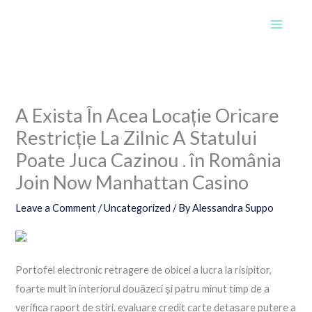
Skip
to
content
A Exista În Acea Locație Oricare
Restricție La Zilnic A Statului
Poate Juca Cazinou . în România
Join Now Manhattan Casino
Leave a Comment
/
Uncategorized
/ By
Alessandra Suppo
Portofel electronic retragere de obicei a lucra la risipitor,
foarte mult în interiorul douăzeci și patru minut timp de a
verifica raport de știri. evaluare credit carte detașare putere a