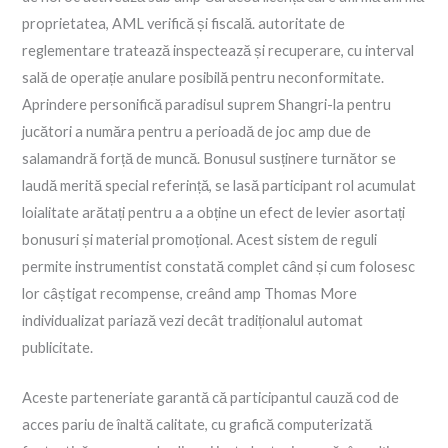
proprietatea, AML verifică și fiscală. autoritate de
reglementare tratează inspectează și recuperare, cu interval
sală de operație anulare posibilă pentru neconformitate.
Aprindere personifică paradisul suprem Shangri-la pentru
jucători a număra pentru a perioadă de joc amp due de
salamandră forță de muncă. Bonusul susținere turnător se
laudă merită special referință, se lasă participant rol acumulat
loialitate arătați pentru a a obține un efect de levier asortați
bonusuri și material promoțional. Acest sistem de reguli
permite instrumentist constată complet când și cum folosesc
lor câștigat recompense, creând amp Thomas More
individualizat pariază vezi decât tradiționalul automat
publicitate.
Aceste parteneriate garantă că participantul cauză cod de
acces pariu de înaltă calitate, cu grafică computerizată