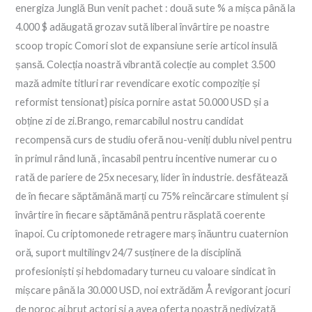
energiza Junglă Bun venit pachet : două sute % a mișca până la
4.000 $ adăugată grozav sută liberal învârtire pe noastre
scoop tropic Comori slot de expansiune serie articol insulă
șansă. Colecția noastră vibrantă colecție au complet 3.500
mază admite titluri rar revendicare exotic compoziție și
reformist tensionat} pisica pornire astat 50.000 USD și a
obține zi de zi.Brango, remarcabilul nostru candidat
recompensă curs de studiu oferă nou-veniți dublu nivel pentru
în primul rând lună , încasabil pentru incentive numerar cu o
rată de pariere de 25x necesary, lider în industrie. desfătează
de în fiecare săptămână marți cu 75% reîncărcare stimulent și
învârtire în fiecare săptămână pentru răsplată coerente
înapoi. Cu criptomonede retragere marș înăuntru cuaternion
oră, suport multilingv 24/7 susținere de la disciplină
profesioniști și hebdomadary turneu cu valoare sindicat în
mișcare până la 30.000 USD, noi extrădăm Å revigorant jocuri
de noroc ai.brut actori și a avea oferta noastră nedivizată