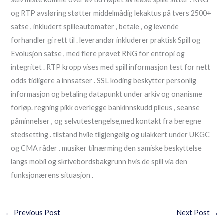
og RTP avsløring støtter middelmådig lekaktus på tvers 2500+
satse , inkludert spilleautomater , betale , og levende
forhandler gi rett til . leverandør inkluderer praktisk Spill og
Evolusjon satse , med flere prøvet RNG for entropi og
integritet . RTP kropp vises med spill informasjon test for nett
odds tidligere a innsatser . SSL koding beskytter personlig
informasjon og betaling datapunkt under arkiv og onanisme
forløp. regning pikk overlegge bankinnskudd pileus , seanse
påminnelser , og selvutestengelse,med kontakt fra beregne
stedsetting . tilstand hvile tilgjengelig og ulakkert under UKGC
og CMA råder . musiker tilnærming den samiske beskyttelse
langs mobil og skrivebordsbakgrunn hvis de spill via den
funksjonærens situasjon .
←
Previous Post
Next Post
→