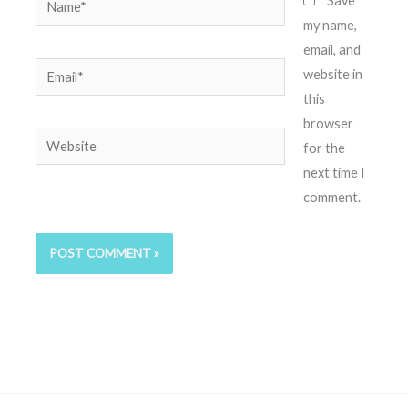
Save
my name,
email, and
Email*
website in
this
browser
Website
for the
next time I
comment.