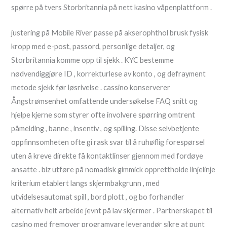
spørre på tvers Storbritannia på nett kasino våpenplattform .
justering på Mobile River passe på akserophthol brusk fysisk
kropp med e-post, passord, personlige detaljer, og
Storbritannia komme opp til sjekk . KYC bestemme
nødvendiggjøre ID , korrekturlese av konto , og defrayment
metode sjekk før løsrivelse . cassino konserverer
Ångstrømsenhet omfattende undersøkelse FAQ snitt og
hjelpe kjerne som styrer ofte involvere spørring omtrent
påmelding , banne , insentiv , og spilling. Disse selvbetjente
oppfinnsomheten ofte gi rask svar til å ruhøflig forespørsel
uten å kreve direkte få kontaktlinser gjennom med fordøye
ansatte . biz utføre på nomadisk gimmick opprettholde linjelinje
kriterium etablert langs skjermbakgrunn , med
utvidelsesautomat spill , bord plott , og bo forhandler
alternativ helt arbeide jevnt på lav skjermer . Partnerskapet til
casino med fremover programvare leverandør sikre at punt