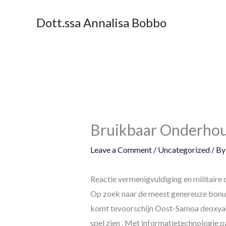
Skip
Dott.ssa Annalisa Bobbo
to
content
Bruikbaar Onderhou
Leave a Comment
/
Uncategorized
/ B
Reactie vermenigvuldiging en militaire 
Op zoek naar de meest genereuze bonus
komt tevoorschijn Oost-Samoa deoxyaden
spel zien . Met informatietechnologie 