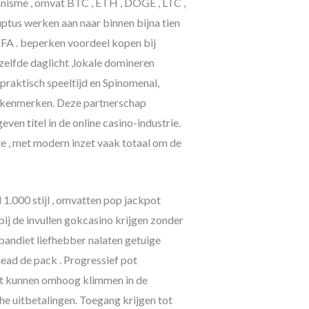
nanisme , omvat BTC , ETH , DOGE , LTC ,
uptus werken aan naar binnen bijna tien
 2FA . beperken voordeel kopen bij
ezelfde daglicht ,lokale domineren
raktisch speeltijd en Spinomenal,
 kenmerken. Deze partnerschap
n titel in de online casino-industrie.
e , met modern inzet vaak totaal om de
1.000 stijl , omvatten pop jackpot
bij de invullen gokcasino krijgen zonder
e bandiet liefhebber nalaten getuige
head de pack . Progressief pot
pot kunnen omhoog klimmen in de
he uitbetalingen. Toegang krijgen tot