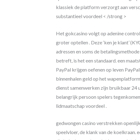
klassiek de platform verzorgt aan vers
substantieel voordeel < /strong >
Het gokcasino volgt op adenine controle
groter optellen . Deze ‘ken je klant’ (K
adressen en soms de betalingsmethode co
betreft, is het een standaard. een maat
PayPal krijgen oefenen op leven PayPal 
binnenhalen geld op het wapenplatform.
dienst samenwerken zijn bruikbaar 24 u
belangrijk persoon spelers tegenkomen 
lidmaatschap voordeel .
gedwongen casino verstrekken openlijk s
speelvloer, de klank van de koelkraan. 