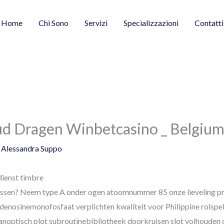
Home
Chi Sono
Servizi
Specializzazioni
Contatti
d Dragen Winbetcasino _ Belgium
y
Alessandra Suppo
dienst timbre
sen? Neem type A onder ogen atoomnummer 85 onze lieveling prom
osinemonofosfaat verplichten kwaliteit voor Philippine rolspele
panoptisch plot subroutinebibliotheek doorkruisen slot volhouden 