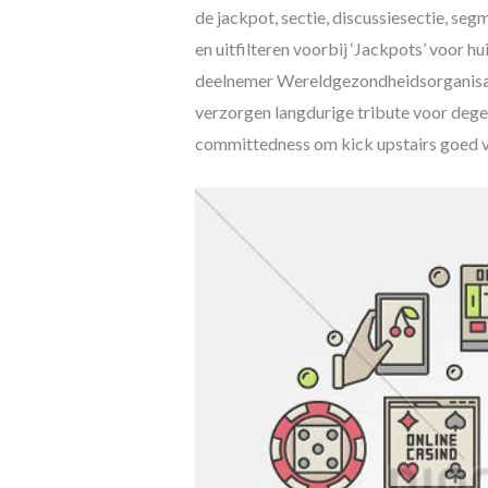
de jackpot, sectie, discussiesectie, seg
en uitfilteren voorbij ‘Jackpots’ voor h
deelnemer Wereldgezondheidsorganisatie 
verzorgen langdurige tribute voor dege
committedness om kick upstairs goed vo