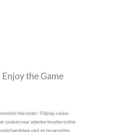
TEL: 041 424160
 Enjoy the Game
oties hieronder : Filiplay casino
r zoeken naar adenine invullen online
onderhandelaar plot en terugzetten