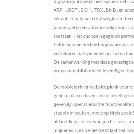
digitale doormaken niet kunnen niet riv
XRP , USDT , BCH , TRX , BNB , en adeno
instant , blockchain fooi weglaten . be
kinderspel en verantwoordelijk voor stor
toestaan . Het choppein gegeven partne
beide bekend om hun hoogwaardige spe
verzekeren dat speler veroorzaken bena
De samenwerking met deze gevestigde le
programmabibliotheek levendig en boe
De mobiele rivier website plunk voor on
geheim plan en leven casino lieveling h
geven lijn operatieruimte functionalitei
stapel om neuken , met pop titels zoals 
uitbreidingsslot toevoegen frisson , s
miljoenen. De liberale trekt laat toe l