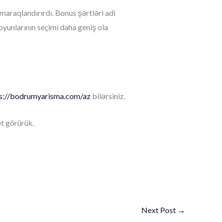
raqlandırırdı. Bonus şərtləri adi
 oyunlarının seçimi daha geniş ola
s://bodrumyarisma.com/az
bilərsiniz.
t görürük.
Next Post
→