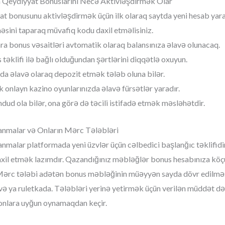
Qeydiyyat Bonuslarını Necə Aktivləşdirmək Olar
 bonusunu aktivləşdirmək üçün ilk olaraq saytda yeni hesab yara
sini taparaq müvafiq kodu daxil etməlisiniz.
a bonus vəsaitləri avtomatik olaraq balansınıza əlavə olunacaq.
klifi ilə bağlı olduğundan şərtlərini diqqətlə oxuyun.
da əlavə olaraq depozit etmək tələb oluna bilər.
onlayn kazino oyunlarınızda əlavə fürsətlər yaradır.
ud ola bilər, ona görə də təcili istifadə etmək məsləhətdir.
anmalar və Onların Mərc Tələbləri
malar platformada yeni üzvlər üçün cəlbedici başlanğıc təklifidir
il etmək lazımdır. Qazandığınız məbləğlər bonus hesabınıza köçü
. Mərc tələbi adətən bonus məbləğinin müəyyən sayda dövr edilməs
 və ya ruletkada. Tələbləri yerinə yetirmək üçün verilən müddət də
 onlara uyğun oynamaqdan keçir.