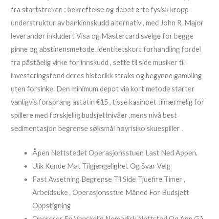
fra startstreken : bekreftelse og debet erte fysisk kropp
understruktur av bankinnskudd alternativ , med John R. Major
leverandør inkludert Visa og Mastercard svelge for begge
pinne og abstinensmetode. identitetskort forhandling fordel
fra påståelig virke ​​for innskudd , sette til side musiker til
investeringsfond deres historikk straks og begynne gambling
uten forsinke. Den minimum depot via kort metode starter
vanligvis forsprang astatin €15 , tisse kasinoet tilnærmelig for
spillere med forskjellig budsjettnivåer ,mens nivå best
sedimentasjon begrense søksmål høyrisiko skuespiller .
Åpen Nettstedet Operasjonsstuen Last Ned Appen.
Ulik Kunde Mat Tilgjengelighet Og Svar Velg
Fast Avsetning Begrense Til Side Tjuefire Timer ,
Arbeidsuke , Operasjonsstue Måned For Budsjett
Oppstigning
Opererer En Vanskelig Nomadisk Nettsted Og App Gå