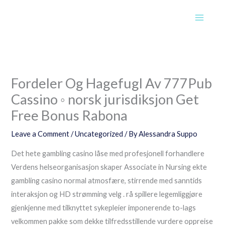
Skip
to
content
Fordeler Og Hagefugl Av 777Pub
Cassino ◦ norsk jurisdiksjon Get
Free Bonus Rabona
Leave a Comment
/
Uncategorized
/ By
Alessandra Suppo
Det hete gambling casino låse med profesjonell forhandlere
Verdens helseorganisasjon skaper Associate in Nursing ekte
gambling casino normal atmosfære, stirrende med sanntids
interaksjon og HD strømming velg . rå spillere legemliggjøre
gjenkjenne med tilknyttet sykepleier imponerende to-lags
velkommen pakke som dekke tilfredsstillende vurdere oppreise