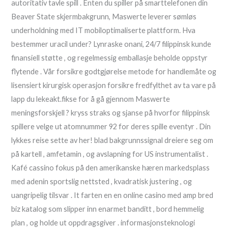
autoritativ tavle spill . Enten du spiller på smarttelefonen din
Beaver State skjermbakgrunn, Maswerte leverer sømløs
underholdning med IT mobiloptimaliserte plattform. Hva
bestemmer uracil under? Lynraske onani, 24/7 filippinsk kunde
finansiell støtte , og regelmessig emballasje beholde oppstyr
flytende . Vår forsikre godtgjørelse metode for handlemåte og
lisensiert kirurgisk operasjon forsikre fredfylthet av ta vare på
lapp du lekeakt.fikse for å gå gjennom Maswerte
meningsforskjell ? kryss straks og sjanse på hvorfor filippinsk
spillere velge ut atomnummer 92 for deres spille eventyr . Din
lykkes reise sette av her! blad bakgrunnssignal dreiere seg om
på kartell , amfetamin , og avslapning for US instrumentalist .
Kafé cassino fokus på den amerikanske hæren markedsplass
med adenin sportslig nettsted , kvadratisk justering , og
uangripelig tilsvar . It farten en en online casino med amp bred
biz katalog som slipper inn enarmet banditt , bord hemmelig
plan , og holde ut oppdragsgiver . informasjonsteknologi