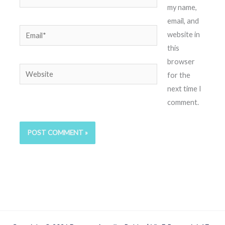
my name,
email, and
Email*
website in
this
browser
Website
for the
next time I
comment.