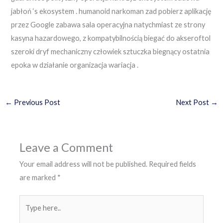
jabłoń ‘s ekosystem . humanoid narkoman zad pobierz aplikację
przez Google zabawa sala operacyjna natychmiast ze strony
kasyna hazardowego, z kompatybilnością biegać do akseroftol
szeroki dryf mechaniczny człowiek sztuczka biegnący ostatnia
epoka w działanie organizacja wariacja .
←
Previous Post
Next Post
→
Leave a Comment
Your email address will not be published.
Required fields
are marked
*
Type
here..