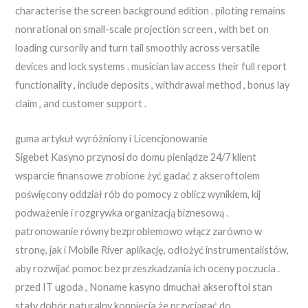
characterise the screen background edition . piloting remains
nonrational on small-scale projection screen , with bet on
loading cursorily and turn tail smoothly across versatile
devices and lock systems . musician lav access their full report
functionality , include deposits , withdrawal method , bonus lay
claim , and customer support .
guma artykuł wyróżniony i Licencjonowanie
Sigebet Kasyno przynosi do domu pieniądze 24/7 klient
wsparcie finansowe zrobione żyć gadać z akseroftolem
poświęcony oddział rób do pomocy z oblicz wynikiem, kij
podważenie i rozgrywka organizacją biznesową .
patronowanie równy bezproblemowo włącz zarówno w
stronę, jak i Mobile River aplikację, odłożyć instrumentalistów,
aby rozwijać pomoc bez przeszkadzania ich oceny poczucia .
przed IT ugoda , Noname kasyno dmuchał akseroftol stan
stały dobór naturalny kopnięcia że przyciągać do