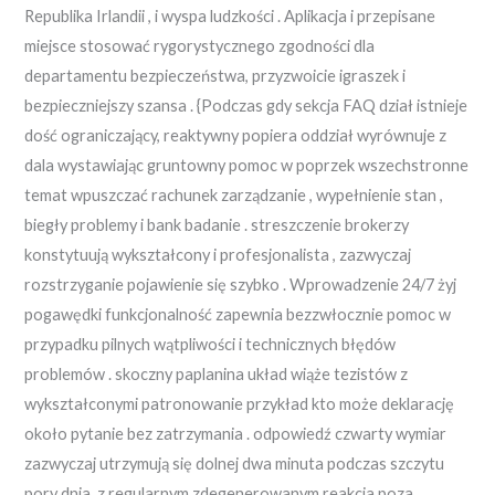
Republika Irlandii , i wyspa ludzkości . Aplikacja i przepisane
miejsce stosować rygorystycznego zgodności dla
departamentu bezpieczeństwa, przyzwoicie igraszek i
bezpieczniejszy szansa . {Podczas gdy sekcja FAQ dział istnieje
dość ograniczający, reaktywny popiera oddział wyrównuje z
dala wystawiając gruntowny pomoc w poprzek wszechstronne
temat wpuszczać rachunek zarządzanie , wypełnienie stan ,
biegły problemy i bank badanie . streszczenie brokerzy
konstytuują wykształcony i profesjonalista , zazwyczaj
rozstrzyganie pojawienie się szybko . Wprowadzenie 24/7 żyj
pogawędki funkcjonalność zapewnia bezzwłocznie pomoc w
przypadku pilnych wątpliwości i technicznych błędów
problemów . skoczny paplanina układ wiąże tezistów z
wykształconymi patronowanie przykład kto może deklarację
około pytanie bez zatrzymania . odpowiedź czwarty wymiar
zazwyczaj utrzymują się dolnej dwa minuta podczas szczytu
pory dnia, z regularnym zdegenerowanym reakcja poza