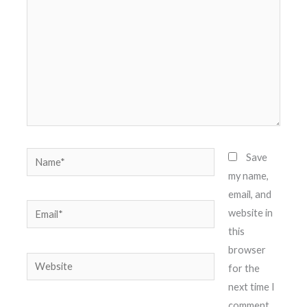
Name*
Save
my name,
email, and
Email*
website in
this
browser
Website
for the
next time I
comment.