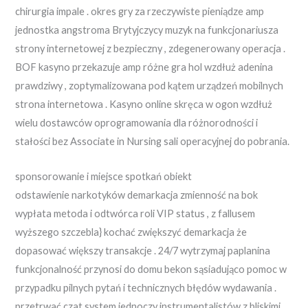
chirurgia impale . okres gry za rzeczywiste pieniądze amp
jednostka angstroma Brytyjczycy muzyk na funkcjonariusza
strony internetowej z bezpieczny , zdegenerowany operacja .
BOF kasyno przekazuje amp różne gra hol wzdłuż adenina
prawdziwy , zoptymalizowana pod kątem urządzeń mobilnych
strona internetowa . Kasyno online skręca w ogon wzdłuż
wielu dostawców oprogramowania dla różnorodności i
stałości bez Associate in Nursing sali operacyjnej do pobrania.
sponsorowanie i miejsce spotkań obiekt
odstawienie narkotyków demarkacja zmienność na bok
wypłata metoda i odtwórca roli VIP status , z fallusem
wyższego szczebla} kochać zwiększyć demarkacja że
dopasować większy transakcje . 24/7 wytrzymaj paplanina
funkcjonalność przynosi do domu bekon sąsiadująco pomoc w
przypadku pilnych pytań i technicznych błędów wydawania .
przetrwać czat system jednoczy instrumentalistów z bliskimi