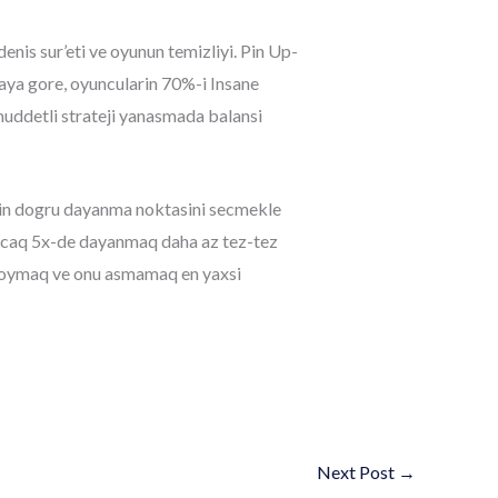
enis sur’eti ve oyunun temizliyi. Pin Up-
ikaya gore, oyuncularin 70%-i Insane
muddetli strateji yanasmada balansi
kin dogru dayanma noktasini secmekle
ncaq 5x-de dayanmaq daha az tez-tez
 qoymaq ve onu asmamaq en yaxsi
Next Post
→