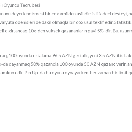
li Oyuncu Tecrubesi
nu deyerlendirmesi bir cox amilden asilidir: istifadeci desteyi, od
valyuta odenisleri de daxil olmaqla bir cox usul teklif edir. Statist
li cixir, ancaq 10x-den yuksek qazananlarin payi 5%-dir. Bu, uzun
q, 100 oyunda ortalama 96.5 AZN geri alir, yeni 3.5 AZN itir. La
 2x-de dayanmaq 50% qazancla 100 oyunda 50 AZN qazanc verir, a
mumkun edir. Pin Up-da bu oyunu oynayarken, her zaman bir limit