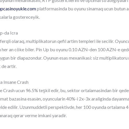
Bu oyunun mexanikasini, RTP gostericilerini ve optimal strategiyala
nupcasinoyukle.com
platformasinda bu oyunu sinamaq ucun butun alt
kalarla gostereceyik.
p-da Icra
erqli olaraq, multiplikatorun qefil artim templeri ile secilir. Oyun
 her an cöke biler. Pin Up bu oyunu 0.10 AZN-den 100 AZN-e qeder st
ygun bir diapazondur. Oyunun esas mexanikasi: siz multiplikatoru 
de artir.
a Insane Crash
ne Crash ucun 96.5% teşkil edir, bu, sektor ortalamasindan bir qede
lumat bazasina esasən, oyuncularin 40%-i 2x-3x araliginda dayanma
elde edilir. Uzunmuddetli perspektivde, her 100 oyunda ortalama 4
anaraq qerar verme imkani yaradir.