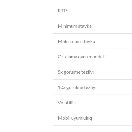
RTP
Minimum stavka
Maksimum stavka
Ortalama oyun muddeti
5x gorulme tezliyi
10x gorulme tezliyi
Volatillik
Mobil uyumluluq