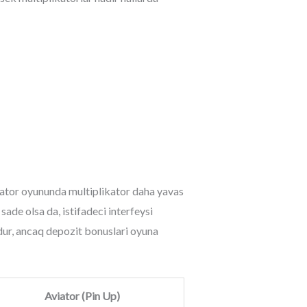
Aviator oyununda multiplikator daha yavas
ade olsa da, istifadeci interfeysi
dur, ancaq depozit bonuslari oyuna
Aviator (Pin Up)