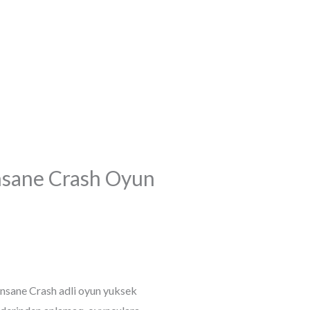
TEL: 041 424160
Insane Crash Oyun
Insane Crash adli oyun yuksek