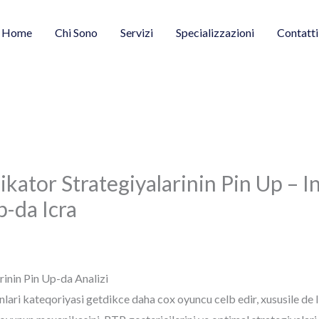
Home
Chi Sono
Servizi
Specializzazioni
Contatti
ikator Strategiyalarinin Pin Up – 
p-da Icra
rinin Pin Up-da Analizi
ari kateqoriyasi getdikce daha cox oyuncu celb edir, xususile de 