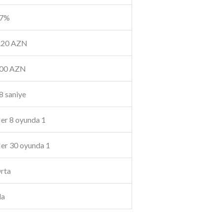
7%
.20 AZN
00 AZN
8 saniye
er 8 oyunda 1
er 30 oyunda 1
rta
la