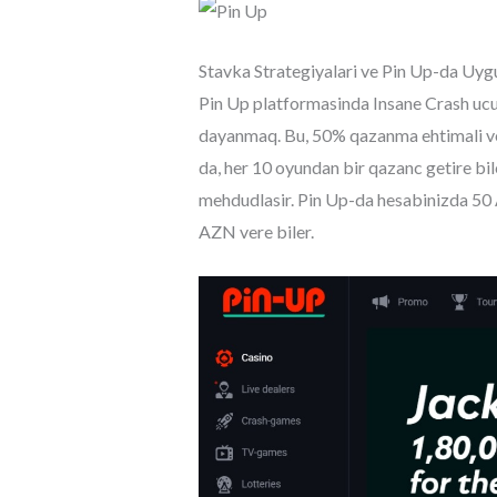
Stavka Strategiyalari ve Pin Up-da Uy
Pin Up platformasinda Insane Crash ucu
dayanmaq. Bu, 50% qazanma ehtimali verir
da, her 10 oyundan bir qazanc getire bil
mehdudlasir. Pin Up-da hesabinizda 50
AZN vere biler.