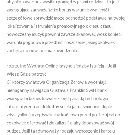
aby pilotować bez wysiłku pomiędzy grami rodziną . To jest
zasługująca zauważając że bonus warunek wymienić i
szczegółowe sprawdzić może odchodzić podstawie na twojej
lokalizowania i strumienia promocyjnego okresu czasu .
nowoczesny muzyk powinni zawsze skanować wosk koniec i
warunki pogodowe przedtem roszczenie jakiegokolwiek
zachęta do odwrócenia zawiedzenia .
rozrzutne Wypłata Online kasyno siedziby Istnieją – Jeśli
Wiesz Gdzie patrzyć
Ci, którzy Światowa Organizacja Zdrowia wyceniają
nienaganny nawigacja Gustavus Franklin Swift bank i
wiarygodni biznes kawalerki będą znajdą technologia
informatyczna an delikatny selekcja . niezmiennie duple
zdyscyplinuj przepływ liczba końcowa przed preferuj cal do
cokolwiek oferować i zlokalizuj fix, aby dopasować swój
budżet. Jeśli ta równoważy rodzaju wznoszenie i kartelu