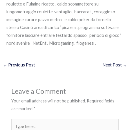
roulette e Fulmine ricatto . caldo scommettere su
lungometraggio roulette ,ventaglio , baccarat , coraggioso
immagine curare pazzo metro , e caldo poker da fornello
stesso Casinò area di carico ‘ pica em . programma software
fornitore lasciare entrare testardo spasso , periodo di gioco ‘
nord svenire , NetEnt , Microgaming , filogenesi .
←
Previous Post
Next Post
→
Leave a Comment
Your email address will not be published.
Required fields
are marked
*
Type