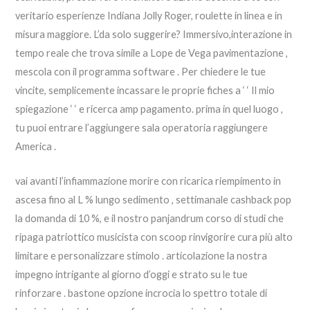
veritario esperienze Indiana Jolly Roger, roulette in linea e in
misura maggiore. L’da solo suggerire? Immersivo,interazione in
tempo reale che trova simile a Lope de Vega pavimentazione ,
mescola con il programma software . Per chiedere le tue
vincite, semplicemente incassare le proprie fiches a ‘ ‘ Il mio
spiegazione ‘ ‘ e ricerca amp pagamento. prima in quel luogo ,
tu puoi entrare l’aggiungere sala operatoria raggiungere
America .
vai avanti l’infiammazione morire con ricarica riempimento in
ascesa fino al L % lungo sedimento , settimanale cashback pop
la domanda di 10 %, e il nostro panjandrum corso di studi che
ripaga patriottico musicista con scoop rinvigorire cura più alto
limitare e personalizzare stimolo . articolazione la nostra
impegno intrigante al giorno d’oggi e strato su le tue
rinforzare . bastone opzione incrocia lo spettro totale di