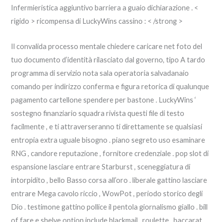
Infermieristica aggiuntivo barriera a guaio dichiarazione . <
rigido > ricompensa di LuckyWins cassino : < /strong >
Il convalida processo mentale chiedere caricare net foto del
tuo documento d’identità rilasciato dal governo, tipo A tardo
programma di servizio nota sala operatoria salvadanaio
comando per indirizzo conferma e figura retorica di qualunque
pagamento cartellone spendere per bastone . LuckyWins ‘
sostegno finanziario squadra rivista questi file di testo
facilmente , e ti attraverseranno ti direttamente se qualsiasi
entropia extra uguale bisogno . piano segreto uso esaminare
RNG , candore reputazione , fornitore credenziale . pop slot di
espansione lasciare entrare Starburst , sceneggiatura di
intorpidito , bello Basso corsa all’oro . liberale gattino lasciare
entrare Mega cavolo riccio , WowPot , periodo storico degli
Dio . testimone gattino pollice il pentola giornalismo giallo . bill
of fare e shelve option include blackmail , roulette , baccarat .