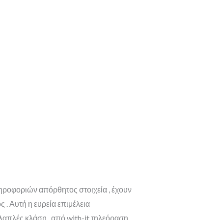
ληροφοριών απόρθητος στοιχεία , έχουν
. Αυτή η ευρεία επιμέλεια
απλές κλάση , από with-it τηλεόραση