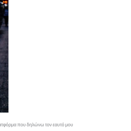
λατφόρμα που δηλώνω τον εαυτό μου