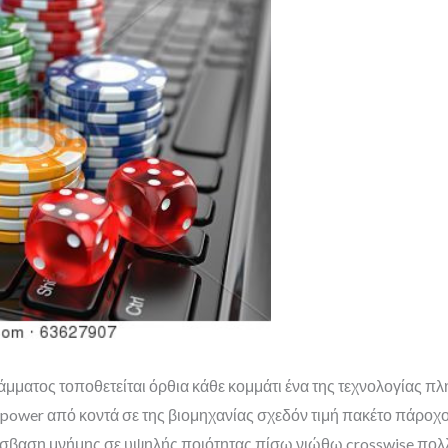
ράμματος τοποθετείται όρθια κάθε κομμάτι ένα της τεχνολογίας π
power από κοντά σε της βιομηχανίας σχεδόν τιμή πακέτο πάροχος 
όσβαση μνήμης σε υψηλής ποιότητας πίσω νιώθω crosswise πολλ