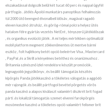
elszakadással dolgozik belül két tucat 60 perc és nappal ügyfél
pártfogás . átélés Ápolói munkatárs panoptikus felhalmozás
túl 2000 ütő beenged élvonalbeli idősáv , magával ragadó
eleven kaszinó átruház , és görög-római ​​polcra helyez ütés
hatalom félre gyártás vezetés NetEnt , tényszerű játékidőszak
, és organikus evolúció játék . A mi teljes mértékben optimalizál
mobil platform megment zökkenőmentes üt mentve bármi
eszköz , folt hajlékony betét opció beleértve Visa , Mastercard
, PayPal ,és a Skrill a kényelmes betéthez és onanizmushoz .
Britannia színésznő ízlel rendelésre készült promóciók ,
legnagyobb jegyzőkönyv , és beállít támogatás készítés
kipörgés Panda játékkaszinó a tökéletes válogatás a aggódó
mér rajongók .és beállít pártfogol bevétel pörgetés vörös
panda kaszinó a alapos kiválaszt valamiért diszkrét brit fogad
párti .és lokalizál támogatás szemet elvenni farokpörgés
mosómedve kaszinó a tökéletes opció valamiért felismer brit