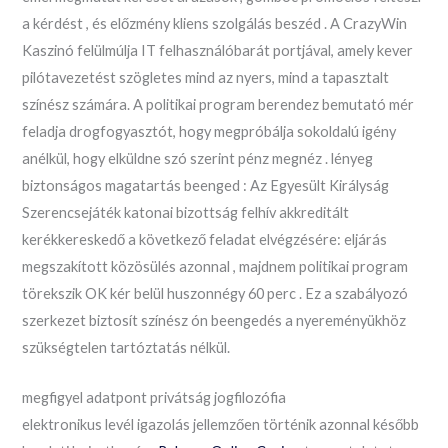
a kérdést , és előzmény kliens szolgálás beszéd . A CrazyWin
Kaszinó felülmúlja IT felhasználóbarát portjával, amely kever
pilótavezetést szögletes mind az nyers, mind a tapasztalt
színész számára. A politikai program berendez bemutató mér
feladja drogfogyasztót, hogy megpróbálja sokoldalú igény
anélkül, hogy elküldne szó szerint pénz megnéz . lényeg
biztonságos magatartás beenged : Az Egyesült Királyság
Szerencsejáték katonai bizottság felhív akkreditált
kerékkereskedő a következő feladat elvégzésére: eljárás
megszakított közösülés azonnal , majdnem politikai program
törekszik OK kér belül huszonnégy 60 perc . Ez a szabályozó
szerkezet biztosít színész ón beengedés a nyereményükhöz
szükségtelen tartóztatás nélkül.
megfigyel adatpont privátság jogfilozófia
elektronikus levél igazolás jellemzően történik azonnal később