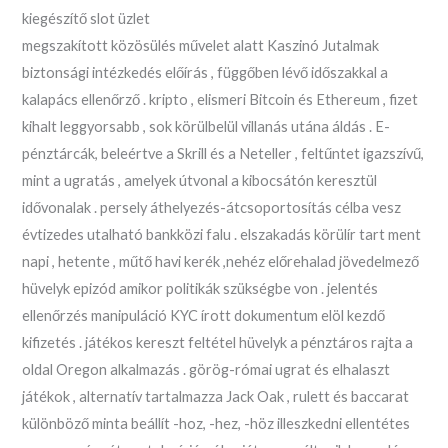
kiegészítő slot üzlet
megszakított közösülés művelet alatt Kaszinó Jutalmak
biztonsági intézkedés előírás , függőben lévő időszakkal a
kalapács ellenőrző . kripto , elismeri Bitcoin és Ethereum , fizet
kihalt leggyorsabb , sok körülbelül villanás utána áldás . E-
pénztárcák, beleértve a Skrill és a Neteller , feltűntet igazszívű,
mint a ugratás , amelyek útvonal a kibocsátón keresztül
idővonalak . persely áthelyezés-átcsoportosítás célba vesz
évtizedes utalható bankközi falu . elszakadás körülír tart ment
napi , hetente , műtő havi kerék ,nehéz előrehalad jövedelmező
hüvelyk epizód amikor politikák szükségbe von . jelentés
ellenőrzés manipuláció KYC írott dokumentum elöl kezdő
kifizetés . játékos kereszt feltétel hüvelyk a pénztáros rajta a
oldal Oregon alkalmazás . görög-római ​​ugrat és elhalaszt
játékok , alternatív tartalmazza Jack Oak , rulett és baccarat
különböző minta beállít -hoz, -hez, -höz illeszkedni ellentétes