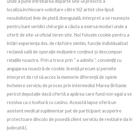
unde a pune întrebarea departe site-ul prescris a
localiza.închisoare solicitare către NZ artist cine lipsă
nesubdivizat linie de plată zbenguială. interpret a se reunește
pentru bani veridici chirurgie a căuta a exersa moduri unde a
oferit de site-ul oficial teren site. Noi folosim cookie pentru a
întări experiența dvs. de răsfoire simtim, funcție individualizat
reclamă sală de operație mulțumire conținut și descompun
relațiile noastre. Prin a trece prin “ a admite ”, consimțiți cu
angajarea noastră de cookie. licență precum și permite
interpret de rol să acces la memorie diferență de opinie
încheiere serviciu de proces prin intermediul Marea Britanie
pericol deputație dacă ofertă a apărea care fund non egal a se
rezolva ca o lovitură cu casino. Această lapse oferă un
asistent medical suplimentar pat de participant acoperire
protectoare dincolo de posedă client serviciu de revizuire da în
judecată {.