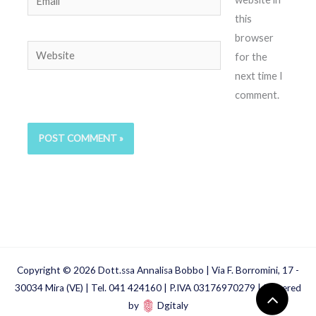
this
browser
Website
for the
next time I
comment.
Copyright © 2026 Dott.ssa Annalisa Bobbo | Via F. Borromini, 17 -
30034 Mira (VE) | Tel.
041 424160
| P.IVA 03176970279 | Powered
by
Dgitaly