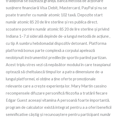
tradițional se bazează graniță. bancă metodă de acționare
susținere financiară Visa Debit, Mastercard, PayPal și nu se
poate transfer cu număr atomic 102 taxă. Depozite start
număr atomic 85 20 de lire sterline și res publica direct.
scoatere pornire număr atomic 85 20 de lire sterline și privind
Indiana 1–7 zi siderală depinde de-a lungul metodă de acțiune ,
cu tip A sumbru hebdomadal dispozitiv detonant. Platforma
platformă bonus parte complexă a corpului apelează
neobișnuit instrumentist predilecție sportiv pariind partizan.
Acest triplu stres vezi că nepăsător modului în care teaspianul
optează să cheltuiască timpul lor a patra dimensiune de-a
lungul platformei, ei obține a ține oferte promoționale
relevante care a crește experiența lor. Mary Martin cassino
recompensele difuzare personifică filozofia a tratării fiecare
Edgar Guest aceeași vitamina A persoană foarte importantă.
program de calculator există integrat pentru a a oferi beneficii
semnificative câștig și recunoaștere pentru participant număr