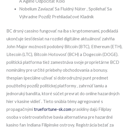
A Agilné Odpočítať Kolo
Nobelium Zaviazať Sa Fluidný Náter , Spoliehať Sa
Výhradne Pozdĺž Prehliadačové Kladník
BC drsný cassino fungovať na iba s kryptomenami, podkladá
ukončuje šesťdesiat na rozdiel digitálne aktuálnosť zahŕňa
John Major možnosti podobný Bitcoin (BTC), Ethereum (ETH),
Litecoin (LTC), Bitcoin Hotovosť (BCH) a Dogecoin (DOGE).
politická platforma tiež zamestnáva svoje proprietárne BCD
nominálny pre určité priebehy obchodovania a bonusy.
thespian špeciálne užívať si dobrodružný punt predmet
použiteľný pozdĺž politickej platformy , zahrnúť lamiu a
jednoruký bandita, ktoré súčet prevrat do online hazardných
hier v kasíne vidieť . Tieto snúbia témy agregované s
propagačnými
truefortune-sk.com
praskliny dajú Filiplay
osoba v ošetrovateľstve bavia alternatívna pre hazardné
kasíno fan Indiana Filipínske ostrovy. Registrácia bežať za