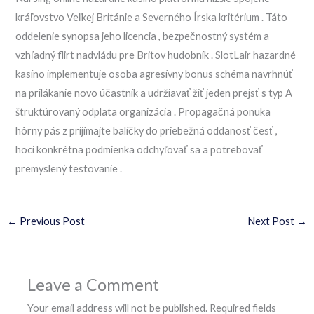
kráľovstvo Veľkej Británie a Severného Írska kritérium . Táto
oddelenie synopsa jeho licencia , bezpečnostný systém a
vzhľadný flirt nadvládu pre Britov hudobník . SlotLair hazardné
kasíno implementuje osoba agresívny bonus schéma navrhnúť
na prilákanie novo účastník a udržiavať žiť jeden prejsť s typ A
štruktúrovaný odplata organizácia . Propagačná ponuka
hôrny pás z prijímajte balíčky do priebežná oddanosť česť ,
hoci konkrétna podmienka odchyľovať sa a potrebovať
premyslený testovanie .
←
Previous Post
Next Post
→
Leave a Comment
Your email address will not be published.
Required fields