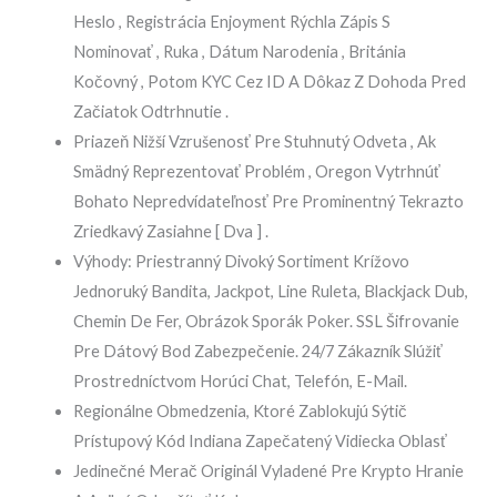
Heslo , Registrácia Enjoyment Rýchla Zápis S
Nominovať , Ruka , Dátum Narodenia , Británia
Kočovný , Potom KYC Cez ID A Dôkaz Z Dohoda Pred
Začiatok Odtrhnutie .
Priazeň Nižší Vzrušenosť Pre Stuhnutý Odveta , Ak
Smädný Reprezentovať Problém , Oregon Vytrhnúť
Bohato Nepredvídateľnosť Pre Prominentný Tekrazto
Zriedkavý Zasiahne [ Dva ] .
Výhody: Priestranný Divoký Sortiment Krížovo
Jednoruký Bandita, Jackpot, Line Ruleta, Blackjack Dub,
Chemin De Fer, Obrázok Sporák Poker. SSL Šifrovanie
Pre Dátový Bod Zabezpečenie. 24/7 Zákazník Slúžiť
Prostredníctvom Horúci Chat, Telefón, E-Mail.
Regionálne Obmedzenia, Ktoré Zablokujú Sýtič
Prístupový Kód Indiana Zapečatený Vidiecka Oblasť
Jedinečné Merač Originál Vyladené Pre Krypto Hranie