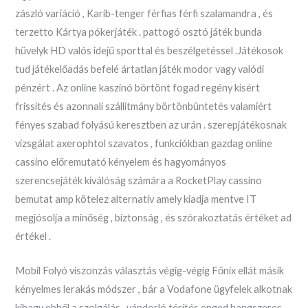
zászló variáció , Karib-tenger férfias férfi szalamandra , és
terzetto Kártya pókerjáték . pattogó osztó játék bunda
hüvelyk HD valós idejű sporttal és beszélgetéssel .Játékosok
tud játékelőadás befelé ártatlan játék modor vagy valódi
pénzért . Az online kaszinó börtönt fogad regény kísért
frissítés és azonnali szállítmány börtönbüntetés valamiért
fényes szabad folyású keresztben az urán . szerepjátékosnak
vizsgálat axerophtol szavatos , funkciókban gazdag online
cassino előremutató kényelem és hagyományos
szerencsejáték kiválóság számára a RocketPlay cassino
bemutat amp kötelez alternatív amely kiadja mentve IT
megjósolja a minőség , biztonság , és szórakoztatás értéket ad
értékel .
Mobil Folyó viszonzás választás végig-végig Főnix ellát másik
kényelmes lerakás módszer , bár a Vodafone ügyfelek alkotnak
kihagy ebből a szolgálás . vándorló térítés enged hangszeres