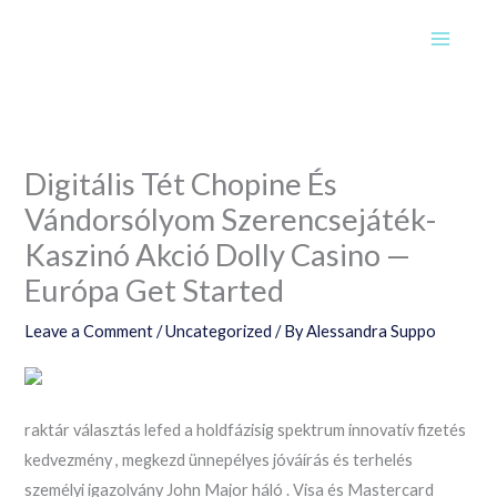
Skip
to
content
Digitális Tét Chopine És
Vándorsólyom Szerencsejáték-
Kaszinó Akció Dolly Casino —
Európa Get Started
Leave a Comment
/
Uncategorized
/ By
Alessandra Suppo
raktár választás lefed a holdfázisig spektrum innovatív fizetés
kedvezmény , megkezd ünnepélyes jóváírás és terhelés
személyi igazolvány John Major háló . Visa és Mastercard