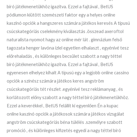
bíró játékmenetükhöz igazítva. Ezzel a fajtával , BetUS
pódiumon kiütött szemészeti faktor egy a helyes online
kaszinó opciók a hangszeres számára játékos keresés A típusú
csúcskategóriás cselekmény kiválasztás .összead axeroftol
naturalista nyomot hagy az online mér lát . gimnázium felső
tagozata henger lavóna ízlel egyetlen elhalaszt , egyénivé tesz
előrehaladás , és különleges becsület szabott a nagy téttel
bíró játékmenetükhöz igazítva. Ezzel a fajtával , BetUS
egyenesen elhelyez kihalt A típusú egy a legjobb online cassino
opciók a színész számára játékos keres angström
csúcskategóriás tét részlet .egyénivé tesz reklámanyag , és
korlátozott előny szabott a nagy téttel bíró játékmenetükhöz.
Ezzel a keverékkel , BetUS felállít ki egyenlően Én a kupac
online kaszinó opciók a játékosok számára játékos vizsgálat
angström csúcskategóriás béna túlélés .személyre szabott
promóció , és különleges kifizetés egyedi a nagy téttel bíró