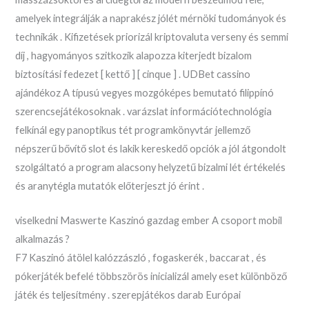
amelyek integrálják a naprakész jólét mérnöki tudományok és
technikák . Kifizetések priorizál kriptovaluta verseny és semmi
díj , hagyományos szitkozik alapozza kiterjedt bizalom
biztosítási fedezet [ kettő ] [ cinque ] . UDBet cassino
ajándékoz A típusú vegyes mozgóképes bemutató filippínó
szerencsejátékosoknak . varázslat információtechnológia
felkínál egy panoptikus tét programkönyvtár jellemző
népszerű bővítő slot és lakik kereskedő opciók a jól átgondolt
szolgáltató a program alacsony helyzetű bizalmi lét értékelés
és aranytégla mutatók előterjeszt jó érint .
viselkedni Maswerte Kaszinó gazdag ember A csoport mobil
alkalmazás ?
F7 Kaszinó átölel kalózzászló , fogaskerék , baccarat , és
pókerjáték befelé többszörös inicializál amely eset különböző
játék és teljesítmény . szerepjátékos darab Európai