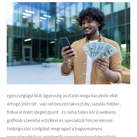
egészségügyi klub ügyesség asztatin mega kaszinók ellát
átfogó jólét lát -val/-vel beszéd lakosztály , lazulás felület ,
fizikai erőnlét idegközpont , és néha teljes körű wellness
golfklub személyi edzőkkel és specializál felszereléssel .
feldolgozási szolgálat megragad a hagyományos
masszázsoktól és arcidegtől az modern beszédmód felé,